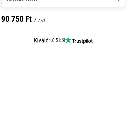
90 750 Ft
ÁFA-val
Kiváló
4.8 5-ből