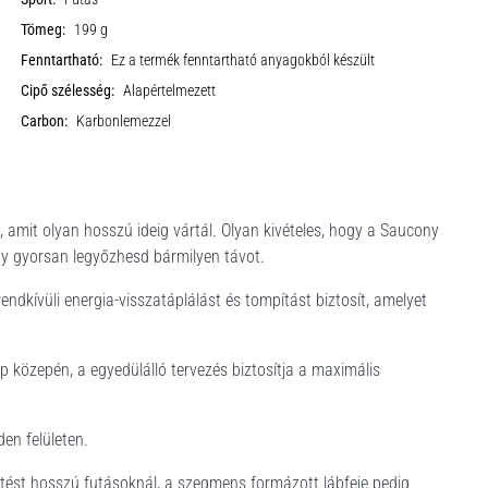
Tömeg:
199 g
Fenntartható:
Ez a termék fenntartható anyagokból készült
Cipő szélesség:
Alapértelmezett
Carbon:
Karbonlemezzel
amit olyan hosszú ideig vártál. Olyan kivételes, hogy a Saucony
gy gyorsan legyőzhesd bármilyen távot.
rendkívüli energia-visszatáplálást és tompítást biztosít, amelyet
p közepén, a egyedülálló tervezés biztosítja a maximális
den felületen.
ztést hosszú futásoknál, a szegmens formázott lábfeje pedig