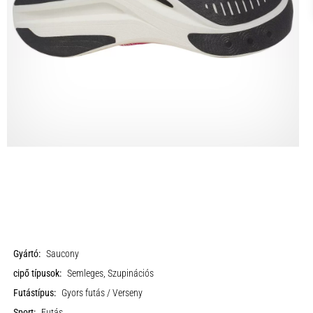
Gyártó:
Saucony
cipő típusok:
Semleges, Szupinációs
Futástípus:
Gyors futás / Verseny
Sport:
Futás