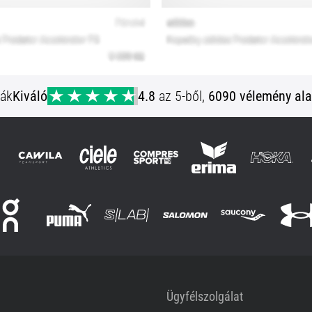
ják
Kiváló
4.8
az 5-ből,
6090 vélemény ala
Ügyfélszolgálat