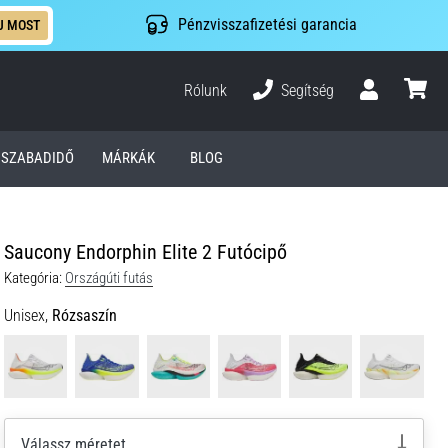
Pénzvisszafizetési garancia
J MOST
Rólunk
Segítség
Felhasználó
kosár
SZABADIDŐ
MÁRKÁK
BLOG
Saucony Endorphin Elite 2 Futócipő
Kategória:
Országúti futás
Unisex,
Rózsaszín
Válassz méretet