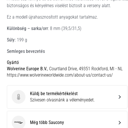
biztonságos és kényelmes viselést biztosít a verseny alatt.
Ez a modell újrahasznosított anyagokat tartalmaz.
Különbség – sarka/orr
: 8 mm (39,5/31,5)
Súly:
199 g
Semleges bevezetés
Gyártó
Wolverine Europe B.V.
, Courtland Drive, 49351 Rockford, MI - NL
https://www.wolverineworldwide.com/about-us/contact-us/
Küldj be termékértékelést
Küldj be termékértékelést
Szívesen olvasnánk a véleményedet.
Még több Saucony
Saucony