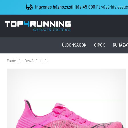
Ingyenes házhozszállítás 45 000 Ft
vásárlás eseté
Top4Running.hu
ÚJDONSÁGOK
CIPŐK
RUHÁZA
Futócipő
Országúti futás