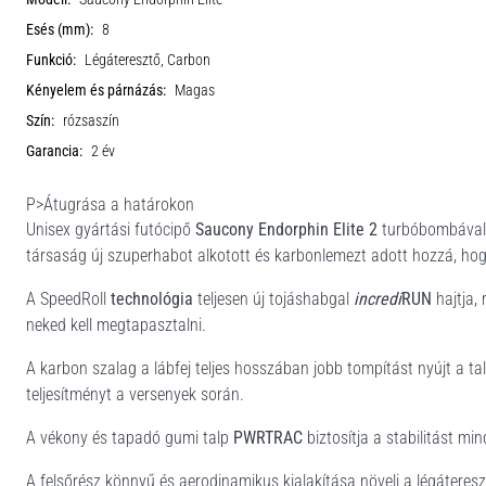
Esés (mm):
8
Funkció:
Légáteresztő, Carbon
Kényelem és párnázás:
Magas
Szín:
rózsaszín
Garancia:
2 év
P>Átugrása a határokon
Unisex gyártási futócipő
Saucony Endorphin Elite 2
turbóbombával, 
társaság új szuperhabot alkotott és karbonlemezt adott hozzá, ho
A SpeedRoll
technológia
teljesen új tojáshabgal
incredi
RUN
hajtja, 
neked kell megtapasztalni.
A karbon szalag a lábfej teljes hosszában jobb tompítást nyújt a tal
teljesítményt a versenyek során.
A vékony és tapadó gumi talp
PWRTRAC
biztosítja a stabilitást min
A felsőrész könnyű és aerodinamikus kialakítása növeli a légáteres