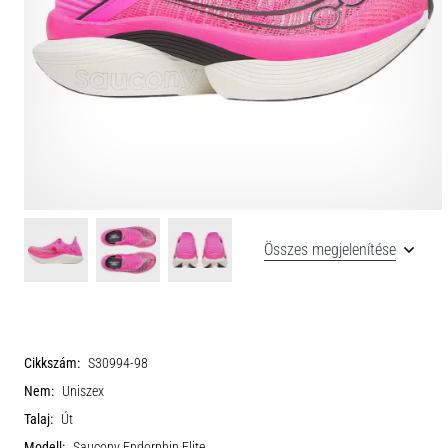
Összes megjelenítése
Cikkszám:
S30994-98
Nem:
Uniszex
Talaj:
Út
Modell:
Saucony Endorphin Elite