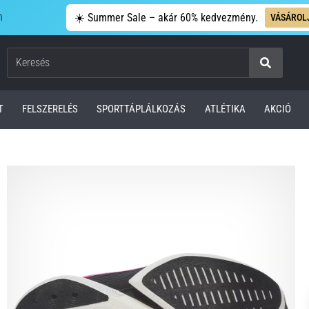
n
☀️ Summer Sale – akár 60% kedvezmény.
VÁSÁROL
Keresés
T
FELSZERELÉS
SPORTTÁPLÁLKOZÁS
ATLÉTIKA
AKCIÓ