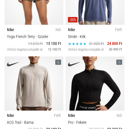
rendkívül
gyakori
Carbon
egészségügyi
-20%
probléma,
amellyel
Nike
Női
Nike
Férfi
a…
Yoga French Terry
- Szürke
Stride
- Kék
14 570 Ft
13 100 Ft
31 000 Ft
24 800 Ft
Utolsó legalacsonyabb ár
13 100 Ft
Utolsó legalacsonyabb ár
30 999 Ft
Minden cikk
megjelenítése
Új
Új
Nike
Férfi
Nike
Női
ACG Trail
- Barna
Pro
- Fekete