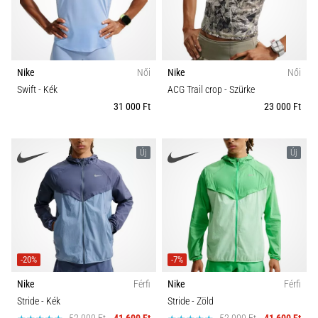
Nike
Női
Nike
Női
Swift
- Kék
ACG Trail crop
- Szürke
31 000 Ft
23 000 Ft
Új
Új
-20%
-7%
Nike
Férfi
Nike
Férfi
Stride
- Kék
Stride
- Zöld