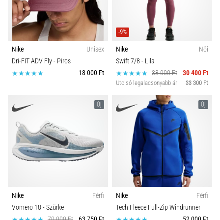
-9%
Nike
Unisex
Nike
Női
Dri-FIT ADV Fly
- Piros
Swift 7/8
- Lila
18 000 Ft
38 000 Ft
30 400 Ft
Utolsó legalacsonyabb ár
33 300 Ft
Új
Új
Nike
Férfi
Nike
Férfi
Vomero 18
- Szürke
Tech Fleece Full-Zip Windrunner
70 000 Ft
63 750 Ft
52 000 Ft