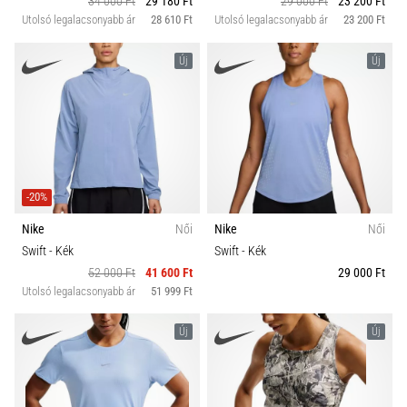
34 000 Ft
29 180 Ft
29 000 Ft
23 200 Ft
Utolsó legalacsonyabb ár
28 610 Ft
Utolsó legalacsonyabb ár
23 200 Ft
Új
Új
-20%
Nike
Női
Nike
Női
Swift
- Kék
Swift
- Kék
52 000 Ft
41 600 Ft
29 000 Ft
Utolsó legalacsonyabb ár
51 999 Ft
Új
Új