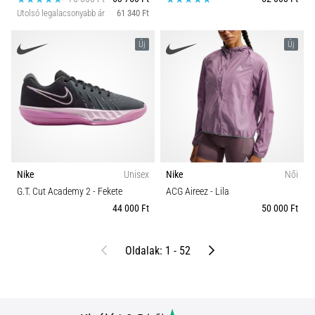
Utolsó legalacsonyabb ár
61 340 Ft
Új
Új
Nike
Unisex
Nike
Női
G.T. Cut Academy 2
- Fekete
ACG Aireez
- Lila
44 000 Ft
50 000 Ft
Előző
Következő
Oldalak: 1 - 52