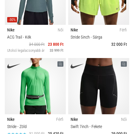
-30%
Nike
Női
Nike
Férfi
ACG Trail
- Kék
Stride 5inch
- Sárga
34 000 Ft
23 800 Ft
32 000 Ft
Utolsó legalacsonyabb ár
33 999 Ft
Új
Új
Nike
Férfi
Nike
Női
Stride
- Zöld
Swift 7inch
- Fekete
31 000 Ft
25 420 Ft
29 000 Ft