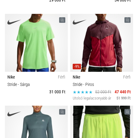
29 000 Ft
34 000 Ft
Új
Új
-9%
Nike
Férfi
Nike
Férfi
Stride
- Sárga
Stride
- Piros
31 000 Ft
52 000 Ft
47 440 Ft
Utolsó legalacsonyabb ár
51 999 Ft
Új
Új