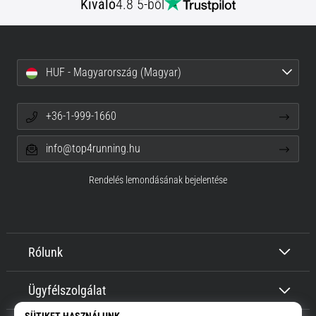
Kiváló
4.8 5-ből
HUF - Magyarország (Magyar)
+36-1-999-1660
info@top4running.hu
Rendelés lemondásának bejelentése
Rólunk
Ügyfélszolgálat