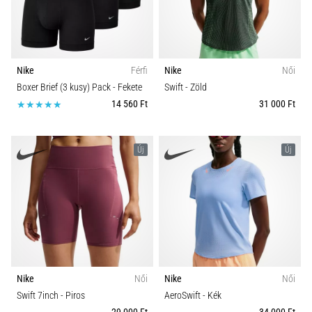
Nike
Férfi
Nike
Női
Boxer Brief (3 kusy) Pack
- Fekete
Swift
- Zöld
14 560 Ft
31 000 Ft
Új
Új
Nike
Női
Nike
Női
Swift 7inch
- Piros
AeroSwift
- Kék