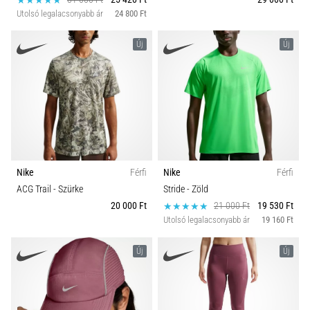
Utolsó legalacsonyabb ár
24 800 Ft
Új
Új
Nike
Férfi
Nike
Férfi
ACG Trail
- Szürke
Stride
- Zöld
20 000 Ft
21 000 Ft
19 530 Ft
Utolsó legalacsonyabb ár
19 160 Ft
Új
Új