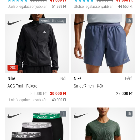
52 000 Ft
41 600 Ft
52 000 Ft
41 600 Ft
Utolsó legalacsonyabb ár
51 999 Ft
Utolsó legalacsonyabb ár
44 650 Ft
Fenntarthatóság
Új
-25%
Nike
Női
Nike
Férfi
ACG Trail
- Fekete
Stride 7inch
- Kék
50 000 Ft
30 000 Ft
23 000 Ft
Utolsó legalacsonyabb ár
40 000 Ft
Új
Új