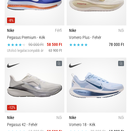
Méret
és
hogyan
Szín
kell
-8%
végrehajtani
Nike
Férfi
Nike
Női
őket?
Ár
Pegasus Premium
- Kék
Vomero Plus
- Fehér
A
90 000 Ft
58 500 Ft
78 000 Ft
gyakorlatban
Utolsó legalacsonyabb ár
63 900 Ft
cipő típusok
az
ingafutás
Új
Új
a
Kollekció
sebességet,
a
Futástípus
mozgékonyságot
és
az
Stopli Típus
irányváltási
-12%
képességet
Nike
Női
Nike
Női
teszteli.
Táv
Pegasus 42
- Fehér
Vomero 18
- Kék
Hogyan