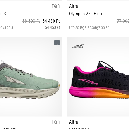
Férfi
Altra
ld 3+
Olympus 275 HiLo
58 500 Ft
54 430 Ft
77 000
onyabb ár
54 450 Ft
Utolsó legalacsonyabb ár
2½ 43 44 44½ 45 46 46½ 47 48
42 42½ 43 44 44½ 45 46
Új
Férfi
Altra