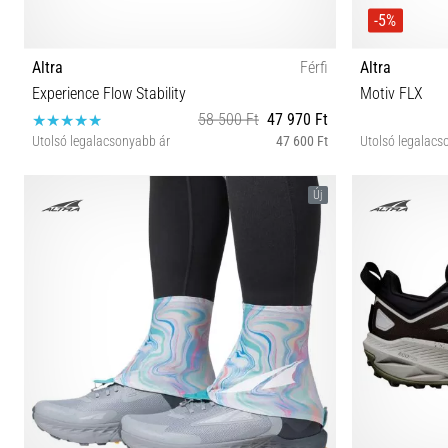
-5%
Altra
Férfi
Altra
Experience Flow Stability
Motiv FLX
58 500 Ft
47 970 Ft
Utolsó legalacsonyabb ár
47 600 Ft
Utolsó legalacs
40½ 41 42 42½ 43 44 44½ 45 46 46½ 47 48 49
41 42 4
Új