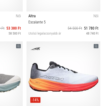
Női
Altra
Női
Escalante 5
 Ft
53 380 Ft
54 500 Ft
51 780 Ft
58 500 Ft
Utolsó legalacsonyabb ár
48 740 Ft
½ 41 42
36 37 37½ 38 38½ 39 40 40½
Új
Új
-14%