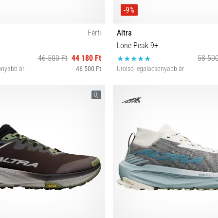
-9%
Férfi
Altra
Lone Peak 9+
46 500 Ft
44 180 Ft
58 500
onyabb ár
46 500 Ft
Utolsó legalacsonyabb ár
2½ 43 44 44½ 45 46 46½ 47 48
36 37 37½ 38 38½ 39 40 40
Új