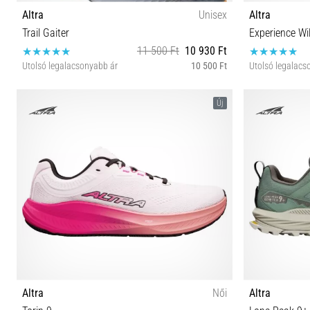
Altra
Unisex
Altra
Trail Gaiter
Experience Wi
11 500 Ft
10 930 Ft
Utolsó legalacsonyabb ár
10 500 Ft
Utolsó legalacs
S L
41 42 4
Új
Altra
Női
Altra