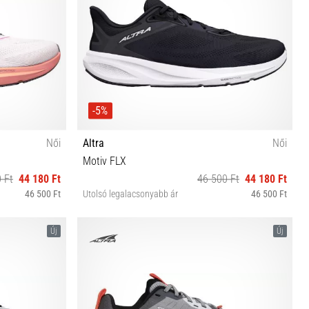
-5%
Női
Altra
Női
Motiv FLX
 Ft
44 180 Ft
46 500 Ft
44 180 Ft
46 500 Ft
Utolsó legalacsonyabb ár
46 500 Ft
½ 41 42
36 37 37½ 38 38½ 39 40 40½ 41 42
Új
Új