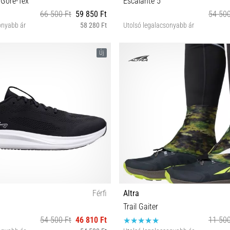
 Gore-Tex
Escalante 5
66 500 Ft
59 850 Ft
54 500
onyabb ár
58 280 Ft
Utolsó legalacsonyabb ár
2½ 43 44 44½ 45 46 46½ 47 49
36 37 37½ 38 38½ 39 40
Új
Férfi
Altra
Trail Gaiter
54 500 Ft
46 810 Ft
11 500