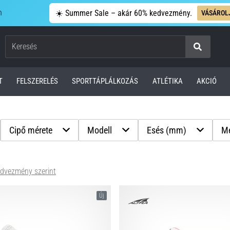
n
☀️ Summer Sale – akár 60% kedvezmény.
VÁSÁROL
Keresés
T
FELSZERELÉS
SPORTTÁPLÁLKOZÁS
ATLÉTIKA
AKCIÓ
Cipő mérete
Modell
Esés (mm)
Mé
dvezmény szerint
Új