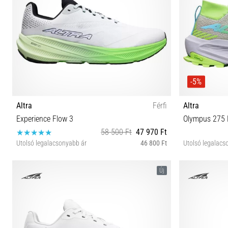
-5%
Altra
Férfi
Altra
Experience Flow 3
Olympus 275 
58 500 Ft
47 970 Ft
Utolsó legalacsonyabb ár
46 800 Ft
Utolsó legalacs
41 42 42½ 43 44 44½ 45 46 46½ 47 48
36 37 
Új