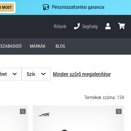
Pénzvisszafizetési garancia
J MOST
Rólunk
Segítség
Felhasználó
kosár
SZABADIDŐ
MÁRKÁK
BLOG
ret
Szín
Minden szűrő megjelenítése
Termékek száma: 154
Új
Új