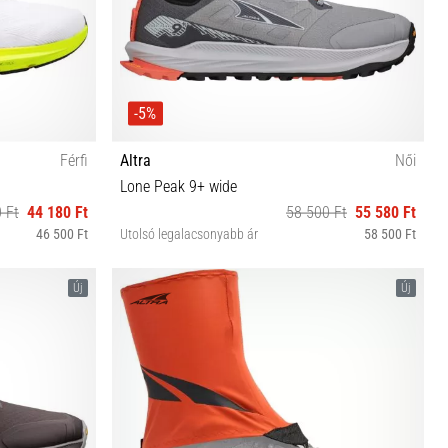
-5%
Férfi
Altra
Női
Lone Peak 9+ wide
 Ft
44 180 Ft
58 500 Ft
55 580 Ft
46 500 Ft
Utolsó legalacsonyabb ár
58 500 Ft
6½ 47 48
37 37½ 38 38½ 39 40 40½ 42
Új
Új