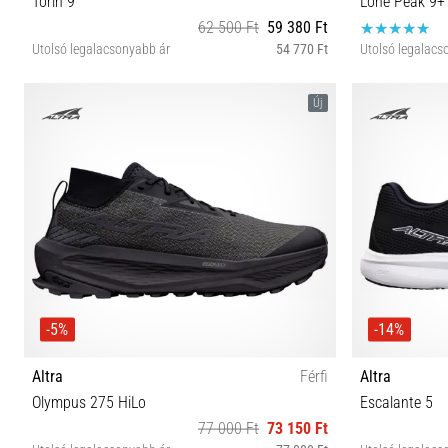
Torin 9
Lone Peak 9+
62 500 Ft
59 380 Ft
Utolsó legalacsonyabb ár
54 770 Ft
Utolsó legalacs
36 37 37½ 38 38½ 39 40 40½ 41
40½ 42 4
Új
-5%
-14%
Altra
Férfi
Altra
Olympus 275 HiLo
Escalante 5
77 000 Ft
73 150 Ft