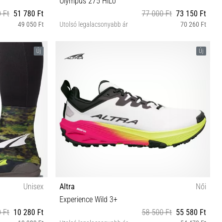
Olympus 275 HiLo
 Ft
51 780 Ft
77 000 Ft
73 150 Ft
49 050 Ft
Utolsó legalacsonyabb ár
70 260 Ft
 40½
40½ 41 42 42½ 43 44 44½ 45 46 46½ 47
Új
Új
Unisex
Altra
Női
Experience Wild 3+
 Ft
10 280 Ft
58 500 Ft
55 580 Ft