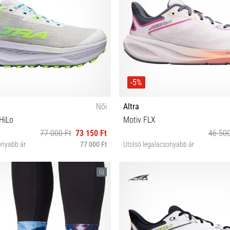
-5%
Női
Altra
HiLo
Motiv FLX
77 000 Ft
73 150 Ft
46 500
onyabb ár
77 000 Ft
Utolsó legalacsonyabb ár
37½ 38 38½ 39 40 40½ 41 42
36 37 37½ 38 38½ 39 40 40
Új