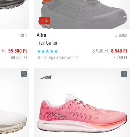
-5%
Férfi
Altra
Unisex
Trail Gaiter
 Ft
55 580 Ft
8 990 Ft
8 540 Ft
58 500 Ft
Utolsó legalacsonyabb ár
8 980 Ft
6½ 47 48
S L
Új
Új