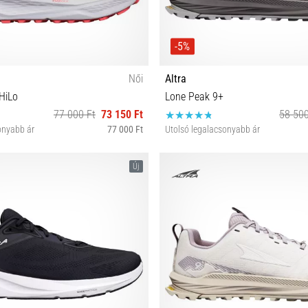
-5%
Női
Altra
HiLo
Lone Peak 9+
77 000 Ft
73 150 Ft
58 500
onyabb ár
77 000 Ft
Utolsó legalacsonyabb ár
7 37½ 38 38½ 39 40 40½ 41
41 42 42½ 43 44 44½ 45 46 4
Új