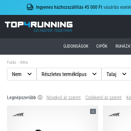
Ingyenes házhozszállítás 45 000 Ft
vásárlás eseté
Top4Running.hu
ÚJDONSÁGOK
CIPŐK
RUHÁZA
Futás
Altra
Nem
Részletes terméktípus
Talaj
Legnépszerűbb
Növekvő ár szerint
Csökkenő ár szerint
Ke
Új