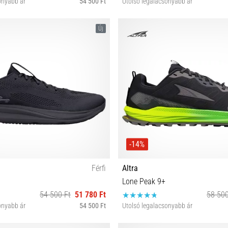
onyabb ár
54 500 Ft
Utolsó legalacsonyabb ár
42½ 43 44 44½ 45 46 46½ 48
S L
Új
-14%
Férfi
Altra
Lone Peak 9+
54 500 Ft
51 780 Ft
58 500
onyabb ár
54 500 Ft
Utolsó legalacsonyabb ár