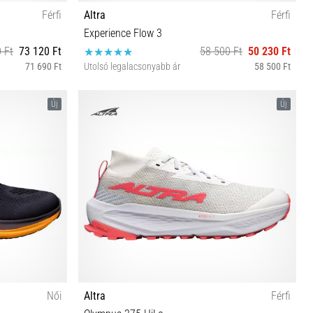
Férfi
Altra
Férfi
Experience Flow 3
 Ft
73 120 Ft
58 500 Ft
50 230 Ft
71 690 Ft
Utolsó legalacsonyabb ár
58 500 Ft
 46½
40½ 41 42 42½ 43 44 44½ 45 46 46½ 47 48 49 50
Új
Új
Női
Altra
Férfi