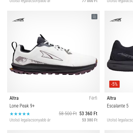
Utolsó legalacsonyabb ár
77 000 Ft
Utolsó legalacs
40½ 41 42 42½ 44 44½ 45 49
41 42 
Új
-5%
Altra
Férfi
Altra
Lone Peak 9+
Escalante 5
58 500 Ft
53 360 Ft
Utolsó legalacsonyabb ár
53 380 Ft
Utolsó legalacs