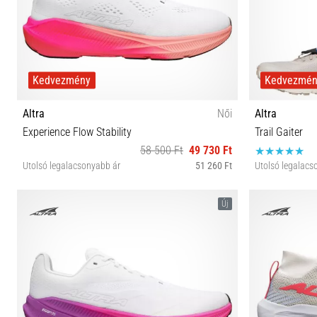
Kedvezmény
Kedvezmé
Altra
Női
Altra
Experience Flow Stability
Trail Gaiter
58 500 Ft
49 730 Ft
Utolsó legalacsonyabb ár
51 260 Ft
Utolsó legalacs
36 37 37½ 38 38½ 39 40 40½ 41 42
Új