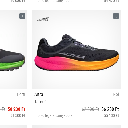
10 080 Ft
Utolsó legalacsonyabb ár
54 470 Ft
36 37 37½ 38 38½ 39 40 40½ 41 42
Új
Új
Férfi
Altra
Női
Torin 9
 Ft
50 230 Ft
62 500 Ft
56 250 Ft
58 500 Ft
Utolsó legalacsonyabb ár
55 130 Ft