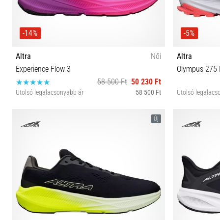
-14%
-5%
Altra
Női
Altra
Experience Flow 3
Olympus 275 
58 500 Ft
50 230 Ft
Utolsó legalacsonyabb ár
58 500 Ft
Utolsó legalacs
37 37½ 38 38½ 39 40 40½ 41 42
36 3
Új