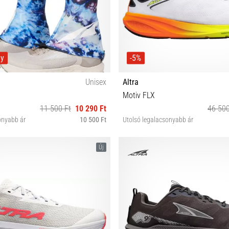
ny
-5%
Unisex
Altra
Motiv FLX
11 500 Ft
10 290 Ft
46 500
onyabb ár
10 500 Ft
Utolsó legalacsonyabb ár
S L
41 42 42½ 43 44 44½ 45 46 4
Új