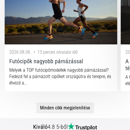
2026.08.06.
•
13 perces olvasási idő
20
Futócipők nagyobb párnázással
A
t
Melyek a TOP futócipőmodellek nagyobb párnázással?
Fedezd fel a párnázott cipőket országútra és terepre, és
A 
élvezd a…
el
Minden cikk megjelenítése
Kiváló
4.8 5-ből