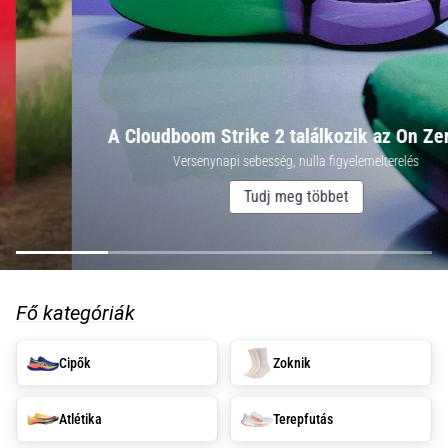
okai
A
térdfájdalom
életében
legalább
egyszer
A Cloudboom Strike 2 találkozik az On Zeróval
minden
Versenynapi sebesség, nulla figyelemelterelés
futót
elér,
Tudj meg többet
legyen
szó
amatőrről
vagy
profiról.
Fő kategóriák
Mik
a
Cipők
Zoknik
fájdalom…
Atlétika
Terepfutás
2026.08.05.