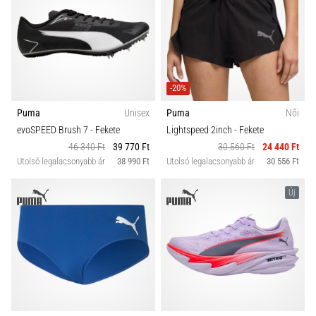
-20%
Puma
Unisex
Puma
Női
evoSPEED Brush 7
- Fekete
Lightspeed 2inch
- Fekete
46 340 Ft
39 770 Ft
30 560 Ft
24 440 Ft
Utolsó legalacsonyabb ár
38 990 Ft
Utolsó legalacsonyabb ár
30 556 Ft
Új