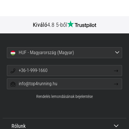
Kiváló
4.8 5-ből
HUF - Magyarország (Magyar)
+36-1-999-1660
info@top4running.hu
Rendelés lemondásának bejelentése
Rólunk