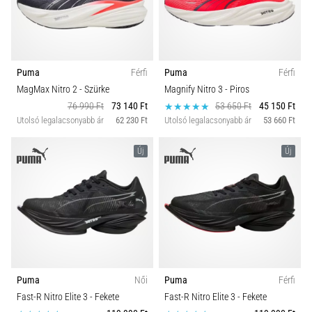
Ár
és
hogyan
cipő típusok
kell
végrehajtani
Puma
Férfi
Puma
Férfi
őket?
Kollekció
MagMax Nitro 2
- Szürke
Magnify Nitro 3
- Piros
A
76 990 Ft
73 140 Ft
53 650 Ft
45 150 Ft
gyakorlatban
Utolsó legalacsonyabb ár
62 230 Ft
Utolsó legalacsonyabb ár
53 660 Ft
Talaj
az
ingafutás
Új
Új
a
Futástípus
sebességet,
a
Modell
mozgékonyságot
és
az
Stopli Típus
irányváltási
képességet
Puma
Női
Puma
Férfi
teszteli.
Táv
Fast-R Nitro Elite 3
- Fekete
Fast-R Nitro Elite 3
- Fekete
Hogyan