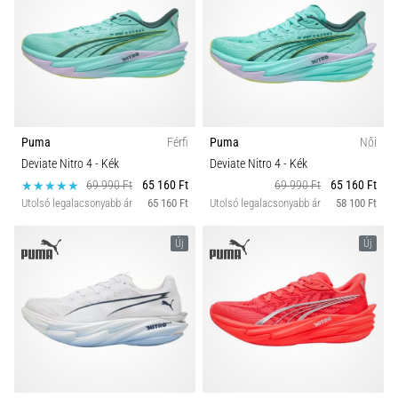
Puma
Férfi
Puma
Női
Deviate Nitro 4
- Kék
Deviate Nitro 4
- Kék
69 990 Ft
65 160 Ft
69 990 Ft
65 160 Ft
Utolsó legalacsonyabb ár
65 160 Ft
Utolsó legalacsonyabb ár
58 100 Ft
Új
Új