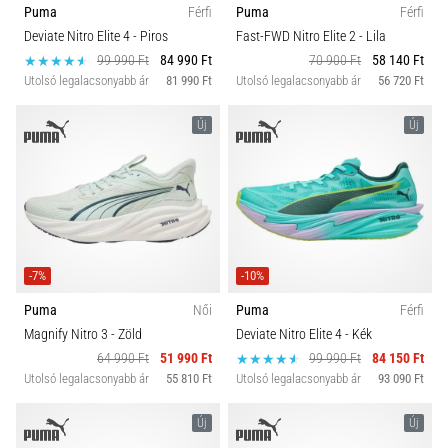
Puma
Férfi
Puma
Férfi
Deviate Nitro Elite 4
- Piros
Fast-FWD Nitro Elite 2
- Lila
99 990 Ft
84 990 Ft
70 900 Ft
58 140 Ft
Utolsó legalacsonyabb ár
81 990 Ft
Utolsó legalacsonyabb ár
56 720 Ft
Új
Új
-7%
-10%
Puma
Női
Puma
Férfi
Magnify Nitro 3
- Zöld
Deviate Nitro Elite 4
- Kék
64 990 Ft
51 990 Ft
99 990 Ft
84 150 Ft
Utolsó legalacsonyabb ár
55 810 Ft
Utolsó legalacsonyabb ár
93 090 Ft
Új
Új