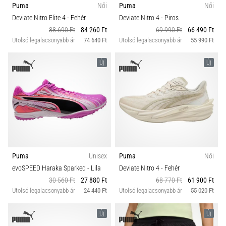
Puma
Női
Puma
Női
Deviate Nitro Elite 4
- Fehér
Deviate Nitro 4
- Piros
88 690 Ft
84 260 Ft
69 990 Ft
66 490 Ft
Utolsó legalacsonyabb ár
74 640 Ft
Utolsó legalacsonyabb ár
55 990 Ft
Új
Új
Puma
Unisex
Puma
Női
evoSPEED Haraka Sparked
- Lila
Deviate Nitro 4
- Fehér
30 560 Ft
27 880 Ft
68 770 Ft
61 900 Ft
Utolsó legalacsonyabb ár
24 440 Ft
Utolsó legalacsonyabb ár
55 020 Ft
Új
Új