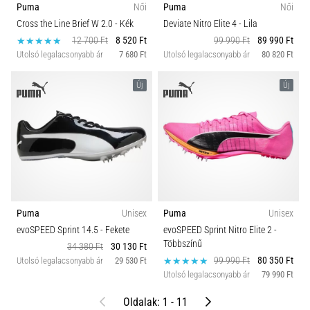
Puma
Női
Puma
Női
Cross the Line Brief W 2.0
- Kék
Deviate Nitro Elite 4
- Lila
12 700 Ft
8 520 Ft
99 990 Ft
89 990 Ft
Utolsó legalacsonyabb ár
7 680 Ft
Utolsó legalacsonyabb ár
80 820 Ft
Új
Új
Puma
Unisex
Puma
Unisex
evoSPEED Sprint 14.5
- Fekete
evoSPEED Sprint Nitro Elite 2
-
Többszínű
34 380 Ft
30 130 Ft
99 990 Ft
80 350 Ft
Utolsó legalacsonyabb ár
29 530 Ft
Utolsó legalacsonyabb ár
79 990 Ft
Előző
Következő
Oldalak: 1 - 11