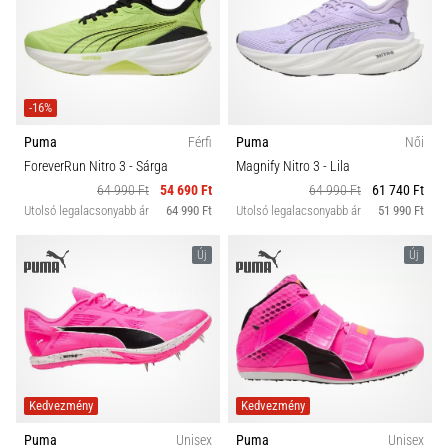
-16%
Puma
Férfi
Puma
Női
ForeverRun Nitro 3
- Sárga
Magnify Nitro 3
- Lila
64 990 Ft
54 690 Ft
64 990 Ft
61 740 Ft
Utolsó legalacsonyabb ár
64 990 Ft
Utolsó legalacsonyabb ár
51 990 Ft
Új
Új
Kedvezmény
Kedvezmény
Puma
Unisex
Puma
Unisex