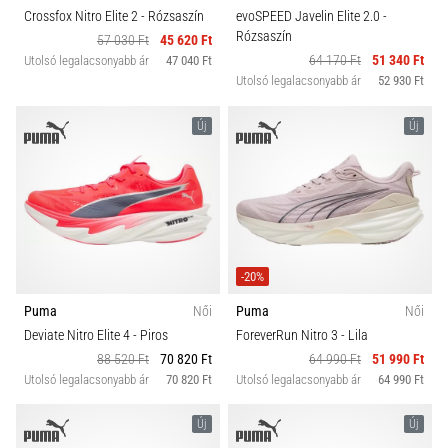
Crossfox Nitro Elite 2
- Rózsaszín
evoSPEED Javelin Elite 2.0
-
Rózsaszín
57 030 Ft
45 620 Ft
64 170 Ft
51 340 Ft
Utolsó legalacsonyabb ár
47 040 Ft
Utolsó legalacsonyabb ár
52 930 Ft
Új
Új
-20%
Puma
Női
Puma
Női
Deviate Nitro Elite 4
- Piros
ForeverRun Nitro 3
- Lila
88 520 Ft
70 820 Ft
64 990 Ft
51 990 Ft
Utolsó legalacsonyabb ár
70 820 Ft
Utolsó legalacsonyabb ár
64 990 Ft
Új
Új