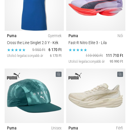
rendkívül
gyakori
Carbon
egészségügyi
probléma,
amellyel
Puma
Gyermek
Puma
Női
a…
Cross the Line Singlet 2.0 Y
- Kék
Fast-R Nitro Elite 3
- Lila
9 950 Ft
6 170 Ft
119 990 Ft
111 710 Ft
Minden cikk
Utolsó legalacsonyabb ár
6 170 Ft
Utolsó legalacsonyabb ár
95 990 Ft
megjelenítése
Új
Új
Puma
Unisex
Puma
Férfi