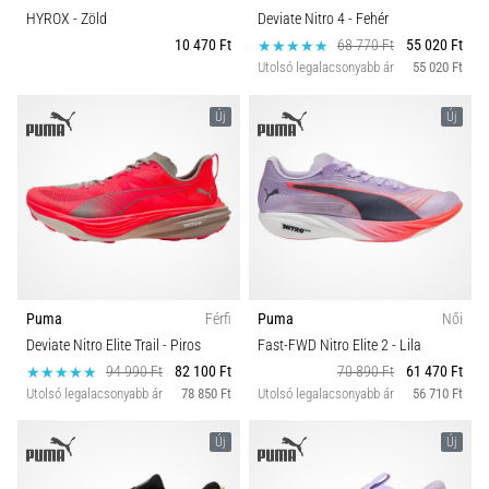
HYROX
- Zöld
Deviate Nitro 4
- Fehér
10 470 Ft
68 770 Ft
55 020 Ft
Utolsó legalacsonyabb ár
55 020 Ft
Új
Új
Puma
Férfi
Puma
Női
Deviate Nitro Elite Trail
- Piros
Fast-FWD Nitro Elite 2
- Lila
94 990 Ft
82 100 Ft
70 890 Ft
61 470 Ft
Utolsó legalacsonyabb ár
78 850 Ft
Utolsó legalacsonyabb ár
56 710 Ft
Új
Új