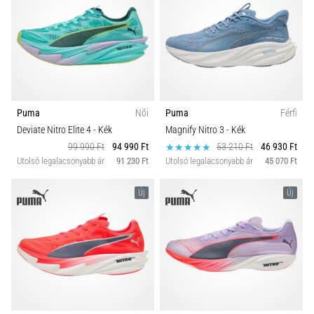
Puma
Női
Puma
Férfi
Deviate Nitro Elite 4
- Kék
Magnify Nitro 3
- Kék
99 990 Ft
94 990 Ft
53 210 Ft
46 930 Ft
Utolsó legalacsonyabb ár
91 230 Ft
Utolsó legalacsonyabb ár
45 070 Ft
Új
Új