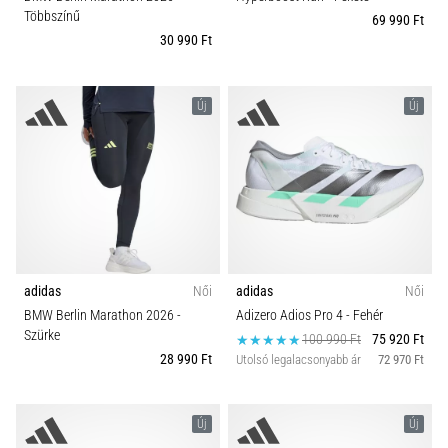
Többszínű
69 990 Ft
30 990 Ft
Új
Új
adidas
Női
adidas
Női
BMW Berlin Marathon 2026
-
Adizero Adios Pro 4
- Fehér
Szürke
100 990 Ft
75 920 Ft
28 990 Ft
Utolsó legalacsonyabb ár
72 970 Ft
Új
Új