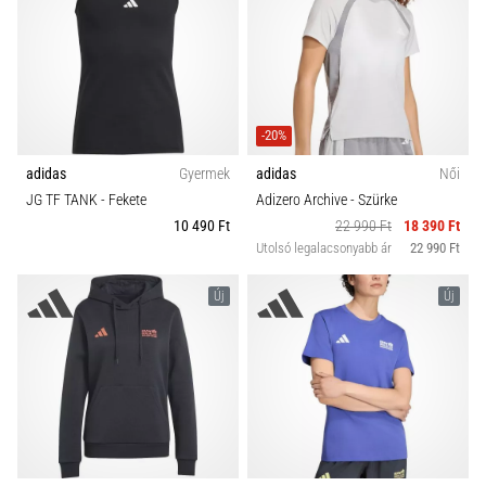
-20%
adidas
Gyermek
adidas
Női
JG TF TANK
- Fekete
Adizero Archive
- Szürke
10 490 Ft
22 990 Ft
18 390 Ft
Utolsó legalacsonyabb ár
22 990 Ft
Új
Új