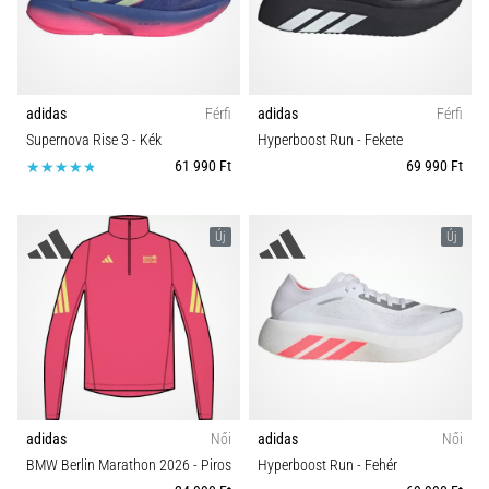
Szín
és
hogyan
Ár
kell
végrehajtani
adidas
Férfi
adidas
Férfi
őket?
cipő típusok
Supernova Rise 3
- Kék
Hyperboost Run
- Fekete
A
61 990 Ft
69 990 Ft
gyakorlatban
Kollekció
az
ingafutás
Új
Új
a
Talaj
sebességet,
a
Futástípus
mozgékonyságot
és
az
Stopli Típus
irányváltási
képességet
adidas
Női
adidas
Női
teszteli.
Táv
BMW Berlin Marathon 2026
- Piros
Hyperboost Run
- Fehér
Hogyan