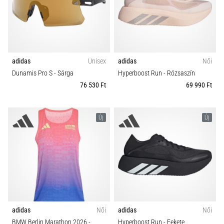
adidas
Unisex
adidas
Női
Dunamis Pro S
- Sárga
Hyperboost Run
- Rózsaszín
76 530 Ft
69 990 Ft
Új
Új
adidas
Női
adidas
Női
BMW Berlin Marathon 2026
-
Hyperboost Run
- Fekete