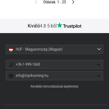
Előző
Következő
Oldalak: 1 - 25
Kiváló
4.8 5-ből
HUF - Magyarország (Magyar)
+36-1-999-1660
info@top4running.hu
Rendelés lemondásának bejelentése