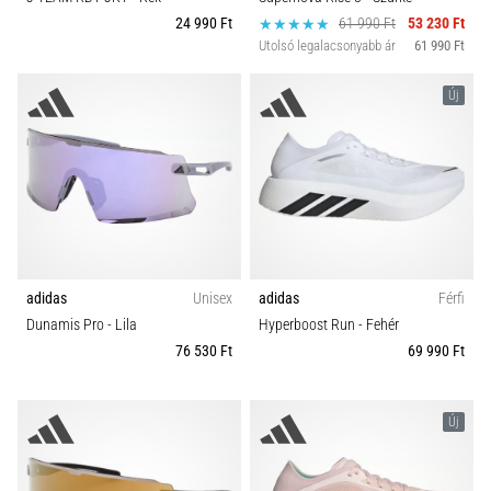
24 990 Ft
61 990 Ft
53 230 Ft
Utolsó legalacsonyabb ár
61 990 Ft
Új
adidas
Unisex
adidas
Férfi
Dunamis Pro
- Lila
Hyperboost Run
- Fehér
76 530 Ft
69 990 Ft
Új