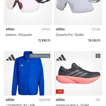
rendkívül
gyakori
Melltartó támogatás
egészségügyi
probléma,
Carbon
amellyel
adidas
Unisex
adidas
Unisex
a…
Anemos
- Rózsaszín
Dunamis Pro
- Szürke
72 890 Ft
76 530 Ft
Minden cikk
megjelenítése
Fenntarthatóság
Új
-14%
adidas
Gyermek
adidas
Női
J TEAM RDY JKT
- Kék
Supernova Rise 3
- Szürke