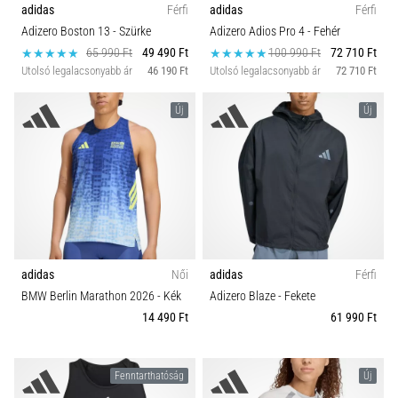
adidas
Férfi
adidas
Férfi
Adizero Boston 13
- Szürke
Adizero Adios Pro 4
- Fehér
65 990 Ft
49 490 Ft
100 990 Ft
72 710 Ft
Utolsó legalacsonyabb ár
46 190 Ft
Utolsó legalacsonyabb ár
72 710 Ft
Új
Új
adidas
Női
adidas
Férfi
BMW Berlin Marathon 2026
- Kék
Adizero Blaze
- Fekete
14 490 Ft
61 990 Ft
Fenntarthatóság
Új