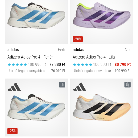
-20%
adidas
Férfi
adidas
Női
Adizero Adios Pro 4
- Fehér
Adizero Adios Pro 4
- Lila
100 990 Ft
77 380 Ft
100 990 Ft
80 790 Ft
Utolsó legalacsonyabb ár
76 010 Ft
Utolsó legalacsonyabb ár
100 990 Ft
Új
Új
-25%