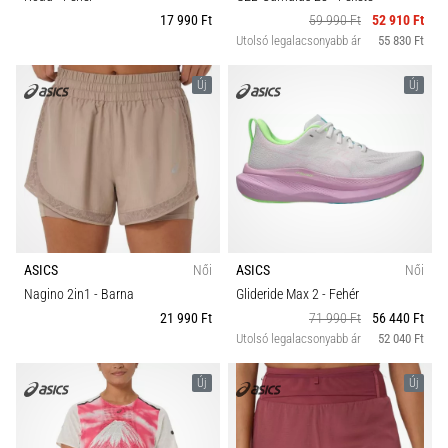
17 990 Ft
59 990 Ft
52 910 Ft
Utolsó legalacsonyabb ár
55 830 Ft
Új
Új
ASICS
Női
ASICS
Női
Nagino 2in1
- Barna
Glideride Max 2
- Fehér
21 990 Ft
71 990 Ft
56 440 Ft
Utolsó legalacsonyabb ár
52 040 Ft
Új
Új