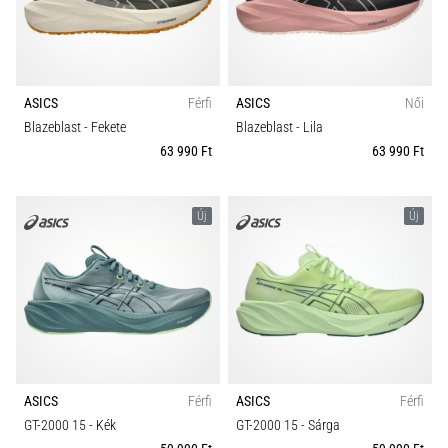
leggyakoribb
kiváltó
ok
a
talpi
ASICS
Férfi
ASICS
Női
bőnye
Blazeblast
- Fekete
Blazeblast
- Lila
gyulladása
63 990 Ft
63 990 Ft
…
Új
Új
Minden cikk
megjelenítése
ASICS
Férfi
ASICS
Férfi
GT-2000 15
- Kék
GT-2000 15
- Sárga