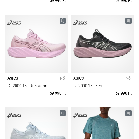
59 990 Ft
59 990 Ft
Új
Új
ASICS
Női
ASICS
Női
GT-2000 15
- Rózsaszín
GT-2000 15
- Fekete
59 990 Ft
59 990 Ft
Új
Új