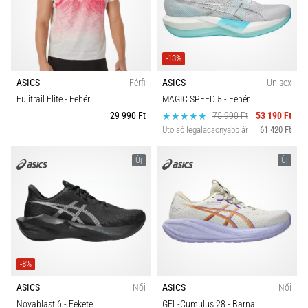
-13%
ASICS
Férfi
ASICS
Unisex
Fujitrail Elite
- Fehér
MAGIC SPEED 5
- Fehér
29 990 Ft
75 990 Ft
53 190 Ft
Utolsó legalacsonyabb ár
61 420 Ft
Új
Új
-8%
ASICS
Női
ASICS
Női
Novablast 6
- Fekete
GEL-Cumulus 28
- Barna