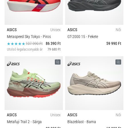
Szín
okai
A
térdfájdalom
Modell
életében
ASICS
Unisex
ASICS
Női
legalább
Ár
egyszer
Metaspeed Sky Tokyo
- Piros
GT-2000 15
- Fekete
minden
107 990 Ft
86 390 Ft
59 990 Ft
futót
Utolsó legalacsonyabb ár
79 680 Ft
cipő típusok
elér,
legyen
Új
Új
Kollekció
szó
amatőrről
vagy
Futástípus
profiról.
Mik
a
Táv
fájdalom…
ASICS
Unisex
ASICS
Női
Versenyszámok
Metafuji Trail 2
- Sárga
Blazeblast
- Barna
2026.08.05.