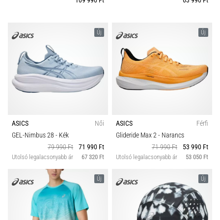
109 990 Ft
63 990 Ft
Új
Új
ASICS
Női
ASICS
Férfi
GEL-Nimbus 28
- Kék
Glideride Max 2
- Narancs
79 990 Ft
71 990 Ft
71 990 Ft
53 990 Ft
Utolsó legalacsonyabb ár
67 320 Ft
Utolsó legalacsonyabb ár
53 050 Ft
Új
Új