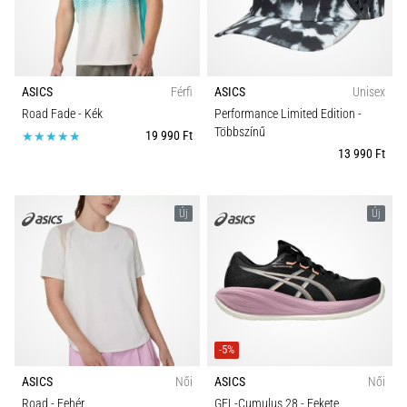
ASICS
Férfi
ASICS
Unisex
Road Fade
- Kék
Performance Limited Edition
-
Többszínű
19 990 Ft
13 990 Ft
Új
Új
-5%
ASICS
Női
ASICS
Női
Road
- Fehér
GEL-Cumulus 28
- Fekete