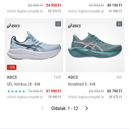
63 990 Ft
54 950 Ft
59 990 Ft
49 190 Ft
Utolsó legalacsonyabb ár
59 570 Ft
Utolsó legalacsonyabb ár
47 990 Ft
Új
Új
-15%
ASICS
Férfi
ASICS
Női
GEL-Nimbus 28
- Kék
Novablast 6
- Kék
79 990 Ft
67 990 Ft
63 990 Ft
60 790 Ft
Utolsó legalacsonyabb ár
79 990 Ft
Utolsó legalacsonyabb ár
59 570 Ft
Előző
Következő
Oldalak: 1 - 12