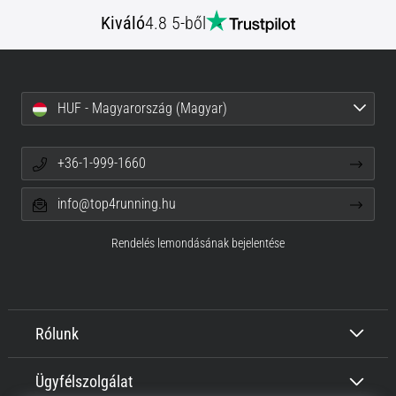
Kiváló
4.8 5-ből
HUF - Magyarország (Magyar)
+36-1-999-1660
info@top4running.hu
Rendelés lemondásának bejelentése
Rólunk
Ügyfélszolgálat