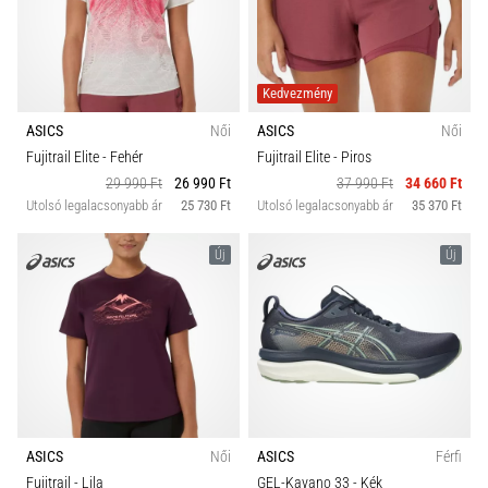
Kedvezmény
ASICS
Női
ASICS
Női
Fujitrail Elite
- Fehér
Fujitrail Elite
- Piros
29 990 Ft
26 990 Ft
37 990 Ft
34 660 Ft
Utolsó legalacsonyabb ár
25 730 Ft
Utolsó legalacsonyabb ár
35 370 Ft
Új
Új
ASICS
Női
ASICS
Férfi
Fujitrail
- Lila
GEL-Kayano 33
- Kék