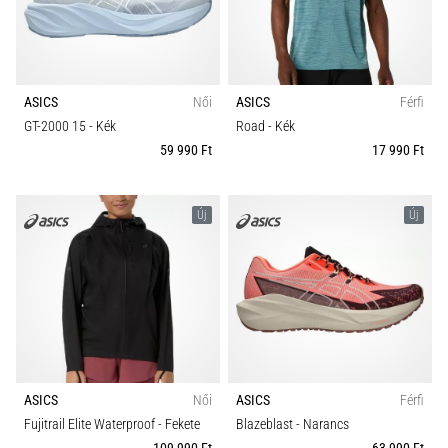
ASICS
Női
ASICS
Férfi
GT-2000 15
- Kék
Road
- Kék
59 990 Ft
17 990 Ft
Új
Új
ASICS
Női
ASICS
Férfi
Fujitrail Elite Waterproof
- Fekete
Blazeblast
- Narancs