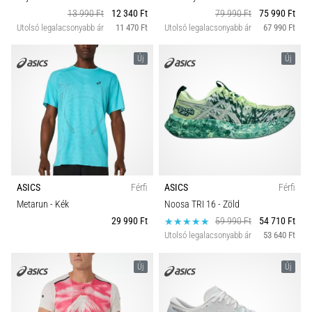
13 990 Ft
12 340 Ft
79 990 Ft
75 990 Ft
Utolsó legalacsonyabb ár
11 470 Ft
Utolsó legalacsonyabb ár
67 990 Ft
Új
Új
ASICS
Férfi
ASICS
Férfi
Metarun
- Kék
Noosa TRI 16
- Zöld
29 990 Ft
59 990 Ft
54 710 Ft
Utolsó legalacsonyabb ár
53 640 Ft
Új
Új