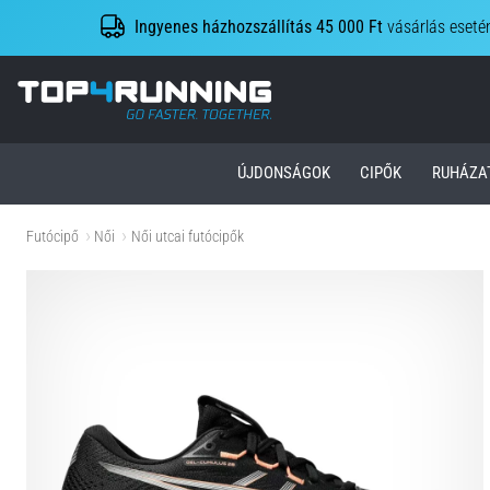
Ingyenes házhozszállítás 45 000 Ft
vásárlás eseté
Top4Running.hu
ÚJDONSÁGOK
CIPŐK
RUHÁZA
Futócipő
Női
Női utcai futócipők