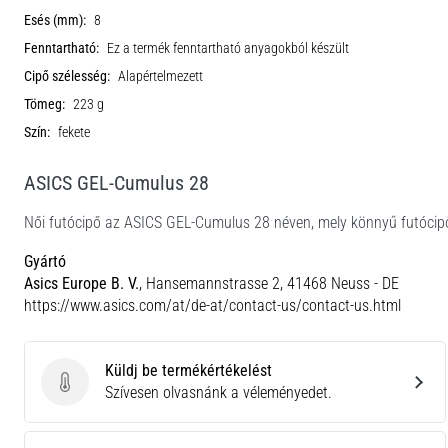
Esés (mm):
8
Fenntartható:
Ez a termék fenntartható anyagokból készült
Cipő szélesség:
Alapértelmezett
Tömeg:
223 g
Szín:
fekete
ASICS GEL-Cumulus 28
Női futócipő az ASICS GEL-Cumulus 28 néven, mely könnyű futócipő
Gyártó
Asics Europe B. V.
, Hansemannstrasse 2, 41468 Neuss - DE
https://www.asics.com/at/de-at/contact-us/contact-us.html
Küldj be termékértékelést
Küldj be termékértékelést
Szívesen olvasnánk a véleményedet.