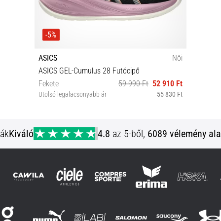
-5%
ASICS
Női
ASICS GEL-Cumulus 28 Futócipő
Fekete
59 990 Ft
52 910 Ft
Utolsó legalacsonyabb ár
55 830 Ft
37 37½ 38 39 39½ 40 40½ 41½ 42
ják
Kiváló
4.8
az 5-ből,
6089 vélemény ala