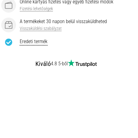
Online kártyás fizetés vagy egyéb fizetési módok
Fizetési lehetőségek
A termékeket 30 napon belül visszaküldheted
Visszaküldési szabályzat
Eredeti termék
Kiváló
4.8 5-ből