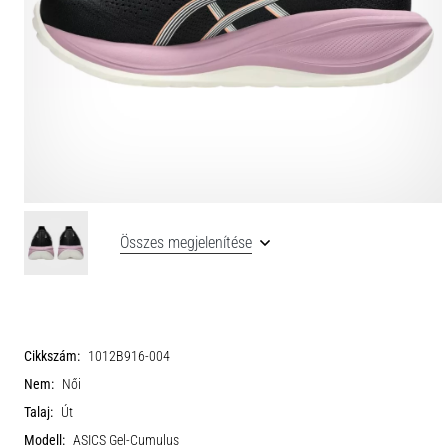
Összes megjelenítése
Cikkszám:
1012B916-004
Nem:
Női
Talaj:
Út
Modell:
ASICS Gel-Cumulus