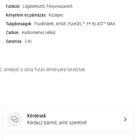
Funkció:
Légáteresztő, Fényvisszaverő
Kényelem és párnázás:
Közepes
Tulajdonságok:
FluidRide®, AHAR, PureGEL™, FF BLAST™ MAX
Carbon:
Karbonlemez nélkül
Garancia:
2 év
, amelyet a sima futás élményére terveztek.
Kérdések
Kérdések
Kérdezz bármit, amit szeretnél