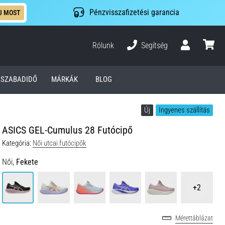
Pénzvisszafizetési garancia
J MOST
Rólunk
Segítség
Felhasználó
kosár
SZABADIDŐ
MÁRKÁK
BLOG
Új
Ingyenes szállítás
ASICS GEL-Cumulus 28 Futócipő
Kategória:
Női utcai futócipők
Női,
Fekete
+2
Mérettáblázat