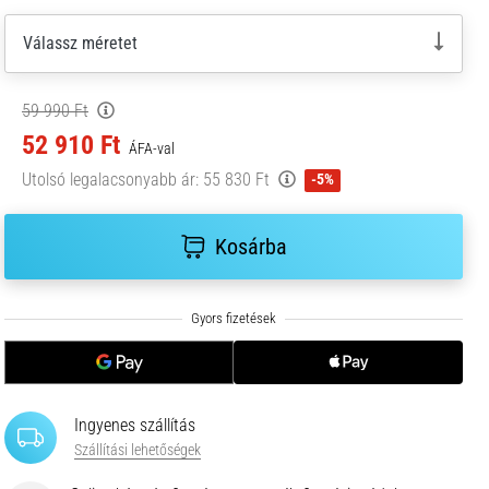
Válassz méretet
59 990 Ft
52 910 Ft
ÁFA-val
Utolsó legalacsonyabb ár:
55 830 Ft
-5%
Kosárba
Ingyenes szállítás
Szállítási lehetőségek