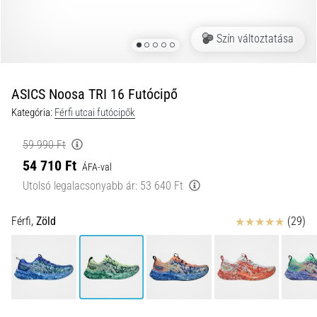
okai
A
Szín változtatása
térdfájdalom
életében
legalább
egyszer
ASICS Noosa TRI 16 Futócipő
minden
Kategória:
Férfi utcai futócipők
futót
elér,
59 990 Ft
legyen
54 710 Ft
ÁFA-val
szó
amatőrről
Utolsó legalacsonyabb ár:
53 640 Ft
vagy
profiról.
Értékelés
Férfi,
Zöld
(29)
Mik
a
fájdalom…
2026.08.05.