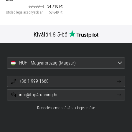
59 990 Ft
54 710 Ft
Utolsó legalacsonyabb ár
53 640 Ft
Kiváló
4.8 5-ből
HUF - Magyarország (Magyar)
+36-1-999-1660
info@top4running.hu
Rendelés lemondásának bejelentése