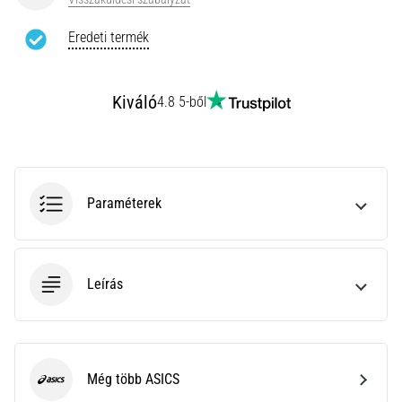
leggyakoribb
kiváltó
Eredeti termék
ok
a
talpi
Kiváló
4.8 5-ből
bőnye
gyulladása
…
Paraméterek
Minden cikk
megjelenítése
Leírás
Még több ASICS
ASICS