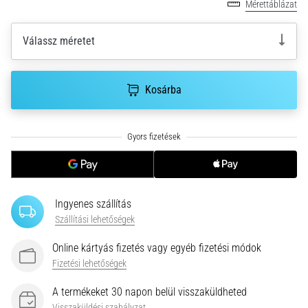
•
Mérettáblázat
10 perces olvasási idő
Plantar
Válassz méretet
Fasciitis:
Tünetek,
okok
Kosárba
és
a
leghatékonyabb
kezelések
Éles
sarokfájdalmat
Ingyenes szállítás
tapasztalsz
futás
Szállítási lehetőségek
közben
Online kártyás fizetés vagy egyéb fizetési módok
vagy
Fizetési lehetőségek
után?
Az
A termékeket 30 napon belül visszaküldheted
egyik
Visszaküldési szabályzat