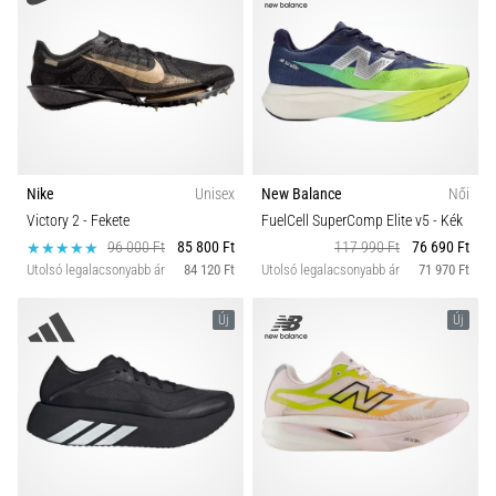
Nike
Unisex
New Balance
Női
Victory 2
- Fekete
FuelCell SuperComp Elite v5
- Kék
96 000 Ft
85 800 Ft
117 990 Ft
76 690 Ft
Utolsó legalacsonyabb ár
84 120 Ft
Utolsó legalacsonyabb ár
71 970 Ft
Új
Új