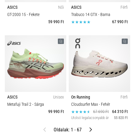
ASICS
Női
ASICS
Férfi
GT-2000 15
- Fekete
Trabuco 14 GTX
- Barna
59 990 Ft
67 990 Ft
Új
Új
ASICS
Unisex
On Running
Férfi
Metafuji Trail 2
- Sárga
Cloudsurfer Max
- Fehér
99 990 Ft
67 690 Ft
64 310 Ft
Utolsó legalacsonyabb ár
55 820 Ft
Előző
Következő
Oldalak: 1 - 67