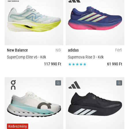
New Balance
Női
adidas
Férfi
SuperComp Elite v6
- Kék
Supernova Rise 3
- Kék
117 990 Ft
61 990 Ft
Új
Új
Kedvezmény