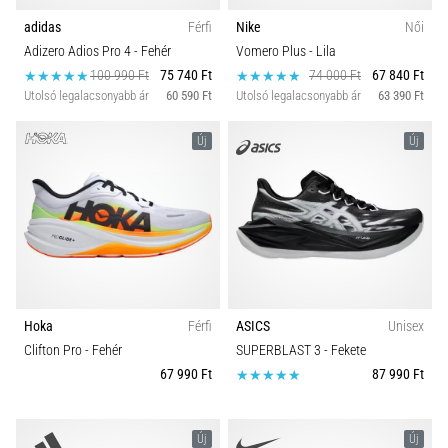
adidas
Férfi
Nike
Női
Adizero Adios Pro 4
- Fehér
Vomero Plus
- Lila
100 990 Ft
75 740 Ft
74 000 Ft
67 840 Ft
Utolsó legalacsonyabb ár
60 590 Ft
Utolsó legalacsonyabb ár
63 390 Ft
Új
Új
Hoka
Férfi
ASICS
Unisex
Clifton Pro
- Fehér
SUPERBLAST 3
- Fekete
67 990 Ft
87 990 Ft
Új
Új