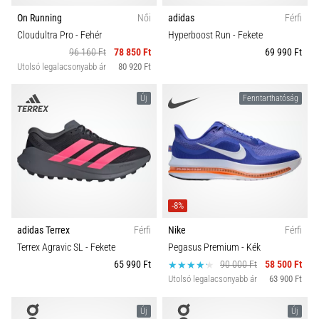
On Running
Női
adidas
Férfi
Cloudultra Pro
- Fehér
Hyperboost Run
- Fekete
96 160 Ft
78 850 Ft
69 990 Ft
Utolsó legalacsonyabb ár
80 920 Ft
Új
Fenntarthatóság
-8%
adidas Terrex
Férfi
Nike
Férfi
Terrex Agravic SL
- Fekete
Pegasus Premium
- Kék
65 990 Ft
90 000 Ft
58 500 Ft
Utolsó legalacsonyabb ár
63 900 Ft
Új
Új