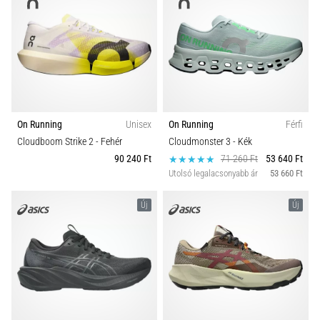
On Running
Unisex
On Running
Férfi
Cloudboom Strike 2
- Fehér
Cloudmonster 3
- Kék
90 240 Ft
71 260 Ft
53 640 Ft
Utolsó legalacsonyabb ár
53 660 Ft
Új
Új