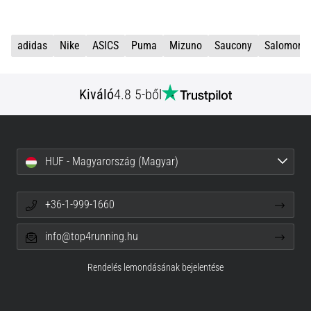
adidas
Nike
ASICS
Puma
Mizuno
Saucony
Salomon
Kiváló
4.8 5-ből
HUF - Magyarország (Magyar)
+36-1-999-1660
info@top4running.hu
Rendelés lemondásának bejelentése