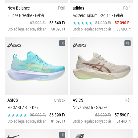
New Balance
Férfi
adidas
Férfi
Ellipse Breathe
- Fehér
Adizero Takumi Sen 11
- Fehér
62 990 Ft
53 540 Ft
81 990 Ft
57 390 Ft
Utolsó legalacsonyabb ár
50 390 Ft
Utolsó legalacsonyabb ár
65 590 Ft
Új
Új
ASICS
Unisex
ASICS
Női
MEGABLAST
- Kék
Novablast 6
- Szürke
95 990 Ft
86 390 Ft
63 990 Ft
57 590 Ft
Utolsó legalacsonyabb ár
81 590 Ft
Utolsó legalacsonyabb ár
54 440 Ft
Új