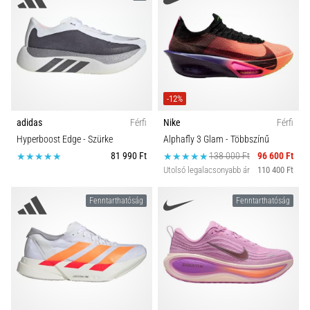
rendkívül
gyakori
egészségügyi
probléma,
amellyel
a…
-12%
adidas
Férfi
Nike
Férfi
Minden cikk
Hyperboost Edge
- Szürke
Alphafly 3 Glam
- Többszínű
megjelenítése
81 990 Ft
138 000 Ft
96 600 Ft
Utolsó legalacsonyabb ár
110 400 Ft
Fenntarthatóság
Fenntarthatóság