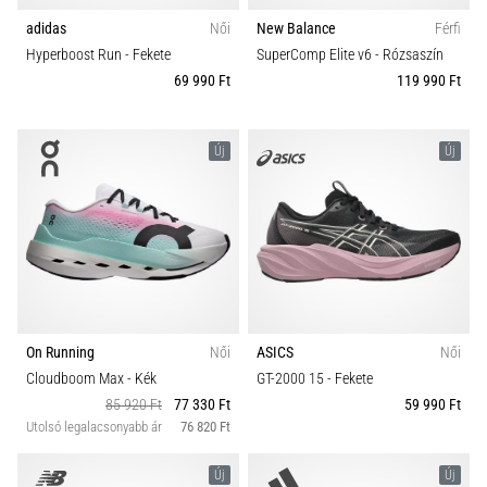
adidas
Női
New Balance
Férfi
Hyperboost Run
- Fekete
SuperComp Elite v6
- Rózsaszín
69 990 Ft
119 990 Ft
Új
Új
On Running
Női
ASICS
Női
Cloudboom Max
- Kék
GT-2000 15
- Fekete
85 920 Ft
77 330 Ft
59 990 Ft
Utolsó legalacsonyabb ár
76 820 Ft
Új
Új