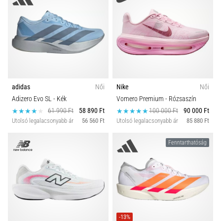
adidas
Női
Nike
Női
Adizero Evo SL
- Kék
Vomero Premium
- Rózsaszín
61 990 Ft
58 890 Ft
100 000 Ft
90 000 Ft
Utolsó legalacsonyabb ár
56 560 Ft
Utolsó legalacsonyabb ár
85 880 Ft
Fenntarthatóság
-13%