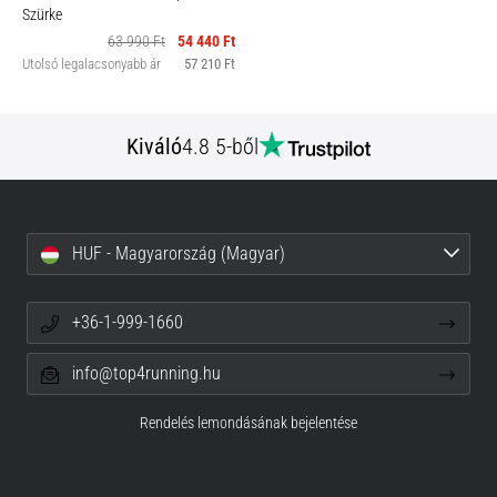
Szürke
63 990 Ft
54 440 Ft
Utolsó legalacsonyabb ár
57 210 Ft
Kiváló
4.8 5-ből
HUF - Magyarország (Magyar)
+36-1-999-1660
info@top4running.hu
Rendelés lemondásának bejelentése