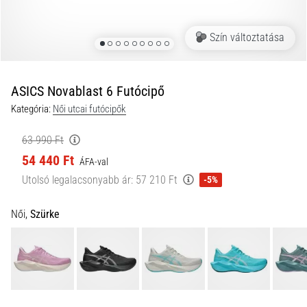
és
hogyan
Szín változtatása
kell
végrehajtani
őket?
ASICS Novablast 6 Futócipő
A
Kategória:
Női utcai futócipők
gyakorlatban
az
63 990 Ft
ingafutás
54 440 Ft
a
ÁFA-val
sebességet,
Utolsó legalacsonyabb ár:
57 210 Ft
-5%
a
mozgékonyságot
Női,
Szürke
és
az
irányváltási
képességet
teszteli.
Hogyan