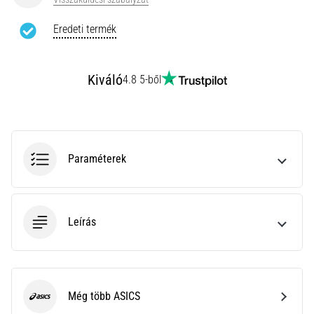
rendkívül
gyakori
Eredeti termék
egészségügyi
probléma,
amellyel
Kiváló
4.8 5-ből
a…
Minden cikk
megjelenítése
Paraméterek
Leírás
Még több ASICS
ASICS