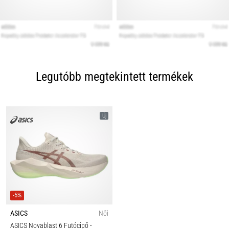
Legutóbb megtekintett termékek
Új
-5%
ASICS
Női
ASICS Novablast 6 Futócipő
-