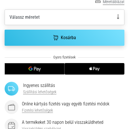
hajtható…
Mérettáblázat
Válassz méretet
2026.08.06.
•
11 perces olvasási idő
Kosárba
Futótérd:
Okok,
kezelés
és
megelőzés
A
futótérd,
Ingyenes szállítás
más
Szállítási lehetőségek
néven
iliotibiális
Online kártyás fizetés vagy egyéb fizetési módok
szalag
Fizetési lehetőségek
szindróma
(ITBS),
A termékeket 30 napon belül visszaküldheted
egy
Visszaküldési szabályzat