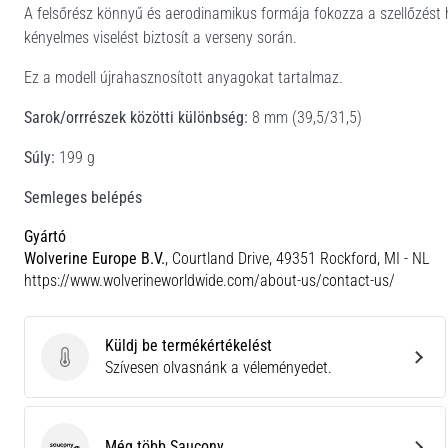
A felsőrész könnyű és aerodinamikus formája fokozza a szellőzést
kényelmes viselést biztosít a verseny során.
Ez a modell újrahasznosított anyagokat tartalmaz.
Sarok/orrrészek közötti különbség:
8 mm (39,5/31,5)
Súly:
199 g
Semleges belépés
Gyártó
Wolverine Europe B.V.
, Courtland Drive, 49351 Rockford, MI - NL
https://www.wolverineworldwide.com/about-us/contact-us/
Küldj be termékértékelést
Küldj be termékértékelést
Szívesen olvasnánk a véleményedet.
Még több Saucony