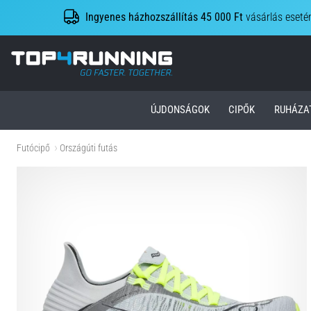
Ingyenes házhozszállítás 45 000 Ft
vásárlás eseté
Top4Running.hu
ÚJDONSÁGOK
CIPŐK
RUHÁZA
Futócipő
Országúti futás