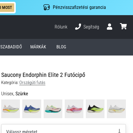
Pénzvisszafizetési garancia
J MOST
Rólunk
Segítség
Felhasználó
kosár
SZABADIDŐ
MÁRKÁK
BLOG
Saucony Endorphin Elite 2 Futócipő
Kategória:
Országúti futás
Unisex,
Szürke
Válassz méretet