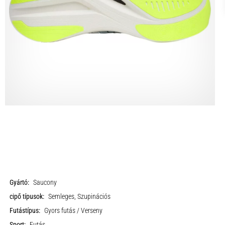
Gyártó:
Saucony
cipő típusok:
Semleges, Szupinációs
Futástípus:
Gyors futás / Verseny
Sport:
Futás