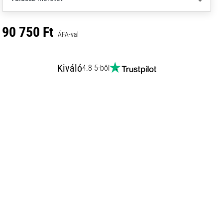
90 750 Ft
ÁFA-val
Kiváló
4.8 5-ből