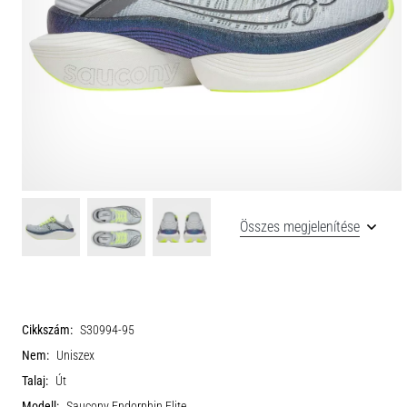
Összes megjelenítése
Cikkszám:
S30994-95
Nem:
Uniszex
Talaj:
Út
Modell:
Saucony Endorphin Elite