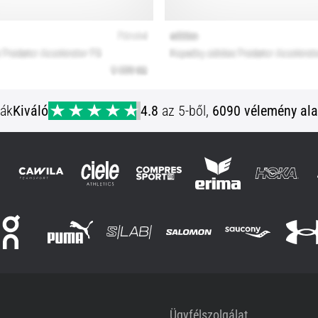
ják
Kiváló
4.8
az 5-ből,
6090 vélemény ala
Ügyfélszolgálat