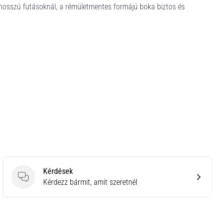
 hosszú futásoknál, a rémületmentes formájú boka biztos és
Kérdések
Kérdések
Kérdezz bármit, amit szeretnél