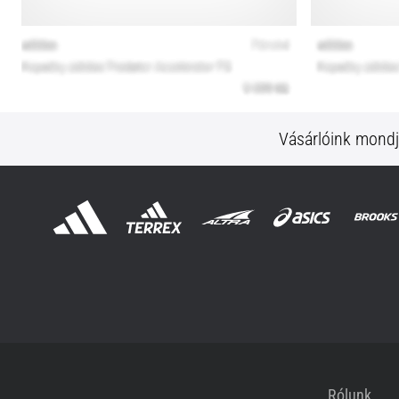
Vásárlóink mond
Rólunk