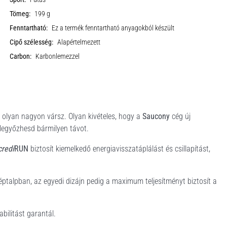
Tömeg:
199 g
Fenntartható:
Ez a termék fenntartható anyagokból készült
Cipő szélesség:
Alapértelmezett
Carbon:
Karbonlemezzel
 olyan nagyon vársz. Olyan kivételes, hogy a
Saucony
cég új
legyőzhesd bármilyen távot.
credi
RUN
biztosít kiemelkedő energiavisszatáplálást és csillapítást,
éptalpban, az egyedi dizájn pedig a maximum teljesítményt biztosít a
bilitást garantál.