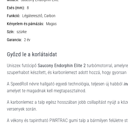
Esés (mm):
8
Funkció:
Légáteresztő, Carbon
Kényelem és párnázás:
Magas
Szín:
szürke
Garancia:
2 év
Győzd le a korlátaidat
Uniszex futócipő
Saucony Endorphin Elite 2
turbómotorral, amelyre
szuperhabot készített, és karbonlemezt adott hozzá, hogy gyorsan 
A SpeedRoll névre hallgató egyedi technológia, teljesen új habból
in
amelyet te magadnak kell megtapasztalnod.
A karbonlemez a talp egész hosszában jobb csillapítást nyújt a köz
versenyek során.
A vékony és tapintható PWRTRAC gumi talp a bármilyen felületre sta