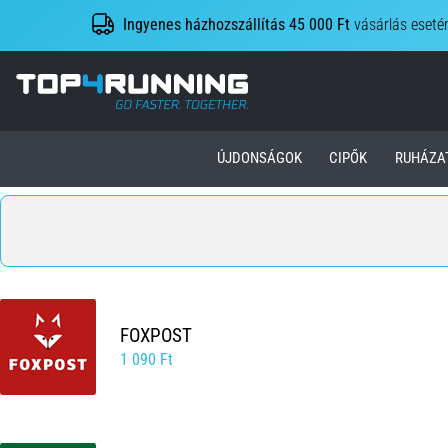
Ingyenes házhozszállítás 45 000 Ft
vásárlás eseté
Top4Running.hu
ÚJDONSÁGOK
CIPŐK
RUHÁZA
FOXPOST
1 090 Ft