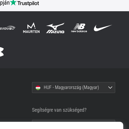
pján
HUF - Magyarország (Magyar)
Segítségre van szükséged?
+36-1-999-1660