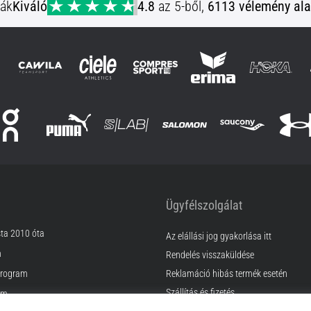
ják
Kiváló
4.8
az 5-ből,
6113 vélemény ala
Ügyfélszolgálat
sta 2010 óta
Az elállási jog gyakorlása itt
m
Rendelés visszaküldése
rogram
Reklamáció hibás termék esetén
Szállítás és fizetés
am