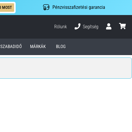
Pénzvisszafizetési garancia
J MOST
Rólunk
Segítség
Felhasználó
kosár
SZABADIDŐ
MÁRKÁK
BLOG