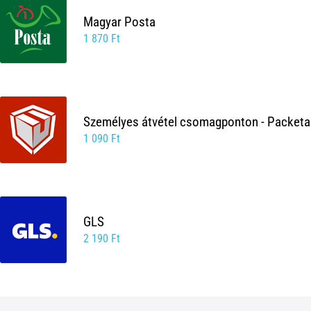
Magyar Posta
1 870 Ft
Személyes átvétel csomagponton - Packeta
1 090 Ft
GLS
2 190 Ft