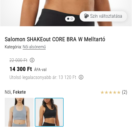
és
hogyan
Szín változtatása
kell
végrehajtani
őket?
Salomon SHAKEout CORE BRA W Melltartó
A
Kategória:
Női alsónemű
gyakorlatban
az
22 000 Ft
ingafutás
14 300 Ft
a
ÁFA-val
sebességet,
Utolsó legalacsonyabb ár:
13 120 Ft
a
mozgékonyságot
Értékelés
Női,
Fekete
(2)
és
az
irányváltási
képességet
teszteli.
Hogyan