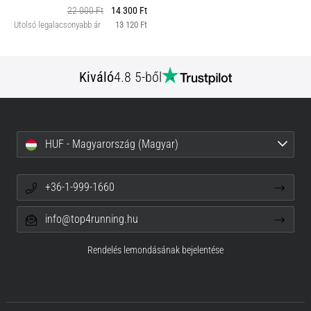
22 000 Ft
14 300 Ft
Utolsó legalacsonyabb ár
13 120 Ft
Kiváló
4.8 5-ből
HUF - Magyarország (Magyar)
+36-1-999-1660
info@top4running.hu
Rendelés lemondásának bejelentése