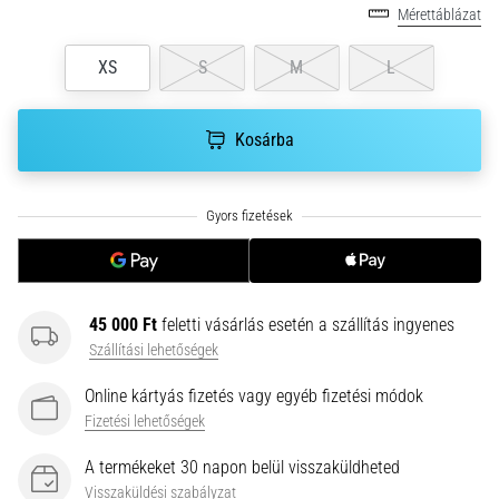
hajtható…
Mérettáblázat
XS
S
M
L
2026.08.06.
•
11 perces olvasási idő
Kosárba
Futótérd:
Okok,
kezelés
és
megelőzés
A
futótérd,
45 000 Ft
feletti vásárlás esetén a szállítás ingyenes
más
Szállítási lehetőségek
néven
iliotibiális
Online kártyás fizetés vagy egyéb fizetési módok
szalag
Fizetési lehetőségek
szindróma
(ITBS),
A termékeket 30 napon belül visszaküldheted
egy
Visszaküldési szabályzat