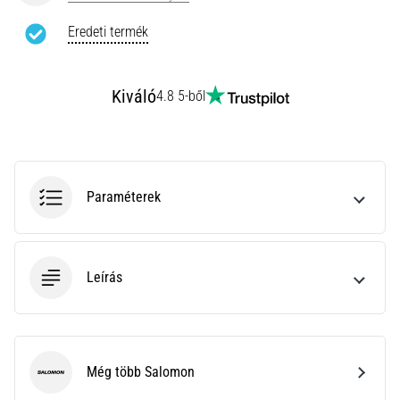
rendkívül
Eredeti termék
gyakori
egészségügyi
probléma,
amellyel
Kiváló
4.8 5-ből
a…
Minden cikk
megjelenítése
Paraméterek
Leírás
Még több Salomon
Salomon