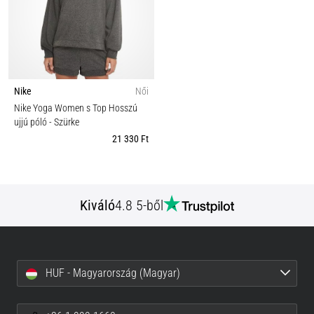
Nike
Női
Nike Yoga Women s Top Hosszú
ujjú póló
- Szürke
21 330 Ft
Kiváló
4.8 5-ből
HUF - Magyarország (Magyar)