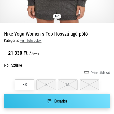
és
hogyan
kell
végrehajtani
őket?
Nike Yoga Women s Top Hosszú ujjú póló
A
Kategória:
Férfi futó pólók
gyakorlatban
az
21 330 Ft
ingafutás
ÁFA-val
a
sebességet,
Női,
Szürke
a
Mérettáblázat
mozgékonyságot
és
XS
S
M
L
az
irányváltási
képességet
Kosárba
teszteli.
Hogyan