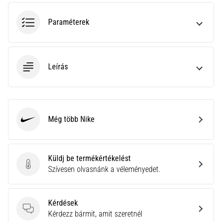
rendkívül
gyakori
Paraméterek
egészségügyi
probléma,
amellyel
a…
Leírás
Minden cikk
megjelenítése
Még több Nike
Nike
Küldj be termékértékelést
Küldj be termékértékelést
Szívesen olvasnánk a véleményedet.
Kérdések
Kérdések
Kérdezz bármit, amit szeretnél