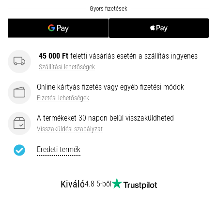
hajtható…
2026.08.06.
•
11 perces olvasási idő
45 000 Ft
feletti vásárlás esetén a szállítás ingyenes
Futótérd:
Szállítási lehetőségek
Okok,
Online kártyás fizetés vagy egyéb fizetési módok
kezelés
Fizetési lehetőségek
és
megelőzés
A termékeket 30 napon belül visszaküldheted
A
Visszaküldési szabályzat
futótérd,
Eredeti termék
más
néven
iliotibiális
szalag
Kiváló
4.8 5-ből
szindróma
(ITBS),
egy