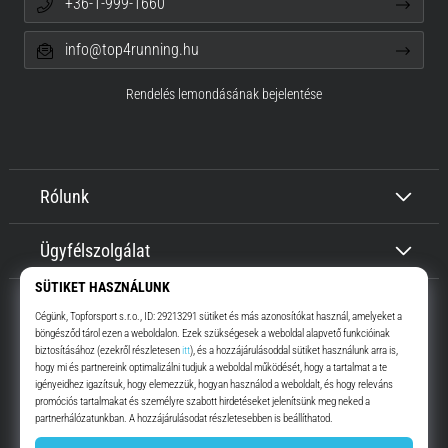
+36-1-999-1660
info@top4running.hu
Rendelés lemondásának bejelentése
Rólunk
Ügyfélszolgálat
Top4Running.hu
Már több, mint 16 éve motiválunk, hogy menj, és fuss. Gyorsabban.
Velünk. Mindennap.