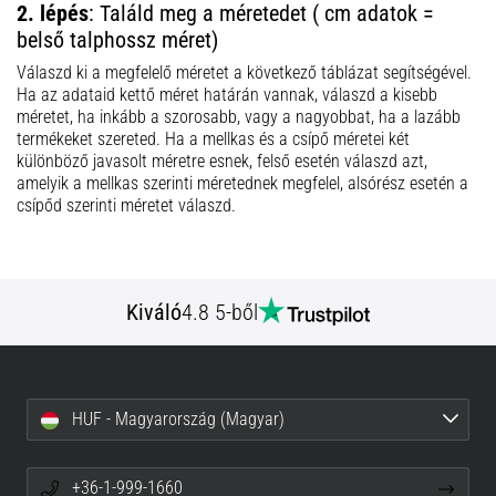
2. lépés
: Találd meg a méretedet ( cm adatok =
belső talphossz méret)
Válaszd ki a megfelelő méretet a következő táblázat segítségével.
Ha az adataid kettő méret határán vannak, válaszd a kisebb
méretet, ha inkább a szorosabb, vagy a nagyobbat, ha a lazább
termékeket szereted. Ha a mellkas és a csípő méretei két
különböző javasolt méretre esnek, felső esetén válaszd azt,
amelyik a mellkas szerinti méretednek megfelel, alsórész esetén a
csípőd szerinti méretet válaszd.
Kiváló
4.8 5-ből
HUF - Magyarország (Magyar)
+36-1-999-1660