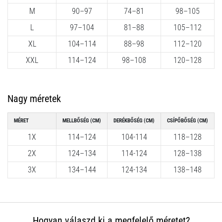
okai
M
90–97
74–81
98–105
A
L
97–104
81–88
105–112
térdfájdalom
életében
XL
104–114
88–98
112–120
legalább
XXL
114–124
98–108
120–128
egyszer
minden
futót
elér,
Nagy méretek
legyen
szó
MÉRET
MELLBŐSÉG (CM)
DERÉKBŐSÉG (CM)
CSÍPŐBŐSÉG (CM)
amatőrről
1X
114–124
104-114
118–128
vagy
profiról.
2X
124–134
114-124
128–138
Mik
3X
134–144
124-134
138–148
a
fájdalom…
2026.08.05.
Hogyan válaszd ki a megfelelő méretet?