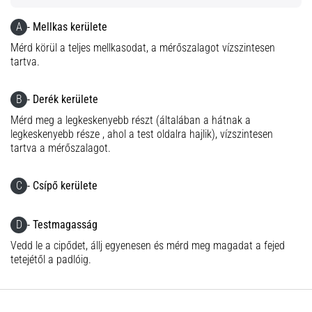
leggyakoribb
kiváltó
A
- Mellkas kerülete
ok
Mérd körül a teljes mellkasodat, a mérőszalagot vízszintesen
a
tartva.
talpi
bőnye
gyulladása
B
- Derék kerülete
…
Mérd meg a legkeskenyebb részt (általában a hátnak a
legkeskenyebb része , ahol a test oldalra hajlik), vízszintesen
tartva a mérőszalagot.
Minden cikk
megjelenítése
C
- Csípő kerülete
D
- Testmagasság
Vedd le a cipődet, állj egyenesen és mérd meg magadat a fejed
tetejétől a padlóig.