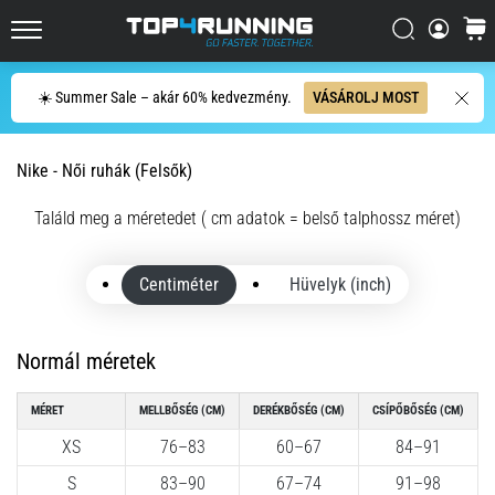
országútra
Keresés
kosár
és
Top4Running.hu
terepre,
Keresés
és
☀️ Summer Sale – akár 60% kedvezmény.
VÁSÁROLJ MOST
élvezd
a…
Nike - Női ruhák (Felsők)
2026.08.05.
Találd meg a méretedet ( cm adatok = belső talphossz méret)
•
11 perces olvasási idő
Centiméter
Hüvelyk (inch)
A
futás
közben
Normál méretek
és
után
MÉRET
MELLBŐSÉG (CM)
DERÉKBŐSÉG (CM)
CSÍPŐBŐSÉG (CM)
jelentkező
XS
76–83
60–67
84–91
térdfájdalom
leggyakoribb
S
83–90
67–74
91–98