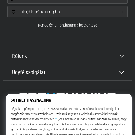
info@top4running.hu
Rendelés lemondásának bejelentése
Rólunk
Ügyfélszolgálat
Top4Running.hu
Már több, mint 16 éve motiválunk, hogy menj, és fuss. Gyorsabban.
Velünk. Mindennap.
Instagram
YouTube