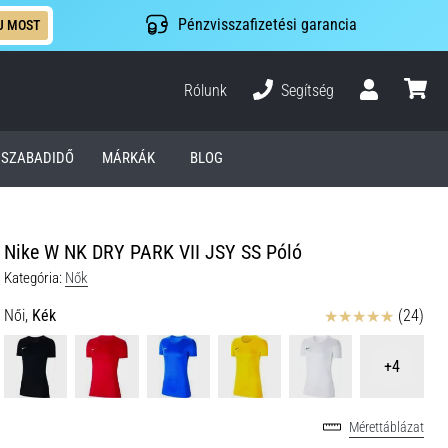
Pénzvisszafizetési garancia
J MOST
Rólunk
Segítség
Felhasználó
kosár
SZABADIDŐ
MÁRKÁK
BLOG
Nike W NK DRY PARK VII JSY SS Póló
Kategória:
Nők
Értékelés
Női,
Kék
(24)
+4
Mérettáblázat