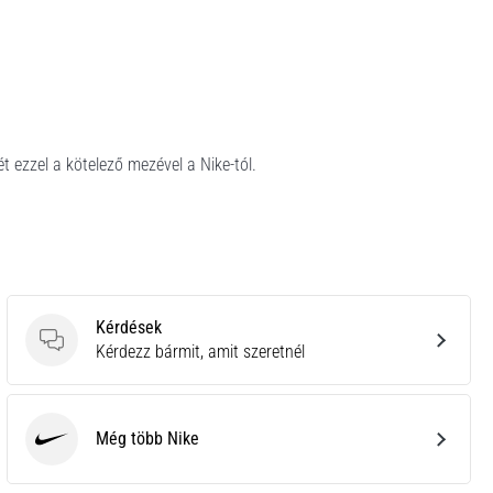
t ezzel a kötelező mezével a Nike-tól.
Kérdések
Kérdések
Kérdezz bármit, amit szeretnél
Még több Nike
Nike