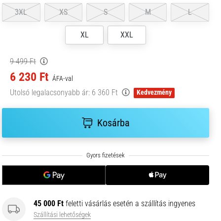
3XL
XS
S
M
L
XL
XXL
9 499 Ft
6 230 Ft
ÁFA-val
Utolsó legalacsonyabb ár:
6 360 Ft
Kedvezmény
Kosárba
45 000 Ft
feletti vásárlás esetén a szállítás ingyenes
Szállítási lehetőségek