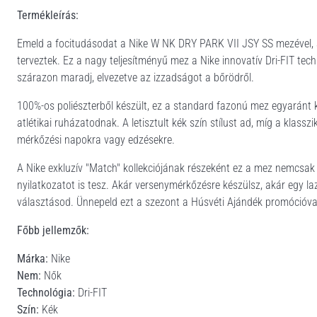
Termékleírás:
Emeld a focitudásodat a Nike W NK DRY PARK VII JSY SS mezével, a
terveztek. Ez a nagy teljesítményű mez a Nike innovatív Dri-FIT tec
szárazon maradj, elvezetve az izzadságot a bőrödről.
100%-os poliészterből készült, ez a standard fazonú mez egyaránt kí
atlétikai ruházatodnak. A letisztult kék szín stílust ad, míg a klassz
mérkőzési napokra vagy edzésekre.
A Nike exkluzív "Match" kollekciójának részeként ez a mez nemcsak
nyilatkozatot is tesz. Akár versenymérkőzésre készülsz, akár egy l
választásod. Ünnepeld ezt a szezont a Húsvéti Ajándék promócióval
Főbb jellemzők:
Márka:
Nike
Nem:
Nők
Technológia:
Dri-FIT
Szín:
Kék