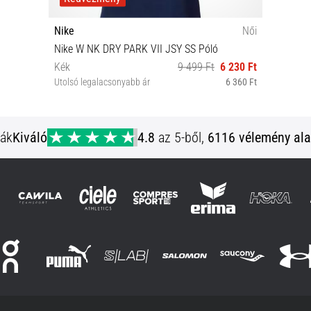
Nike
Női
Nike W NK DRY PARK VII JSY SS Póló
Kék
9 499 Ft
6 230 Ft
Utolsó legalacsonyabb ár
6 360 Ft
XL XXL
ják
Kiváló
4.8
az 5-ből,
6116 vélemény ala