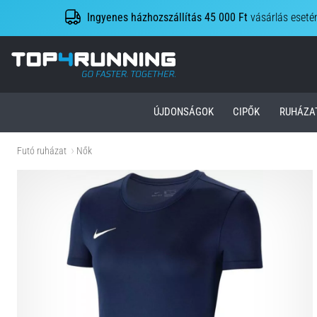
Ingyenes házhozszállítás 45 000 Ft
vásárlás eseté
Top4Running.hu
ÚJDONSÁGOK
CIPŐK
RUHÁZA
Futó ruházat
Nők