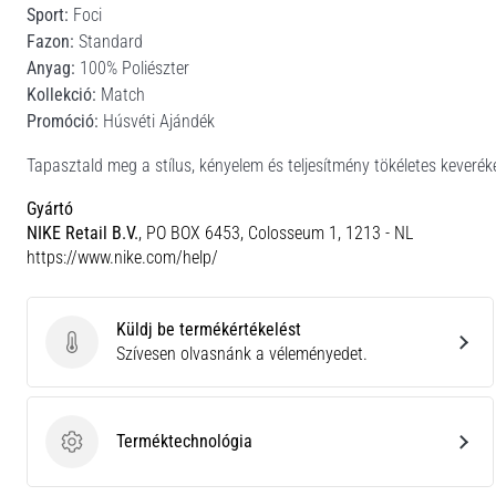
Sport:
Foci
Fazon:
Standard
Anyag:
100% Poliészter
Kollekció:
Match
Promóció:
Húsvéti Ajándék
Tapasztald meg a stílus, kényelem és teljesítmény tökéletes keveréké
Gyártó
NIKE Retail B.V.
, PO BOX 6453, Colosseum 1, 1213 - NL
https://www.nike.com/help/
Küldj be termékértékelést
Küldj be termékértékelést
Szívesen olvasnánk a véleményedet.
Terméktechnológia
Terméktechnológia