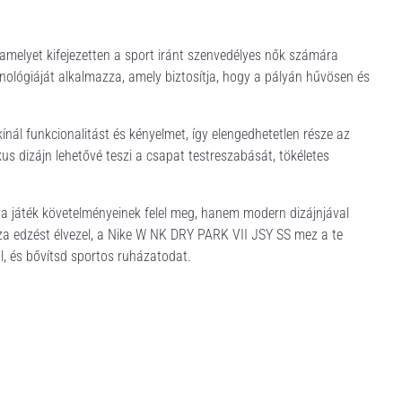
melyet kifejezetten a sport iránt szenvedélyes nők számára
hnológiáját alkalmazza, amely biztosítja, hogy a pályán hűvösen és
nál funkcionalitást és kényelmet, így elengedhetetlen része az
ikus dizájn lehetővé teszi a csapat testreszabását, tökéletes
 a játék követelményeinek felel meg, hanem modern dizájnjával
aza edzést élvezel, a Nike W NK DRY PARK VII JSY SS mez a te
, és bővítsd sportos ruházatodat.