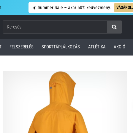
n
☀️ Summer Sale – akár 60% kedvezmény.
VÁSÁROL
Keresés
T
FELSZERELÉS
SPORTTÁPLÁLKOZÁS
ATLÉTIKA
AKCIÓ