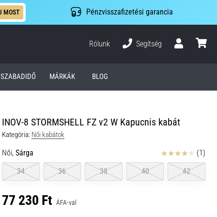
Pénzvisszafizetési garancia
J MOST
Rólunk
Segítség
Felhasználó
kosár
SZABADIDŐ
MÁRKÁK
BLOG
INOV-8 STORMSHELL FZ v2 W Kapucnis kabát
Kategória:
Női kabátok
Értékelés
Női,
Sárga
(1)
34
36
38
40
42
77 230 Ft
ÁFA-val