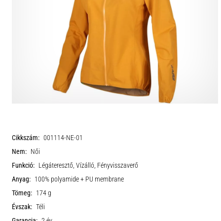
Cikkszám:
001114-NE-01
Nem:
Női
Funkció:
Légáteresztő, Vízálló, Fényvisszaverő
Anyag:
100% polyamide + PU membrane
Tömeg:
174 g
Évszak:
Téli
Garancia:
2 év