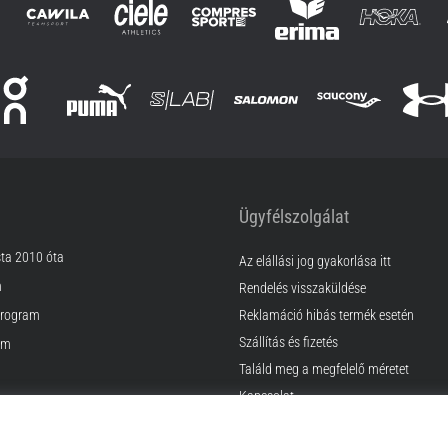
Ügyfélszolgálat
sta 2010 óta
Az elállási jog gyakorlása itt
m
Rendelés visszaküldése
rogram
Reklamáció hibás termék esetén
Szállítás és fizetés
am
Találd meg a megfelelő méretet
Kapcsolat
k
GyIK
ződési Feltételek