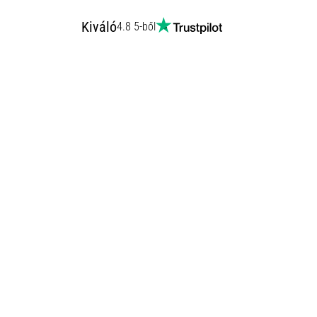
Kiváló
4.8 5-ből