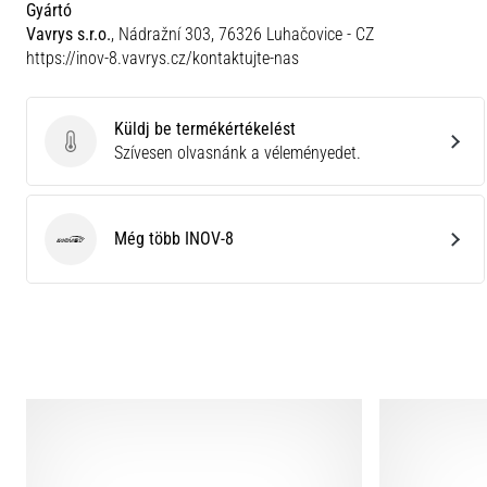
Gyártó
Vavrys s.r.o.
, Nádražní 303, 76326 Luhačovice - CZ
https://inov-8.vavrys.cz/kontaktujte-nas
Küldj be termékértékelést
Küldj be termékértékelést
Szívesen olvasnánk a véleményedet.
Még több INOV-8
INOV-8