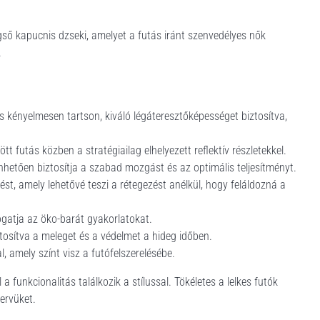
gső kapucnis dzseki, amelyet a futás iránt szenvedélyes nők
.
 kényelmesen tartson, kiváló légáteresztőképességet biztosítva,
t futás közben a stratégiailag elhelyezett reflektív részletekkel.
hetően biztosítja a szabad mozgást és az optimális teljesítményt.
ést, amely lehetővé teszi a rétegezést anélkül, hogy feláldozná a
ogatja az öko-barát gyakorlatokat.
iztosítva a meleget és a védelmet a hideg időben.
l, amely színt visz a futófelszerelésébe.
funkcionalitás találkozik a stílussal. Tökéletes a lelkes futók
ervüket.