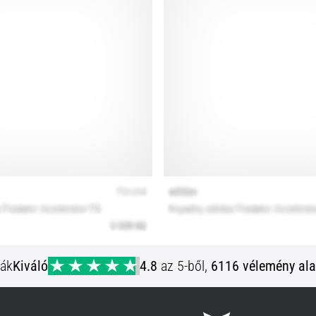
ják
Kiváló
4.8
az 5-ből,
6116 vélemény ala