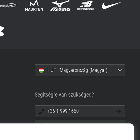
HUF - Magyarország (Magyar)
Segítségre van szükséged?
+36-1-999-1660
info@top4running.hu