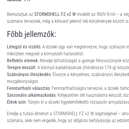
Bemutatjuk az
STORMSHELL FZ v2 W
modellt az INOV-8-tól – a vé
számára terveztek, még a kihívást jelentő téli körülmények között is
Főbb jellemzők:
Lélegző és vízálló
: A dzseki úgy van megtervezve, hogy szárazon és
miközben megvéd a környezeti hatásoktól.
Reflektív elemek
: Növelje láthatóságát a gyenge fényviszonyok közöt
Terepre készült
: A könnyű kialakításának (mindössze 174 g) köszön
Szabványos illeszkedés
: Élvezze a kényelmes, szabványos illeszked
mozgékonyságot.
Fenntartható választás
: Fenntarthatóságra tervezve, a dzseki tám
Szezonális alkalmazkodás
: Kifejezetten téli használatra készült, b
Élénk szín
: Tűnjön ki a dzseki figyelemfelkeltő rózsaszín árnyalatáva
Emelje a futási élményt a STORMSHELL FZ v2 W segítségével – ahol a 
számára, akik nem engedik, hogy az időjárás befolyásolja az edzést