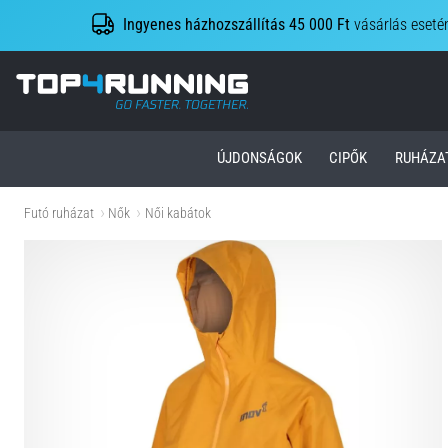
Ingyenes házhozszállítás 45 000 Ft
vásárlás eseté
Top4Running.hu
ÚJDONSÁGOK
CIPŐK
RUHÁZA
Futó ruházat
Nők
Női kabátok