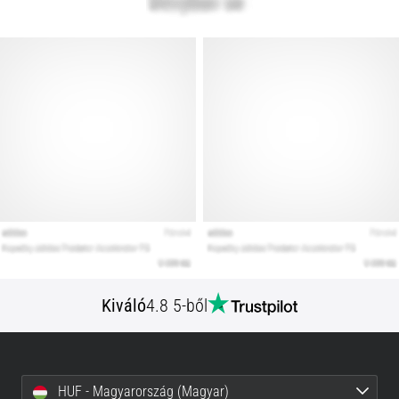
Kiváló
4.8 5-ből
HUF - Magyarország (Magyar)