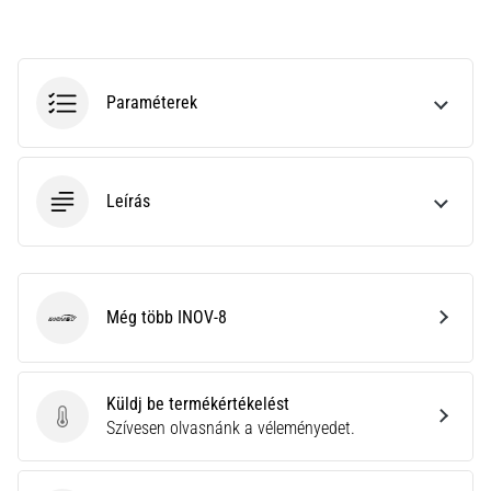
hajtható…
2026.08.06.
•
Paraméterek
11 perces olvasási idő
Futótérd:
Okok,
Leírás
kezelés
és
megelőzés
A
futótérd,
Még több INOV-8
INOV-8
más
néven
iliotibiális
Küldj be termékértékelést
szalag
Küldj be termékértékelést
Szívesen olvasnánk a véleményedet.
szindróma
(ITBS),
egy