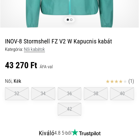
és
hogyan
kell
végrehajtani
őket?
INOV-8 Stormshell FZ V2 W Kapucnis kabát
A
Kategória:
Női kabátok
gyakorlatban
az
43 270 Ft
ingafutás
ÁFA-val
a
sebességet,
Értékelés
Női,
Kék
(1)
a
mozgékonyságot
32
34
36
38
40
és
az
42
irányváltási
képességet
teszteli.
Kiváló
4.8 5-ből
Hogyan