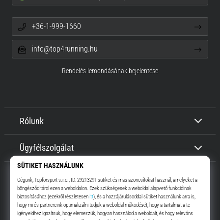
+36-1-999-1660
info@top4running.hu
Rendelés lemondásának bejelentése
Rólunk
Ügyfélszolgálat
Top4Running.hu
Már több, mint 16 éve motiválunk, hogy menj, és fuss. Gyorsabban.