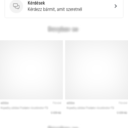
Kérdések
rendkívül
Kérdések
Kérdezz bármit, amit szeretnél
gyakori
egészségügyi
probléma,
amellyel
a…
Minden cikk
megjelenítése