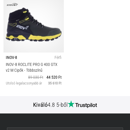
INOV-8
Férfi
INOV-8 ROCLITE PRO G 400 GTX
v2 M Cipők
- Többszínű
89 030 Ft
44 520 Ft
Utolsó legalacsonyabb ár
35 610 Ft
Kiváló
4.8 5-ből