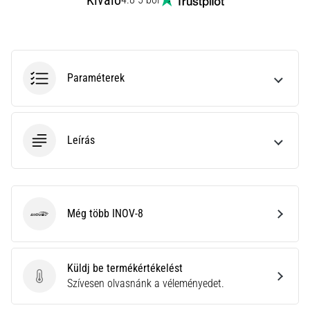
Kiváló
rendkívül
gyakori
egészségügyi
probléma,
amellyel
Paraméterek
a…
Minden cikk
Leírás
megjelenítése
Még több INOV-8
INOV-8
Küldj be termékértékelést
Küldj be termékértékelést
Szívesen olvasnánk a véleményedet.