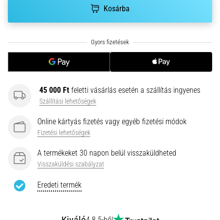
hajtható…
Kosárba
2026.08.06.
•
11 perces olvasási idő
Futótérd:
Okok,
45 000 Ft
feletti vásárlás esetén a szállítás ingyenes
kezelés
Szállítási lehetőségek
és
megelőzés
Online kártyás fizetés vagy egyéb fizetési módok
A
Fizetési lehetőségek
futótérd,
más
A termékeket 30 napon belül visszaküldheted
néven
Visszaküldési szabályzat
iliotibiális
szalag
Eredeti termék
szindróma
(ITBS),
egy
4.8 5-ből