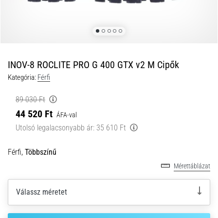
és
hogyan
kell
végrehajtani
őket?
INOV-8 ROCLITE PRO G 400 GTX v2 M Cipők
A
Kategória:
Férfi
gyakorlatban
az
89 030 Ft
ingafutás
44 520 Ft
a
ÁFA-val
sebességet,
Utolsó legalacsonyabb ár:
35 610 Ft
a
mozgékonyságot
Férfi,
Többszínű
és
az
Mérettáblázat
irányváltási
képességet
Válassz méretet
teszteli.
Hogyan