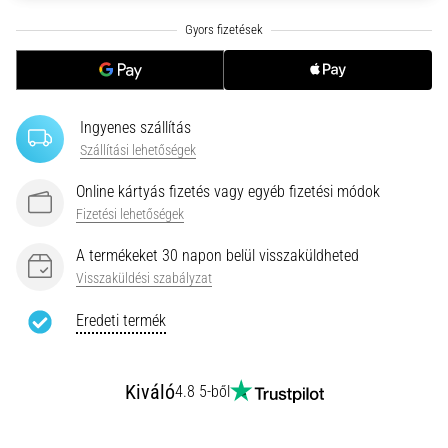
hajtható…
2026.08.06.
•
11 perces olvasási idő
Ingyenes szállítás
Futótérd:
Szállítási lehetőségek
Okok,
kezelés
Online kártyás fizetés vagy egyéb fizetési módok
és
Fizetési lehetőségek
megelőzés
A termékeket 30 napon belül visszaküldheted
A
Visszaküldési szabályzat
futótérd,
más
Eredeti termék
néven
iliotibiális
szalag
Kiváló
4.8 5-ből
szindróma
(ITBS),
egy