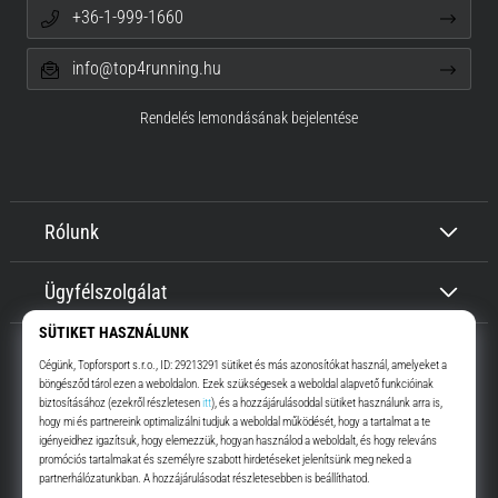
+36-1-999-1660
info@top4running.hu
Rendelés lemondásának bejelentése
Rólunk
Ügyfélszolgálat
Top4Running.hu
Már több, mint 16 éve motiválunk, hogy menj, és fuss. Gyorsabban.
Velünk. Mindennap.