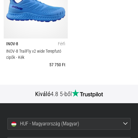
INOV-8
Férfi
INOV-8 TrailFly v2 wide Terepfutó
cipők
- Kék
57 750 Ft
Kiváló
4.8 5-ből
HUF - Magyarország (Magyar)