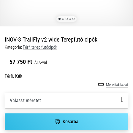
és
hogyan
kell
végrehajtani
őket?
INOV-8 TrailFly v2 wide Terepfutó cipők
A
Kategória:
Férfi terep futócipők
gyakorlatban
az
57 750 Ft
ingafutás
ÁFA-val
a
sebességet,
Férfi,
Kék
a
Mérettáblázat
mozgékonyságot
és
Válassz méretet
az
irányváltási
képességet
teszteli.
Kosárba
Hogyan