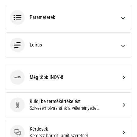
rendkívül
gyakori
Paraméterek
egészségügyi
probléma,
amellyel
a…
Leírás
Minden cikk
megjelenítése
Még több INOV-8
INOV-8
Küldj be termékértékelést
Küldj be termékértékelést
Szívesen olvasnánk a véleményedet.
Kérdések
Kérdések
Kérdezz bármit, amit szeretnél