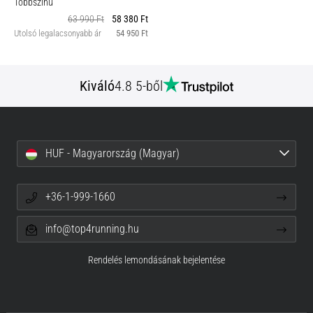
Többszínű
63 990 Ft
58 380 Ft
Utolsó legalacsonyabb ár
54 950 Ft
Kiváló
4.8 5-ből
HUF - Magyarország (Magyar)
+36-1-999-1660
info@top4running.hu
Rendelés lemondásának bejelentése