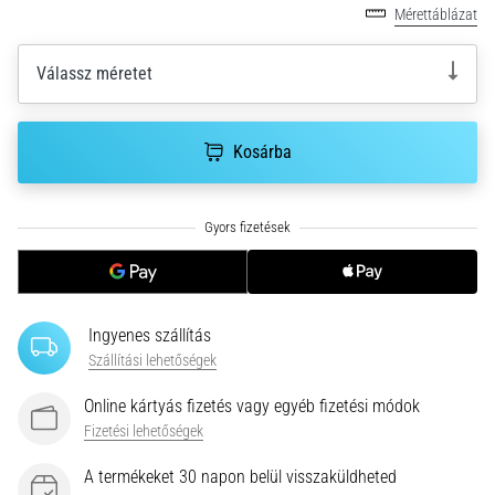
futás
Mérettáblázat
közben
és
Válassz méretet
után
jelentkező
térdfájdalom
Kosárba
leggyakoribb
okai
A
térdfájdalom
életében
legalább
egyszer
Ingyenes szállítás
minden
Szállítási lehetőségek
futót
elér,
Online kártyás fizetés vagy egyéb fizetési módok
legyen
Fizetési lehetőségek
szó
A termékeket 30 napon belül visszaküldheted
amatőrről