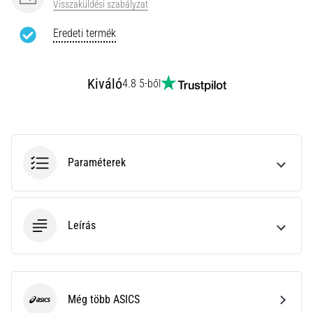
vagy
Visszaküldési szabályzat
profiról.
Eredeti termék
Mik
a
fájdalom…
Kiváló
4.8 5-ből
Minden cikk
megjelenítése
Paraméterek
Leírás
Még több ASICS
ASICS