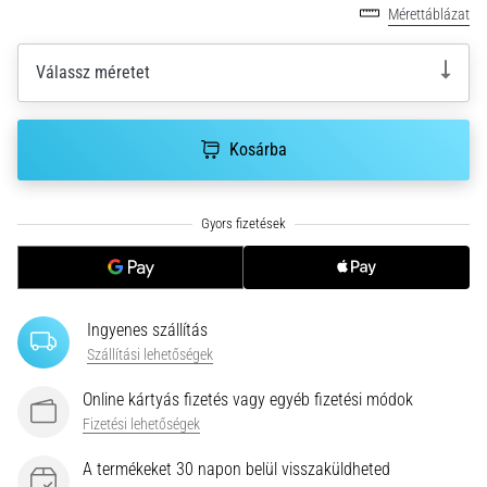
•
Mérettáblázat
10 perces olvasási idő
Plantar
Válassz méretet
Fasciitis:
Tünetek,
okok
Kosárba
és
a
leghatékonyabb
kezelések
Éles
sarokfájdalmat
tapasztalsz
Ingyenes szállítás
futás
Szállítási lehetőségek
közben
vagy
Online kártyás fizetés vagy egyéb fizetési módok
után?
Fizetési lehetőségek
Az
egyik
A termékeket 30 napon belül visszaküldheted