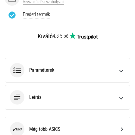
leggyakoribb
Visszaküldési szabályzat
kiváltó
Eredeti termék
ok
a
talpi
bőnye
Kiváló
4.8 5-ből
gyulladása
…
Minden cikk
Paraméterek
megjelenítése
Leírás
Még több ASICS
ASICS