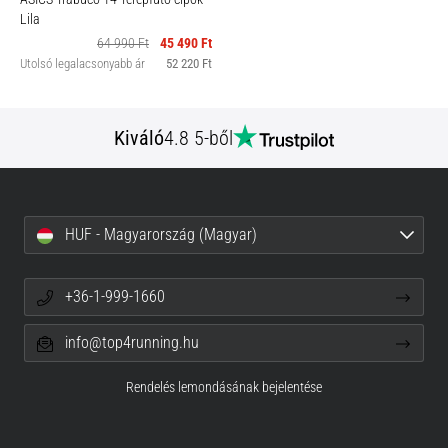
Lila
64 990 Ft
45 490 Ft
Utolsó legalacsonyabb ár
52 220 Ft
Kiváló
4.8 5-ből
HUF - Magyarország (Magyar)
+36-1-999-1660
info@top4running.hu
Rendelés lemondásának bejelentése