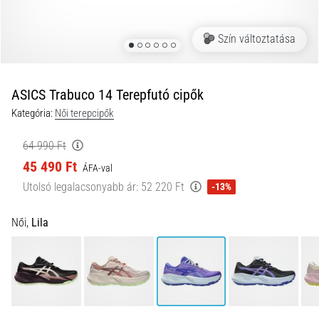
okai
A
Szín változtatása
térdfájdalom
életében
legalább
egyszer
ASICS Trabuco 14 Terepfutó cipők
minden
Kategória:
Női terepcipők
futót
elér,
64 990 Ft
legyen
45 490 Ft
ÁFA-val
szó
amatőrről
Utolsó legalacsonyabb ár:
52 220 Ft
-13%
vagy
profiról.
Női,
Lila
Mik
a
fájdalom…
2026.08.05.