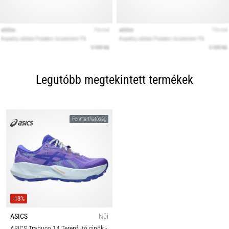
Legutóbb megtekintett termékek
Fenntarthatóság
-13%
ASICS
Női
ASICS Trabuco 14 Terepfutó cipők
-