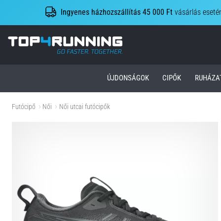
Ingyenes házhozszállítás 45 000 Ft
vásárlás eseté
Top4Running.hu
ÚJDONSÁGOK
CIPŐK
RUHÁZA
Futócipő
Női
Női utcai futócipők