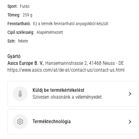
Sport:
Futás
Tömeg:
259 g
Fenntartható:
Ez a termék fenntartható anyagokból készült
Cipő szélesség:
Alapértelmezett
Szín:
fekete
Gyártó
Asics Europe B. V.
, Hansemannstrasse 2, 41468 Neuss - DE
https://www.asics.com/at/de-at/contact-us/contact-us.html
Küldj be termékértékelést
Küldj be termékértékelést
Szívesen olvasnánk a véleményedet.
Terméktechnológia
Terméktechnológia