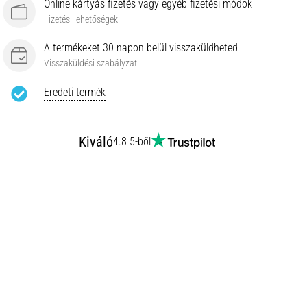
Online kártyás fizetés vagy egyéb fizetési módok
Fizetési lehetőségek
A termékeket 30 napon belül visszaküldheted
Visszaküldési szabályzat
Eredeti termék
Kiváló
4.8 5-ből