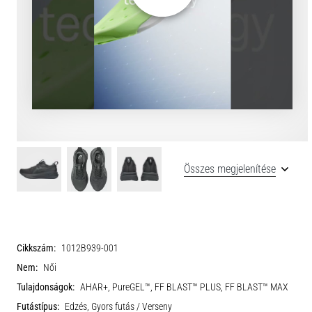
Összes megjelenítése
Cikkszám:
1012B939-001
Nem:
Női
Tulajdonságok:
AHAR+, PureGEL™, FF BLAST™ PLUS, FF BLAST™ MAX
Futástípus:
Edzés, Gyors futás / Verseny