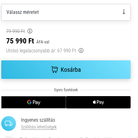
Válassz méretet
79 990 Ft
75 990 Ft
ÁFA-val
Utolsó legalacsonyabb ár:
67 990 Ft
Kosárba
Ingyenes szállítás
Szállítási lehetőségek