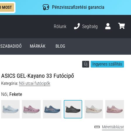
Pénzvisszafizetési garancia
J MOST
Rólunk
Segítség
Felhasználó
kosár
SZABADIDŐ
MÁRKÁK
BLOG
Új
Ingyenes szállítás
ASICS GEL-Kayano 33 Futócipő
Kategória:
Női utcai futócipők
Női,
Fekete
Mérettáblázat