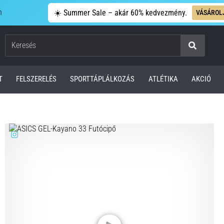
n
☀️ Summer Sale – akár 60% kedvezmény.
VÁSÁROL
Keresés
T
FELSZERELÉS
SPORTTÁPLÁLKOZÁS
ATLÉTIKA
AKCIÓ