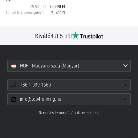
79 990 Ft
75 990 Ft
Utolsó legalacsonyabb ár
71 430 Ft
Kiváló
4.8 5-ből
HUF - Magyarország (Magyar)
+36-1-999-1660
info@top4running.hu
Rendelés lemondásának bejelentése