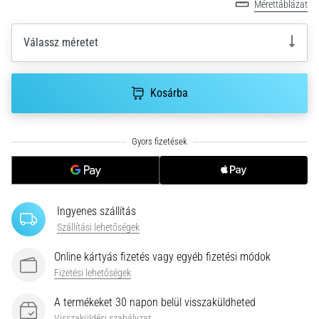
hajtható…
Mérettáblázat
Válassz méretet
2026.08.06.
•
11 perces olvasási idő
Kosárba
Futótérd:
Okok,
kezelés
és
megelőzés
A
futótérd,
Ingyenes szállítás
más
Szállítási lehetőségek
néven
iliotibiális
Online kártyás fizetés vagy egyéb fizetési módok
szalag
Fizetési lehetőségek
szindróma
(ITBS),
A termékeket 30 napon belül visszaküldheted
egy
Visszaküldési szabályzat