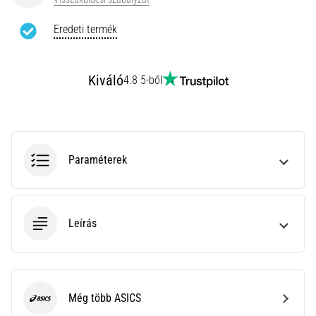
rendkívül
gyakori
Eredeti termék
egészségügyi
probléma,
amellyel
Kiváló
4.8 5-ből
a…
Minden cikk
megjelenítése
Paraméterek
Leírás
Még több ASICS
ASICS