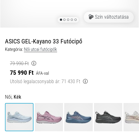
és
hogyan
Szín változtatása
kell
végrehajtani
őket?
ASICS GEL-Kayano 33 Futócipő
A
Kategória:
Női utcai futócipők
gyakorlatban
az
79 990 Ft
ingafutás
75 990 Ft
a
ÁFA-val
sebességet,
Utolsó legalacsonyabb ár:
71 430 Ft
a
mozgékonyságot
Női,
Kék
és
az
irányváltási
képességet
teszteli.
Hogyan