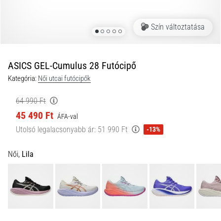
okai
A
Szín változtatása
térdfájdalom
életében
legalább
egyszer
ASICS GEL-Cumulus 28 Futócipő
minden
Kategória:
Női utcai futócipők
futót
elér,
64 990 Ft
legyen
45 490 Ft
ÁFA-val
szó
amatőrről
Utolsó legalacsonyabb ár:
51 990 Ft
-13%
vagy
profiról.
Női,
Lila
Mik
a
fájdalom…
2026.08.05.