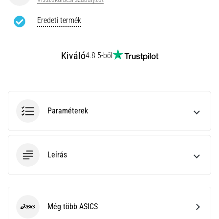
leggyakoribb
kiváltó
Eredeti termék
ok
a
talpi
Kiváló
4.8 5-ből
bőnye
gyulladása
…
Paraméterek
Minden cikk
megjelenítése
Leírás
Még több ASICS
ASICS