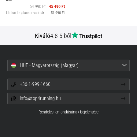
64 990 Ft
45 490 Ft
Utolsó legalacsonyabb ár
51 990 Ft
Kiváló
4.8 5-ből
HUF - Magyarország (Magyar)
+36-1-999-1660
info@top4running.hu
Rendelés lemondásának bejelentése