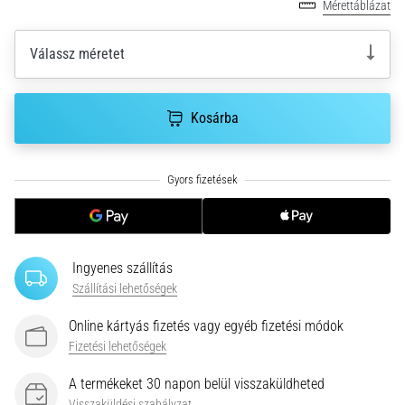
•
Mérettáblázat
10 perces olvasási idő
Plantar
Válassz méretet
Fasciitis:
Tünetek,
okok
Kosárba
és
a
leghatékonyabb
kezelések
Éles
sarokfájdalmat
Ingyenes szállítás
tapasztalsz
futás
Szállítási lehetőségek
közben
Online kártyás fizetés vagy egyéb fizetési módok
vagy
Fizetési lehetőségek
után?
Az
A termékeket 30 napon belül visszaküldheted
egyik
Visszaküldési szabályzat