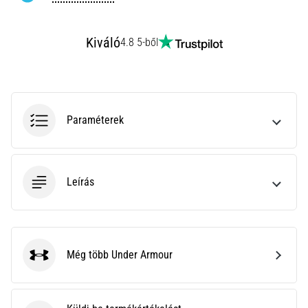
rendkívül
gyakori
egészségügyi
Kiváló
4.8 5-ből
probléma,
amellyel
a…
Paraméterek
Minden cikk
megjelenítése
Leírás
Még több Under Armour
Under Armour