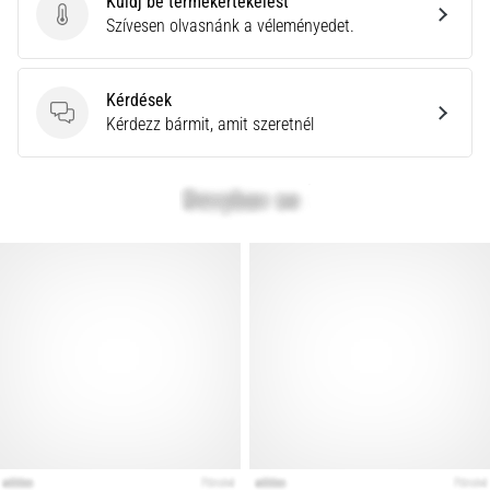
Küldj be termékértékelést
Küldj be termékértékelést
Szívesen olvasnánk a véleményedet.
Kérdések
Kérdések
Kérdezz bármit, amit szeretnél