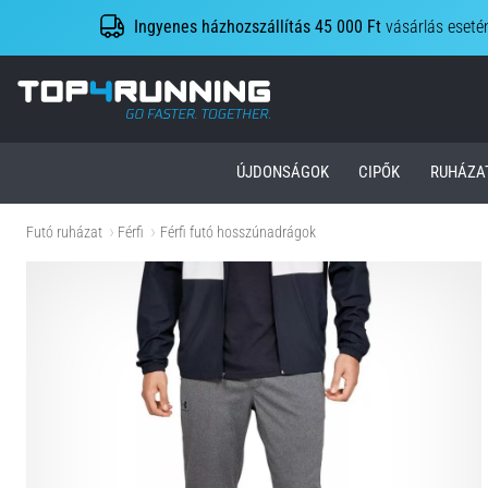
Ingyenes házhozszállítás 45 000 Ft
vásárlás eseté
Top4Running.hu
ÚJDONSÁGOK
CIPŐK
RUHÁZA
Futó ruházat
Férfi
Férfi futó hosszúnadrágok