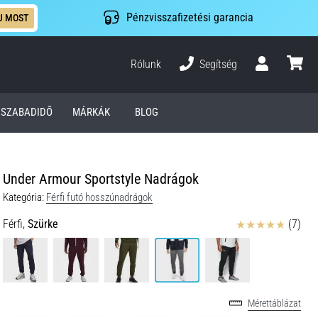
Pénzvisszafizetési garancia
J MOST
Rólunk
Segítség
Felhasználó
kosár
SZABADIDŐ
MÁRKÁK
BLOG
Under Armour Sportstyle Nadrágok
Kategória:
Férfi futó hosszúnadrágok
Értékelés
Férfi,
Szürke
(7)
Mérettáblázat