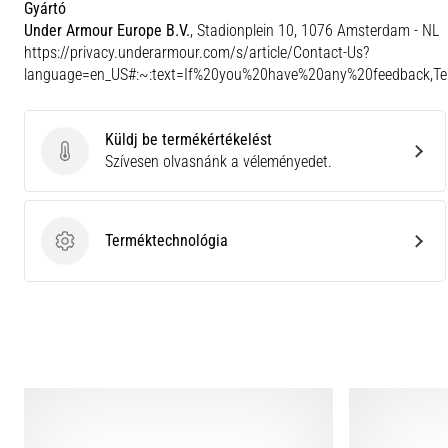
Gyártó
Under Armour Europe B.V.
, Stadionplein 10, 1076 Amsterdam - NL
https://privacy.underarmour.com/s/article/Contact-Us?
language=en_US#:~:text=If%20you%20have%20any%20feedback,
Küldj be termékértékelést
Küldj be termékértékelést
Szívesen olvasnánk a véleményedet.
Terméktechnológia
Terméktechnológia