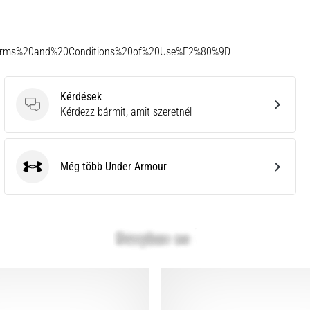
Terms%20and%20Conditions%20of%20Use%E2%80%9D
Kérdések
Kérdések
Kérdezz bármit, amit szeretnél
Még több Under Armour
Under Armour