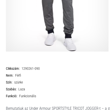
Cikkszám:
1290261-090
Nem:
Férfi
Szín:
szürke
Szabás:
Laza
Funkció:
Funkcionális
Bemutatjuk az Under Armour SPORTSTYLE TRICOT JOGGER-t – a stílus