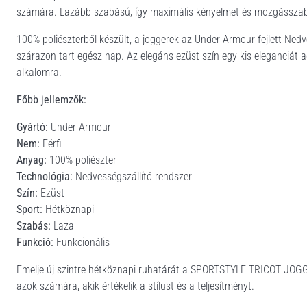
számára. Lazább szabású, így maximális kényelmet és mozgásszabads
100% poliészterből készült, a joggerek az Under Armour fejlett Ned
szárazon tart egész nap. Az elegáns ezüst szín egy kis eleganciát a
alkalomra.
Főbb jellemzők:
Gyártó:
Under Armour
Nem:
Férfi
Anyag:
100% poliészter
Technológia:
Nedvességszállító rendszer
Szín:
Ezüst
Sport:
Hétköznapi
Szabás:
Laza
Funkció:
Funkcionális
Emelje új szintre hétköznapi ruhatárát a SPORTSTYLE TRICOT JOGGER-
azok számára, akik értékelik a stílust és a teljesítményt.