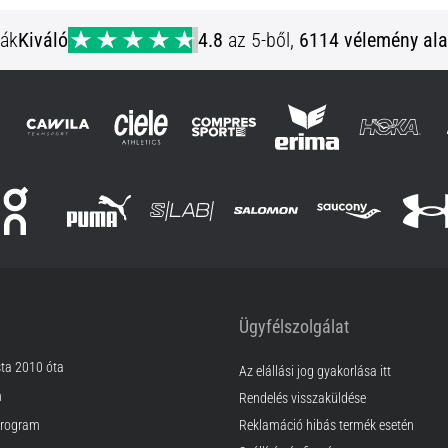
S M L XL XXL
ják
Kiváló
4.8
az 5-ből,
6114 vélemény ala
Ügyfélszolgálat
sta 2010 óta
Az elállási jog gyakorlása itt
m
Rendelés visszaküldése
rogram
Reklamáció hibás termék esetén