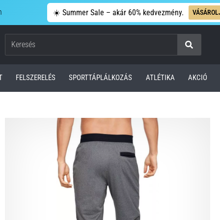
n
☀️ Summer Sale – akár 60% kedvezmény.
VÁSÁROL
Keresés
T
FELSZERELÉS
SPORTTÁPLÁLKOZÁS
ATLÉTIKA
AKCIÓ