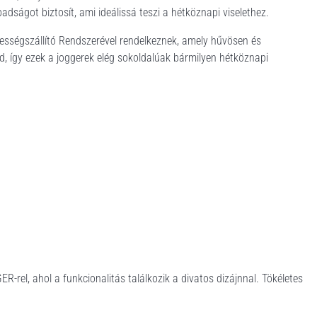
ágot biztosít, ami ideálissá teszi a hétköznapi viselethez.
vességszállító Rendszerével rendelkeznek, amely hűvösen és
d, így ezek a joggerek elég sokoldalúak bármilyen hétköznapi
rel, ahol a funkcionalitás találkozik a divatos dizájnnal. Tökéletes