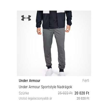
Under Armour
Férfi
Under Armour Sportstyle Nadrágok
Szürke
25 022 Ft
20 020 Ft
Utolsó legalacsonyabb ár
20 020 Ft