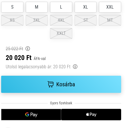
S
M
L
XL
XXL
XS
3XL
4XL
ST
MT
XXLT
25 022 Ft
20 020 Ft
ÁFA-val
Utolsó legalacsonyabb ár:
20 020 Ft
Kosárba