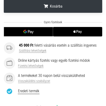
gyulladása
Kosárba
…
.
.
.
2026.08.05.
•
14 perces olvasási idő
Szénhidrát-
45 000 Ft
feletti vásárlás esetén a szállítás ingyenes
szuperkompenzáció:
Szállítási lehetőségek
Hogyan
befolyásolja
Online kártyás fizetés vagy egyéb fizetési módok
a
Fizetési lehetőségek
futóteljesítményt?
A termékeket 30 napon belül visszaküldheted
Azt
Visszaküldési szabályzat
mondják,
a
Eredeti termék
szénhidrát-
szuperkompenzáció
javítja