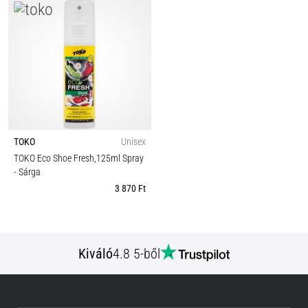
TOKO
Unisex
TOKO Eco Shoe Fresh,125ml Spray
- Sárga
3 870 Ft
Kiváló
4.8 5-ből