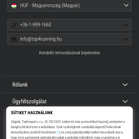
HUF - Magyarország (Magyar)
+36-1-999-1660
info@top4running.hu
Rendelés lemondásának bejelentése
Rólunk
Ügyfélszolgálat