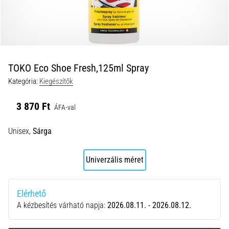
okok
és
a
leghatékonyabb
kezelések
TOKO Eco Shoe Fresh,125ml Spray
Éles
Kategória:
Kiegészítők
sarokfájdalmat
tapasztalsz
futás
3 870 Ft
ÁFA-val
közben
vagy
Unisex,
Sárga
után?
Az
Univerzális méret
egyik
leggyakoribb
kiváltó
Elérhető
ok
A kézbesítés várható napja:
2026.08.11. - 2026.08.12.
a
talpi
bőnye