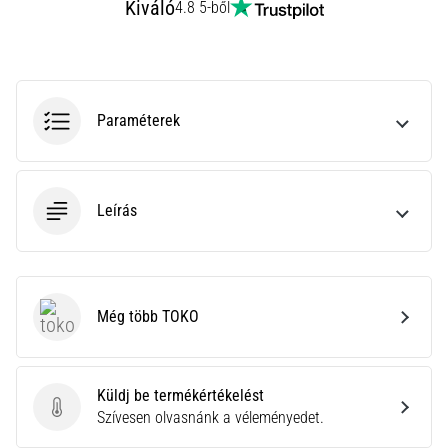
Kiváló
4.8 5-ből
az
állóképességi
teljesítményt.
Vajon
tényleg
igaz?
Paraméterek
Tudd
meg,
miből…
Leírás
Minden cikk
megjelenítése
Még több TOKO
TOKO
Küldj be termékértékelést
Küldj be termékértékelést
Szívesen olvasnánk a véleményedet.