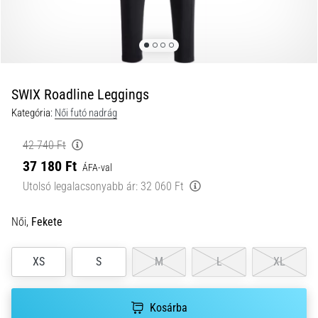
és
hogyan
kell
végrehajtani
őket?
SWIX Roadline Leggings
A
Kategória:
Női futó nadrág
gyakorlatban
az
42 740 Ft
ingafutás
37 180 Ft
a
ÁFA-val
sebességet,
Utolsó legalacsonyabb ár:
32 060 Ft
a
mozgékonyságot
Női,
Fekete
és
az
irányváltási
XS
S
M
L
XL
képességet
teszteli.
Hogyan
Kosárba