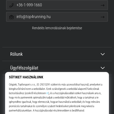
+36-1-999-1660
info@top4running.hu
Rendelés lemondásának bejelentése
Rólunk
Ügyfélszolgálat
Top4Running.hu
Már több, mint 16 éve motiválunk, hogy menj, és fuss. Gyorsabban.
Velünk. Mindennap.