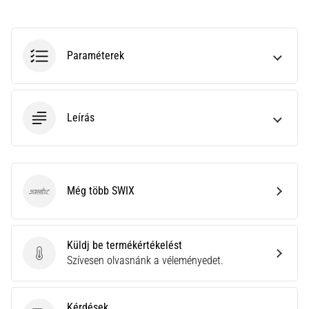
rendkívül
gyakori
egészségügyi
probléma,
Paraméterek
amellyel
a…
Leírás
Minden cikk
megjelenítése
Még több SWIX
SWIX
Küldj be termékértékelést
Küldj be termékértékelést
Szívesen olvasnánk a véleményedet.
Kérdések