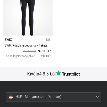
SWIX
Női
SWIX Roadline Leggings
- Fekete
42 740 Ft
37 180 Ft
Utolsó legalacsonyabb ár
32 060 Ft
Kiváló
4.8 5-ből
HUF - Magyarország (Magyar)