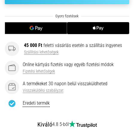
hajtható…
2026.08.06.
•
11 perces olvasási idő
Futótérd:
45 000 Ft
feletti vásárlás esetén a szállítás ingyenes
Okok,
Szállítási lehetőségek
kezelés
és
Online kártyás fizetés vagy egyéb fizetési módok
megelőzés
Fizetési lehetőségek
A
A termékeket 30 napon belül visszaküldheted
futótérd,
Visszaküldési szabályzat
más
néven
Eredeti termék
iliotibiális
szalag
szindróma
Kiváló
4.8 5-ből
(ITBS),
egy