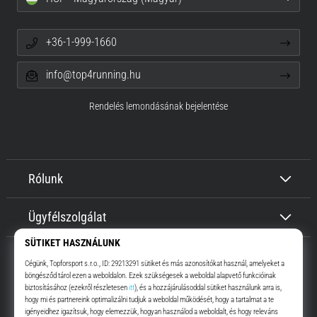
+36-1-999-1660
info@top4running.hu
Rendelés lemondásának bejelentése
Rólunk
Ügyfélszolgálat
Top4Running.hu