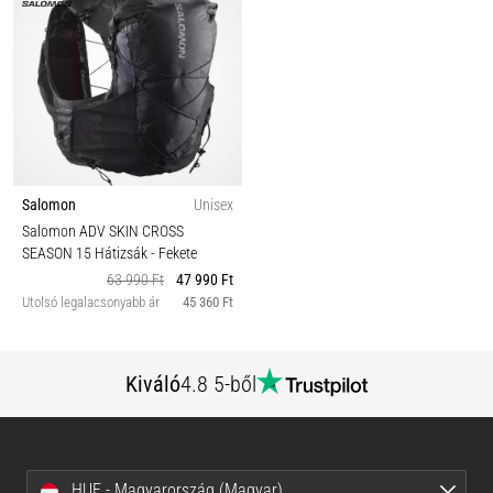
Salomon
Unisex
Salomon ADV SKIN CROSS
SEASON 15 Hátizsák
- Fekete
63 990 Ft
47 990 Ft
Utolsó legalacsonyabb ár
45 360 Ft
Kiváló
4.8 5-ből
HUF - Magyarország (Magyar)