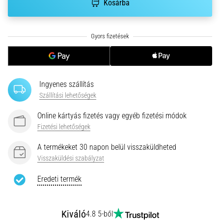
•
Kosárba
10 perces olvasási idő
Plantar
Fasciitis:
Tünetek,
okok
és
Ingyenes szállítás
a
Szállítási lehetőségek
leghatékonyabb
kezelések
Online kártyás fizetés vagy egyéb fizetési módok
Éles
Fizetési lehetőségek
sarokfájdalmat
tapasztalsz
A termékeket 30 napon belül visszaküldheted
futás
Visszaküldési szabályzat
közben
Eredeti termék
vagy
után?
Az
egyik
Kiváló
4.8 5-ből