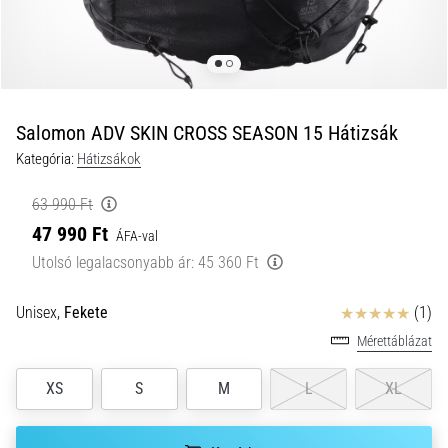
okai
A
térdfájdalom
életében
legalább
egyszer
Salomon ADV SKIN CROSS SEASON 15 Hátizsák
minden
Kategória:
Hátizsákok
futót
elér,
63 990 Ft
legyen
47 990 Ft
ÁFA-val
szó
amatőrről
Utolsó legalacsonyabb ár:
45 360 Ft
vagy
profiról.
Értékelés
Unisex,
Fekete
(1)
Mik
Mérettáblázat
a
fájdalom…
XS
S
M
L
XL
2026.08.05.