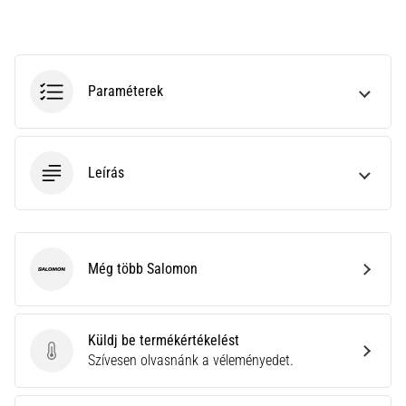
leggyakoribb
kiváltó
ok
a
talpi
Paraméterek
bőnye
gyulladása
…
Leírás
Minden cikk
megjelenítése
Még több Salomon
Salomon
Küldj be termékértékelést
Küldj be termékértékelést
Szívesen olvasnánk a véleményedet.