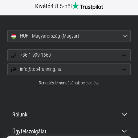
Kiváló
4.8 5-ből
HUF - Magyarország (Magyar)
+36-1-999-1660
info@top4running.hu
Rendelés lemondásának bejelentése
Rólunk
Ügyfélszolgálat