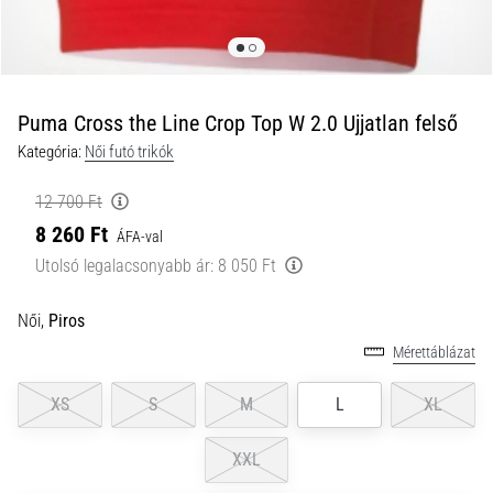
és
hogyan
kell
végrehajtani
Puma Cross the Line Crop Top W 2.0 Ujjatlan felső
őket?
Kategória:
Női futó trikók
A
gyakorlatban
12 700 Ft
az
ingafutás
8 260 Ft
ÁFA-val
a
Utolsó legalacsonyabb ár:
8 050 Ft
sebességet,
a
Női,
Piros
mozgékonyságot
és
Mérettáblázat
az
irányváltási
XS
S
M
L
XL
képességet
teszteli.
XXL
Hogyan