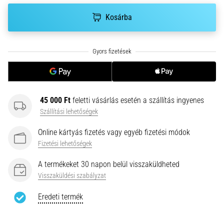
hajtható…
Kosárba
2026.08.06.
•
11 perces olvasási idő
Futótérd:
Okok,
kezelés
45 000 Ft
feletti vásárlás esetén a szállítás ingyenes
és
Szállítási lehetőségek
megelőzés
A
Online kártyás fizetés vagy egyéb fizetési módok
futótérd,
Fizetési lehetőségek
más
A termékeket 30 napon belül visszaküldheted
néven
iliotibiális
Visszaküldési szabályzat
szalag
Eredeti termék
szindróma
(ITBS),
egy