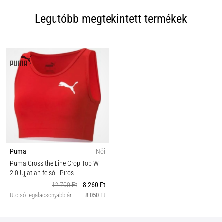
Legutóbb megtekintett termékek
Puma
Női
Puma Cross the Line Crop Top W
2.0 Ujjatlan felső
- Piros
12 700 Ft
8 260 Ft
Utolsó legalacsonyabb ár
8 050 Ft