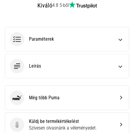
rendkívül
Kiváló
4.8 5-ből
gyakori
egészségügyi
probléma,
amellyel
a…
Paraméterek
Minden cikk
megjelenítése
Leírás
Még több Puma
Puma
Küldj be termékértékelést
Küldj be termékértékelést
Szívesen olvasnánk a véleményedet.