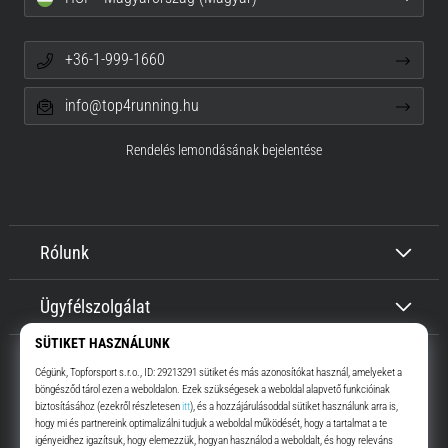
+36-1-999-1660
info@top4running.hu
Rendelés lemondásának bejelentése
Rólunk
Ügyfélszolgálat
Top4Running.hu