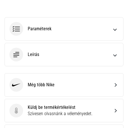
leggyakoribb
kiváltó
ok
a
talpi
Paraméterek
bőnye
gyulladása
…
Leírás
Minden cikk
megjelenítése
Még több Nike
Nike
Küldj be termékértékelést
Küldj be termékértékelést
Szívesen olvasnánk a véleményedet.