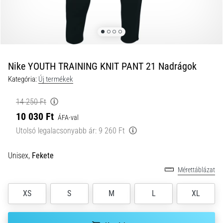
okai
A
térdfájdalom
életében
legalább
egyszer
Nike YOUTH TRAINING KNIT PANT 21 Nadrágok
minden
Kategória:
Új termékek
futót
elér,
14 250 Ft
legyen
10 030 Ft
ÁFA-val
szó
amatőrről
Utolsó legalacsonyabb ár:
9 260 Ft
vagy
profiról.
Unisex,
Fekete
Mik
Mérettáblázat
a
fájdalom…
XS
S
M
L
XL
2026.08.05.