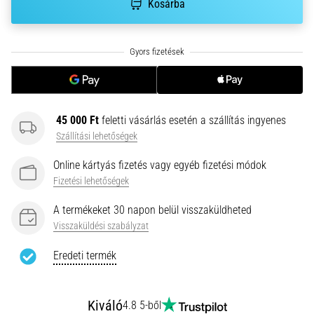
•
Kosárba
10 perces olvasási idő
Plantar
Fasciitis:
Tünetek,
okok
és
45 000 Ft
feletti vásárlás esetén a szállítás ingyenes
a
Szállítási lehetőségek
leghatékonyabb
kezelések
Online kártyás fizetés vagy egyéb fizetési módok
Éles
Fizetési lehetőségek
sarokfájdalmat
tapasztalsz
A termékeket 30 napon belül visszaküldheted
futás
Visszaküldési szabályzat
közben
Eredeti termék
vagy
után?
Az
egyik
Kiváló
4.8 5-ből