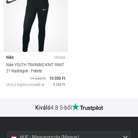
Nike
Unisex
Nike YOUTH TRAINING KNIT PANT
21 Nadrágok
- Fekete
14 250 Ft
10 030 Ft
Utolsó legalacsonyabb ár
9 260 Ft
Kiváló
4.8 5-ből
HUF - Magyarország (Magyar)