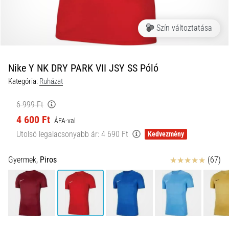
és
hogyan
Szín változtatása
kell
végrehajtani
őket?
Nike Y NK DRY PARK VII JSY SS Póló
A
Kategória:
Ruházat
gyakorlatban
az
6 999 Ft
ingafutás
4 600 Ft
a
ÁFA-val
sebességet,
Utolsó legalacsonyabb ár:
4 690 Ft
Kedvezmény
a
mozgékonyságot
Értékelés
Gyermek,
Piros
(67)
és
az
irányváltási
képességet
teszteli.
Hogyan