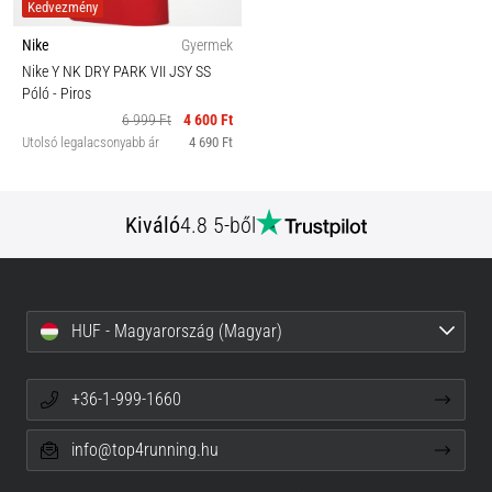
Kedvezmény
Nike
Gyermek
Nike Y NK DRY PARK VII JSY SS
Póló
- Piros
6 999 Ft
4 600 Ft
Utolsó legalacsonyabb ár
4 690 Ft
Kiváló
4.8 5-ből
HUF - Magyarország (Magyar)
+36-1-999-1660
info@top4running.hu