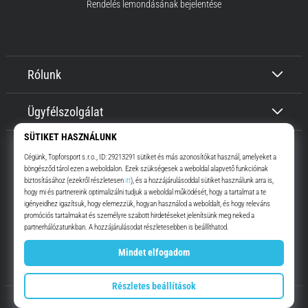
Rendelés lemondásának bejelentése
Rólunk
Ügyfélszolgálat
Top4Running.hu
Már több, mint 16 éve motiválunk, hogy menj, és fuss. Gyorsabban.
Velünk. Mindennap.
Instagram
YouTube
© 2010 – 2026
Top4Running.hu