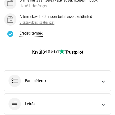
Online kártyás fizetés vagy egyéb fizetési módok
rendkívül
Fizetési lehetőségek
gyakori
egészségügyi
A termékeket 30 napon belül visszaküldheted
probléma,
Visszaküldési szabályzat
amellyel
a…
Eredeti termék
Minden cikk
Kiváló
4.8 5-ből
megjelenítése
Paraméterek
Leírás