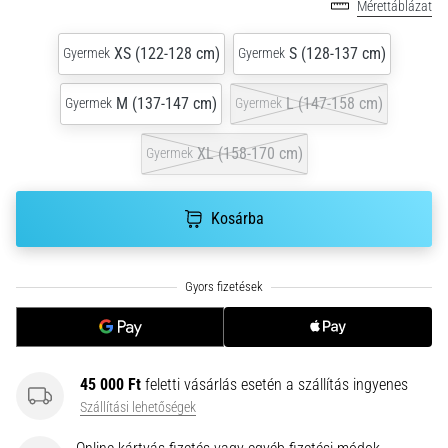
hajtható…
Mérettáblázat
XS (122-128 cm)
S (128-137 cm)
Gyermek
Gyermek
2026.08.06.
•
M (137-147 cm)
L (147-158 cm)
Gyermek
Gyermek
11 perces olvasási idő
Futótérd:
XL (158-170 cm)
Gyermek
Okok,
kezelés
és
Kosárba
megelőzés
A
futótérd,
más
néven
iliotibiális
szalag
45 000 Ft
feletti vásárlás esetén a szállítás ingyenes
szindróma
Szállítási lehetőségek
(ITBS),
egy