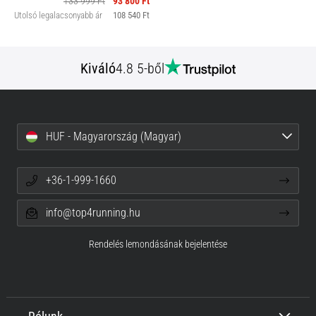
133 999 Ft
93 800 Ft
Utolsó legalacsonyabb ár
108 540 Ft
Kiváló
4.8 5-ből
HUF - Magyarország (Magyar)
+36-1-999-1660
info@top4running.hu
Rendelés lemondásának bejelentése