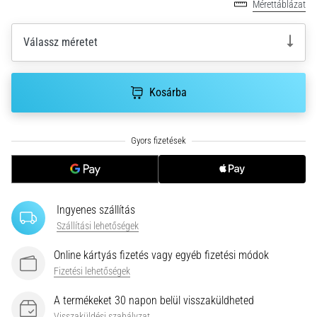
Mérettáblázat
gyulladása
…
Válassz méretet
2026.08.05.
•
Kosárba
14 perces olvasási idő
Szénhidrát-
szuperkompenzáció:
Hogyan
befolyásolja
a
futóteljesítményt?
Ingyenes szállítás
Szállítási lehetőségek
Azt
mondják,
Online kártyás fizetés vagy egyéb fizetési módok
a
Fizetési lehetőségek
szénhidrát-
szuperkompenzáció
A termékeket 30 napon belül visszaküldheted
javítja
Visszaküldési szabályzat