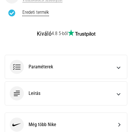
az
állóképességi
Eredeti termék
teljesítményt.
Vajon
tényleg
Kiváló
4.8 5-ből
igaz?
Tudd
meg,
miből…
Paraméterek
Minden cikk
megjelenítése
Leírás
Még több Nike
Nike