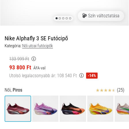
okok
és
Szín változtatása
a
leghatékonyabb
kezelések
Nike Alphafly 3 SE Futócipő
Éles
Kategória:
Női utcai futócipők
sarokfájdalmat
tapasztalsz
futás
133 999 Ft
közben
93 800 Ft
ÁFA-val
vagy
Utolsó legalacsonyabb ár:
108 540 Ft
-14%
után?
Az
Értékelés
Női,
Piros
(25)
egyik
leggyakoribb
kiváltó
ok
a
talpi
bőnye