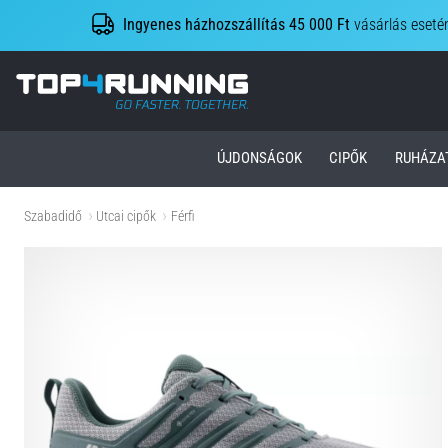
Ingyenes házhozszállítás 45 000 Ft
vásárlás eseté
Top4Running.hu
ÚJDONSÁGOK
CIPŐK
RUHÁZA
Szabadidő
Utcai cipők
Férfi