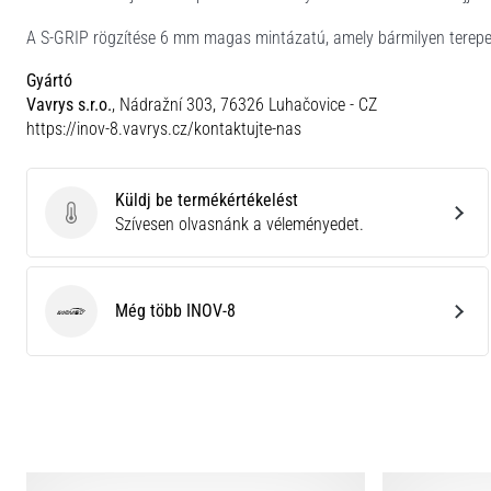
A S-GRIP rögzítése 6 mm magas mintázatú, amely bármilyen terepen
Gyártó
Vavrys s.r.o.
, Nádražní 303, 76326 Luhačovice - CZ
https://inov-8.vavrys.cz/kontaktujte-nas
Küldj be termékértékelést
Küldj be termékértékelést
Szívesen olvasnánk a véleményedet.
Még több INOV-8
INOV-8