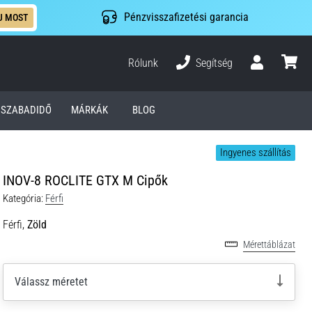
Pénzvisszafizetési garancia
J MOST
Rólunk
Segítség
Felhasználó
kosár
SZABADIDŐ
MÁRKÁK
BLOG
Ingyenes szállítás
INOV-8 ROCLITE GTX M Cipők
Kategória:
Férfi
Férfi,
Zöld
Mérettáblázat
Válassz méretet