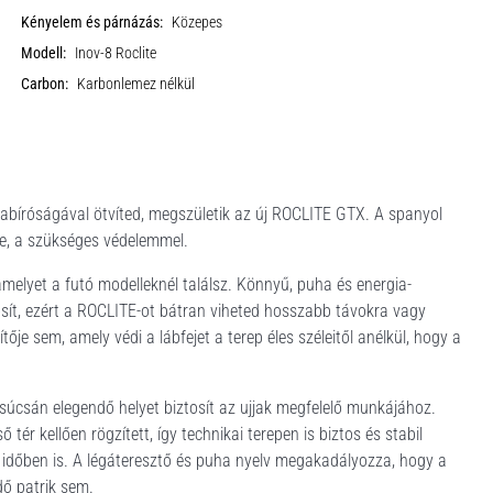
Kényelem és párnázás:
Közepes
Modell:
Inov-8 Roclite
Carbon:
Karbonlemez nélkül
abíróságával ötvíted, megszületik az új ROCLITE GTX. A spanyol
rge, a szükséges védelemmel.
elyet a futó modelleknél találsz. Könnyű, puha és energia-
ít, ezért a ROCLITE-ot bátran viheted hosszabb távokra vagy
 sem, amely védi a lábfejet a terep éles széleitől anélkül, hogy a
csúcsán elegendő helyet biztosít az ujjak megfelelő munkájához.
ér kellően rögzített, így technikai terepen is biztos és stabil
időben is. A légáteresztő és puha nyelv megakadályozza, hogy a
dő patrik sem.