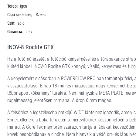
Terep:
Igen
Cipő szélesség:
Széles
Szín:
zöld
Garancia:
2 év
INOV-8 Roclite GTX
Ha a futómű érzetét a futócipő kényelmével és a túrabakancs strap
kültéri lábbeli INOV-8 Roclite GTX könnyű, vízálló, kényelmes és fü
A kényelemért elsősorban a POWERFLOW PRO hab tompítója felel, am
visszacsatolású. E hab 18 mm-es magassága nagy kényelmet biztos
többnapos „kőkemény” túrákra. Nem hiányzik a META-PLATE merevítője
rugalmasság jelentősen romlana. A drop 6 mm magas.
A felsőrész a legszélesebb patkójú WIDE lábfejhez igazodik, amely 
Ennek ellenére a boka területén a merevítőknek köszönhetően a belső t
marad. A Gore-Tex membrán szárazon tartja a lábakat kedvezőtlen 
kövek bedobódjanak a cipőbe. Nem hiányzik a védő orr- és lábujjvé