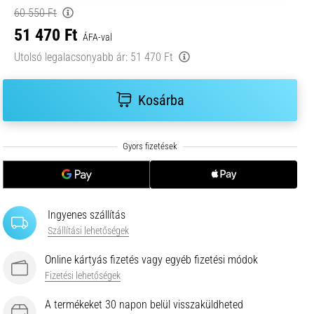
60 550 Ft
51 470 Ft
ÁFA-val
Utolsó legalacsonyabb ár:
51 470 Ft
Kosárba
Ingyenes szállítás
Szállítási lehetőségek
Online kártyás fizetés vagy egyéb fizetési módok
Fizetési lehetőségek
A termékeket 30 napon belül visszaküldheted