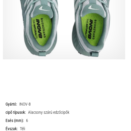
Gyártó:
INOV-8
cipő típusok:
Alacsony szárú edzőcipők
Esés (mm):
6
Évszak:
Téli