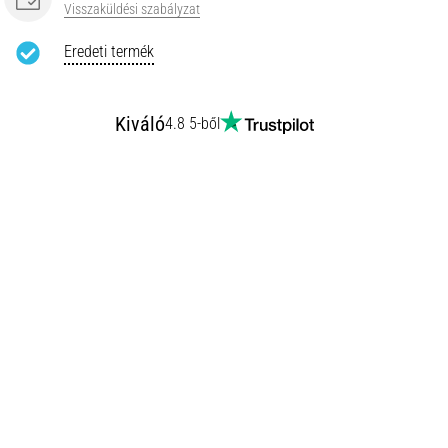
Visszaküldési szabályzat
Eredeti termék
Kiváló
4.8 5-ből