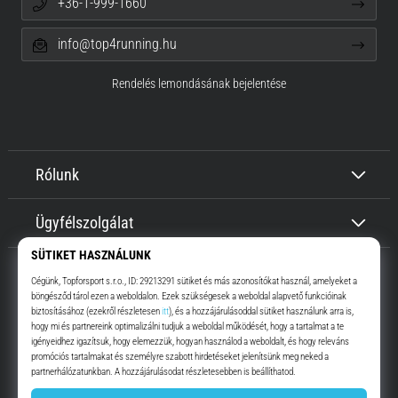
+36-1-999-1660
info@top4running.hu
Rendelés lemondásának bejelentése
Rólunk
Ügyfélszolgálat
Top4Running.hu
Már több, mint 16 éve motiválunk, hogy menj, és fuss. Gyorsabban.
Velünk. Mindennap.