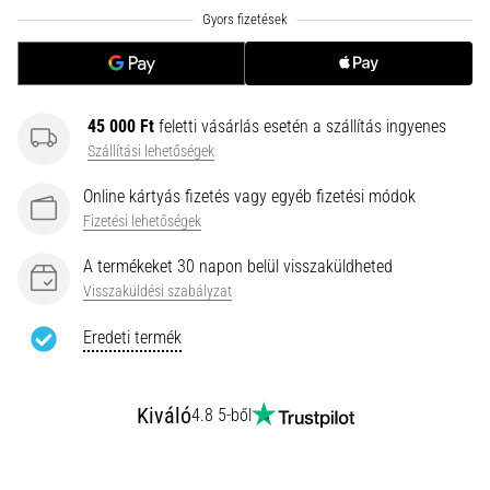
hajtható…
2026.08.06.
•
11 perces olvasási idő
45 000 Ft
feletti vásárlás esetén a szállítás ingyenes
Futótérd:
Szállítási lehetőségek
Okok,
Online kártyás fizetés vagy egyéb fizetési módok
kezelés
Fizetési lehetőségek
és
megelőzés
A termékeket 30 napon belül visszaküldheted
A
Visszaküldési szabályzat
futótérd,
Eredeti termék
más
néven
iliotibiális
szalag
Kiváló
4.8 5-ből
szindróma
(ITBS),
egy