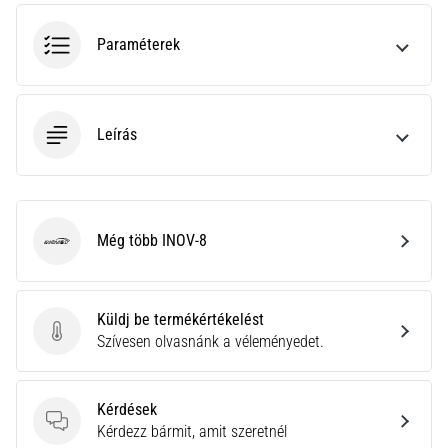
rendkívül
gyakori
Paraméterek
egészségügyi
probléma,
amellyel
a…
Leírás
Minden cikk
megjelenítése
Még több INOV-8
INOV-8
Küldj be termékértékelést
Küldj be termékértékelést
Szívesen olvasnánk a véleményedet.
Kérdések
Kérdések
Kérdezz bármit, amit szeretnél