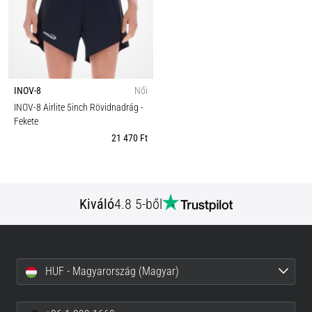
INOV-8
Női
INOV-8 Airlite 5inch Rövidnadrág
-
Fekete
21 470 Ft
Kiváló
4.8 5-ből
HUF - Magyarország (Magyar)