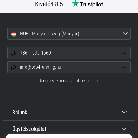
Kiváló
4.8 5-ből
HUF - Magyarország (Magyar)
+36-1-999-1660
info@top4running.hu
Rendelés lemondásának bejelentése
Rólunk
Ügyfélszolgálat