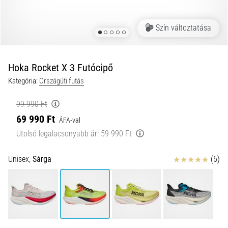
futótérd,
más
Szín változtatása
néven
iliotibiális
szalag
Hoka Rocket X 3 Futócipő
szindróma
(ITBS),
Kategória:
Országúti futás
egy
rendkívül
99 990 Ft
gyakori
69 990 Ft
ÁFA-val
egészségügyi
Utolsó legalacsonyabb ár:
59 990 Ft
probléma,
amellyel
a…
Értékelés
Unisex,
Sárga
(6)
2026.08.06.
•
13 perces olvasási idő
Futócipők