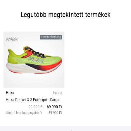
Legutóbb megtekintett termékek
Fenntarthatóság
Hoka
Unisex
Hoka Rocket X 3 Futócipő
- Sárga
99 990 Ft
69 990 Ft
Utolsó legalacsonyabb ár
59 990 Ft