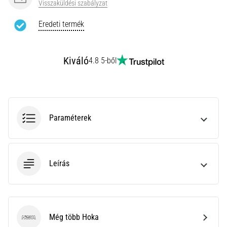
Visszaküldési szabályzat
Minden cikk
Eredeti termék
megjelenítése
Kiváló
4.8 5-ből
Paraméterek
Leírás
Még több Hoka
Hoka