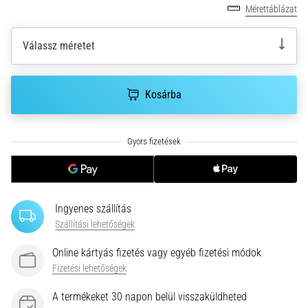
Mérettáblázat
nagyobb
párnázással
Válassz méretet
Melyek
a
TOP
Kosárba
futócipőmodellek
nagyobb
párnázással?
Fedezd
fel
a
párnázott
cipőket
Ingyenes szállítás
országútra
Szállítási lehetőségek
és
terepre,
Online kártyás fizetés vagy egyéb fizetési módok
és
Fizetési lehetőségek
élvezd
a…
A termékeket 30 napon belül visszaküldheted