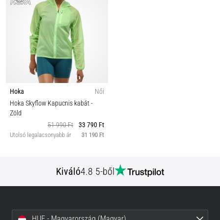
Hoka
Női
Hoka Skyflow Kapucnis kabát
-
Zöld
51 990 Ft
33 790 Ft
Utolsó legalacsonyabb ár
31 190 Ft
Kiváló
4.8 5-ből
HUF - Magyarország (Magyar)