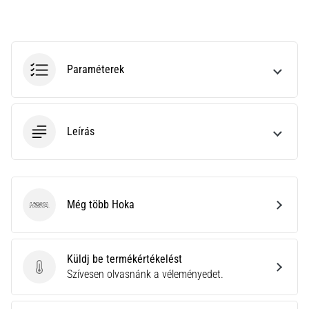
rendkívül
gyakori
egészségügyi
probléma,
Paraméterek
amellyel
a…
Leírás
Minden cikk
megjelenítése
Még több Hoka
Hoka
Küldj be termékértékelést
Küldj be termékértékelést
Szívesen olvasnánk a véleményedet.