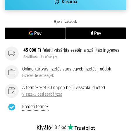
hajtható…
Kosárba
2026.08.06.
•
11 perces olvasási idő
Futótérd:
Okok,
45 000 Ft
feletti vásárlás esetén a szállítás ingyenes
kezelés
Szállítási lehetőségek
és
megelőzés
Online kártyás fizetés vagy egyéb fizetési módok
Fizetési lehetőségek
A
futótérd,
A termékeket 30 napon belül visszaküldheted
más
Visszaküldési szabályzat
néven
iliotibiális
Eredeti termék
szalag
szindróma
(ITBS),
Kiváló
4.8 5-ből
egy