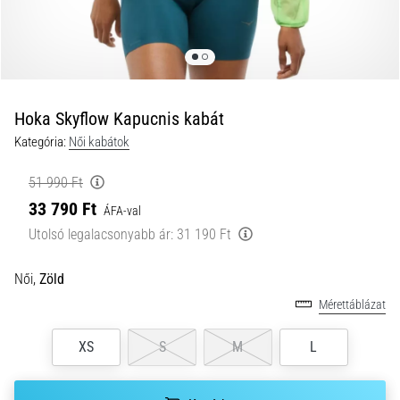
és
hogyan
kell
végrehajtani
őket?
Hoka Skyflow Kapucnis kabát
A
Kategória:
Női kabátok
gyakorlatban
az
51 990 Ft
ingafutás
33 790 Ft
a
ÁFA-val
sebességet,
Utolsó legalacsonyabb ár:
31 190 Ft
a
mozgékonyságot
Női,
Zöld
és
az
Mérettáblázat
irányváltási
képességet
XS
S
M
L
teszteli.
Hogyan