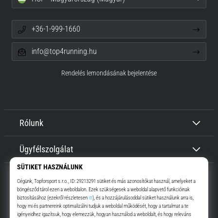
+36-1-999-1660
info@top4running.hu
Rendelés lemondásának bejelentése
Rólunk
Ügyfélszolgálat
Top4Running.hu