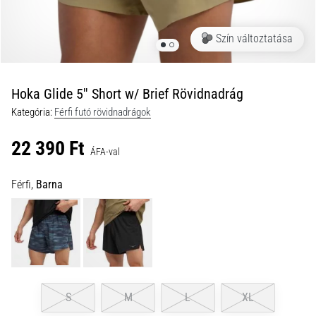
és
hogyan
Szín változtatása
kell
végrehajtani
őket?
Hoka Glide 5'' Short w/ Brief Rövidnadrág
A
Kategória:
Férfi futó rövidnadrágok
gyakorlatban
az
22 390 Ft
ingafutás
ÁFA-val
a
sebességet,
Férfi,
Barna
a
mozgékonyságot
és
az
irányváltási
képességet
teszteli.
S
M
L
XL
Hogyan