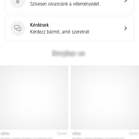
Küldj be termékértékelést
Szívesen olvasnánk a véleményedet.
rendkívül
gyakori
egészségügyi
Kérdések
probléma,
Kérdések
Kérdezz bármit, amit szeretnél
amellyel
a…
Minden cikk
megjelenítése