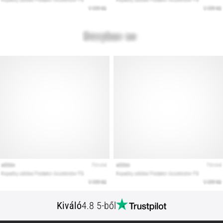
Kiváló
4.8 5-ből