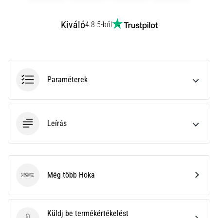
hajtható…
Kiváló
4.8 5-ből
2026.08.06.
•
11 perces olvasási idő
Futótérd:
Okok,
Paraméterek
kezelés
és
megelőzés
Leírás
A
futótérd,
más
néven
iliotibiális
Még több Hoka
Hoka
szalag
szindróma
(ITBS),
Küldj be termékértékelést
egy