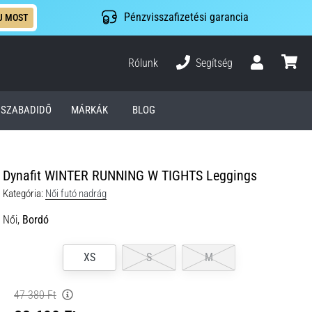
Pénzvisszafizetési garancia
J MOST
Rólunk
Segítség
Felhasználó
kosár
SZABADIDŐ
MÁRKÁK
BLOG
Dynafit WINTER RUNNING W TIGHTS Leggings
Kategória:
Női futó nadrág
Női,
Bordó
XS
S
M
47 380 Ft