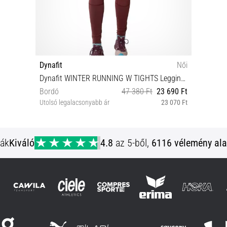
Dynafit
Női
Dynafit WINTER RUNNING W TIGHTS Leggings
Bordó
47 380 Ft
23 690 Ft
Utolsó legalacsonyabb ár
23 070 Ft
XS
ják
Kiváló
4.8
az 5-ből,
6116 vélemény ala