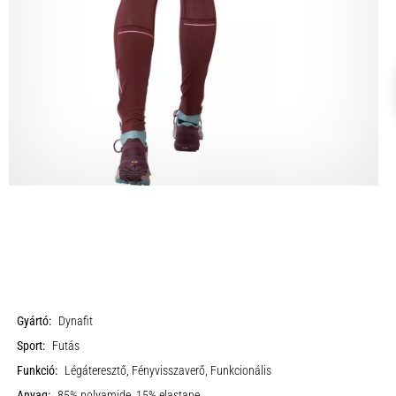
Gyártó:
Dynafit
Sport:
Futás
Funkció:
Légáteresztő, Fényvisszaverő, Funkcionális
Anyag:
85% polyamide, 15% elastane