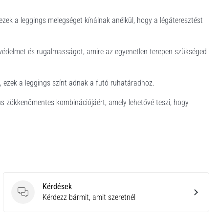
 ezek a leggings melegséget kínálnak anélkül, hogy a légáteresztést
védelmet és rugalmasságot, amire az egyenetlen terepen szükséged
, ezek a leggings színt adnak a futó ruhatáradhoz.
lus zökkenőmentes kombinációjáért, amely lehetővé teszi, hogy
Kérdések
Kérdések
Kérdezz bármit, amit szeretnél