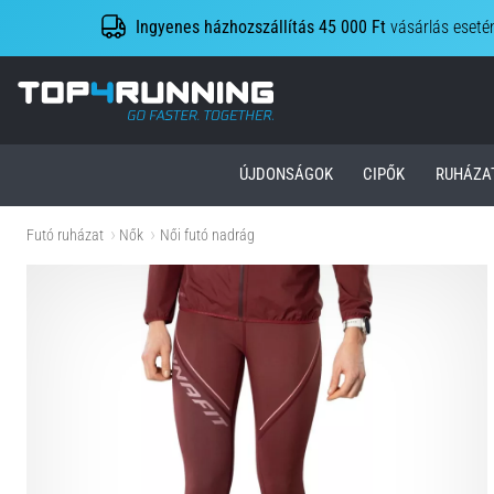
Ingyenes házhozszállítás 45 000 Ft
vásárlás eseté
Top4Running.hu
ÚJDONSÁGOK
CIPŐK
RUHÁZA
Futó ruházat
Nők
Női futó nadrág