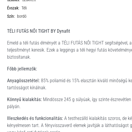
Évszak:
Téli
Szín:
bordó
TÉLI FUTÁS NŐI TIGHT BY Dynafit
Emeld a téli futás élményét a TÉLI FUTÁS NŐI TIGHT segítségével, a
teljesítményt keresik. Ezek a leggings a téli hegyi futás követelmé
biztosítanak.
Főbb jellemzők:
Anyagösszetétel:
85% poliamid és 15% elasztán kiváló minőségű ke
tartósságot kínálnak.
Könnyű kialakítás:
Mindössze 245 g súlyúak, így szinte észrevétle
pályán.
Illeszkedés és funkcionalitás:
A testhezálló kialakítás szoros, de k
kényelmesen tart. A fényvisszaverő elemek javítják a láthatóságot g