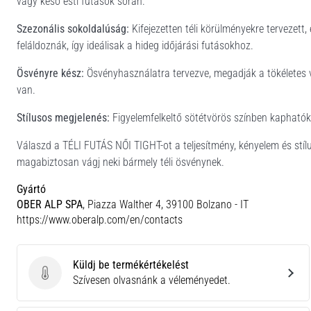
vagy késő esti futások során.
Szezonális sokoldalúság:
Kifejezetten téli körülményekre tervezett,
feláldoznák, így ideálisak a hideg időjárási futásokhoz.
Ösvényre kész:
Ösvényhasználatra tervezve, megadják a tökéletes 
van.
Stílusos megjelenés:
Figyelemfelkeltő sötétvörös színben kaphatók
Válaszd a TÉLI FUTÁS NŐI TIGHT-ot a teljesítmény, kényelem és stí
magabiztosan vágj neki bármely téli ösvénynek.
Gyártó
OBER ALP SPA
, Piazza Walther 4, 39100 Bolzano - IT
https://www.oberalp.com/en/contacts
Küldj be termékértékelést
Küldj be termékértékelést
Szívesen olvasnánk a véleményedet.