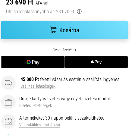
23 690 Ft
ÁFA-val
Utolsó legalacsonyabb ár:
23 070 Ft
Kosárba
45 000 Ft
feletti vásárlás esetén a szállítás ingyenes
Szállítási lehetőségek
Online kártyás fizetés vagy egyéb fizetési módok
Fizetési lehetőségek
A termékeket 30 napon belül visszaküldheted
Visszaküldési szabályzat