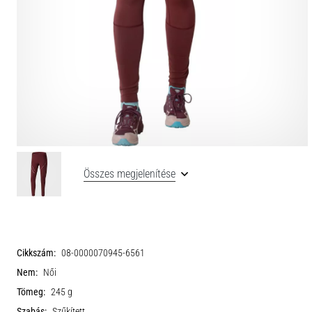
Összes megjelenítése
Cikkszám:
08-0000070945-6561
Nem:
Női
Tömeg:
245 g
Szabás:
Szűkített