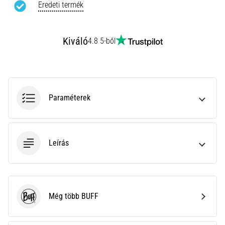
Eredeti termék
Minden cikk
megjelenítése
Kiváló
4.8 5-ből
Paraméterek
Leírás
Még több BUFF
BUFF