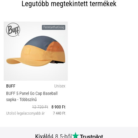
Legutóbb megtekintett termékek
Fenntarthatóság
BUFF
Unisex
BUFF 5 Panel Go Cap Baseball
sapka
- Többszínű
12 720 Ft
8 900 Ft
Utolsó legalacsonyabb ár
7 440 Ft
Kiváló
4.8 5-ből