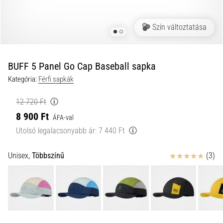
futótérd,
más
Szín változtatása
néven
iliotibiális
szalag
BUFF 5 Panel Go Cap Baseball sapka
szindróma
(ITBS),
Kategória:
Férfi sapkák
egy
rendkívül
12 720 Ft
gyakori
8 900 Ft
ÁFA-val
egészségügyi
Utolsó legalacsonyabb ár:
7 440 Ft
probléma,
amellyel
a…
Értékelés
Unisex,
Többszínű
(3)
2026.08.06.
•
13 perces olvasási idő
Futócipők