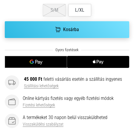
nagyobb
S/M
L/XL
párnázással
Melyek
a
Kosárba
TOP
futócipőmodellek
nagyobb
párnázással?
Fedezd
fel
a
45 000 Ft
feletti vásárlás esetén a szállítás ingyenes
párnázott
Szállítási lehetőségek
cipőket
országútra
Online kártyás fizetés vagy egyéb fizetési módok
és
Fizetési lehetőségek
terepre,
és
A termékeket 30 napon belül visszaküldheted
élvezd
Visszaküldési szabályzat
a…