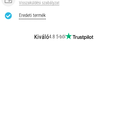
Visszaküldési szabályzat
Eredeti termék
Kiváló
4.8 5-ből