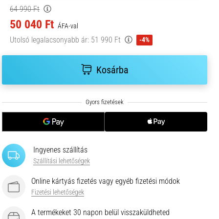
64 990 Ft
50 040 Ft
ÁFA-val
Utolsó legalacsonyabb ár:
51 990 Ft
-4%
Kosárba
Ingyenes szállítás
Szállítási lehetőségek
Online kártyás fizetés vagy egyéb fizetési módok
Fizetési lehetőségek
A termékeket 30 napon belül visszaküldheted