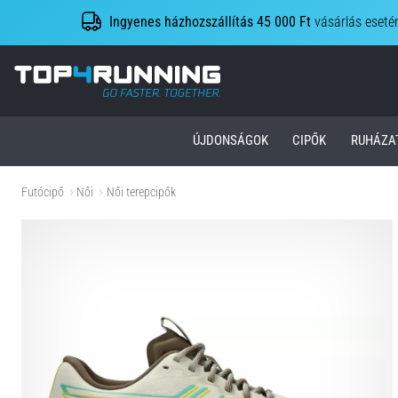
Ingyenes házhozszállítás 45 000 Ft
vásárlás eseté
Top4Running.hu
ÚJDONSÁGOK
CIPŐK
RUHÁZA
Futócipő
Női
Női terepcipők