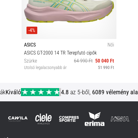
-4%
ASICS
Női
ASICS GT-2000 14 TR Terepfutó cipők
Szürke
64 990 Ft
50 040 Ft
Utolsó legalacsonyabb ár
51 990 Ft
37 37½ 38 39 39½ 40 40½ 41½
ják
Kiváló
4.8
az 5-ből,
6089 vélemény ala