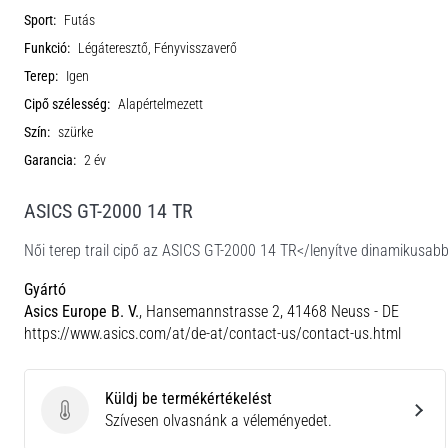
Sport:
Futás
Funkció:
Légáteresztő, Fényvisszaverő
Terep:
Igen
Cipő szélesség:
Alapértelmezett
Szín:
szürke
Garancia:
2 év
ASICS GT-2000 14 TR
Női terep trail cipő az ASICS GT-2000 14 TR</lenyítve dinamikusab
Gyártó
Asics Europe B. V.
, Hansemannstrasse 2, 41468 Neuss - DE
https://www.asics.com/at/de-at/contact-us/contact-us.html
Küldj be termékértékelést
Küldj be termékértékelést
Szívesen olvasnánk a véleményedet.