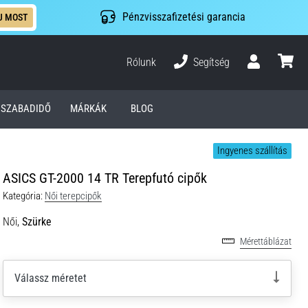
Pénzvisszafizetési garancia
J MOST
Rólunk
Segítség
Felhasználó
kosár
SZABADIDŐ
MÁRKÁK
BLOG
Ingyenes szállítás
ASICS GT-2000 14 TR Terepfutó cipők
Kategória:
Női terepcipők
Női,
Szürke
Mérettáblázat
Válassz méretet