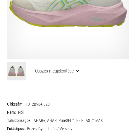
Összes megjelenítése
Cikkszám:
1012B984-020
Nem:
Női
Tulajdonságok:
AHAR+, AHAR, PureGEL™, FF BLAST™ MAX
Futástípus:
Edzés, Gyors futás / Verseny