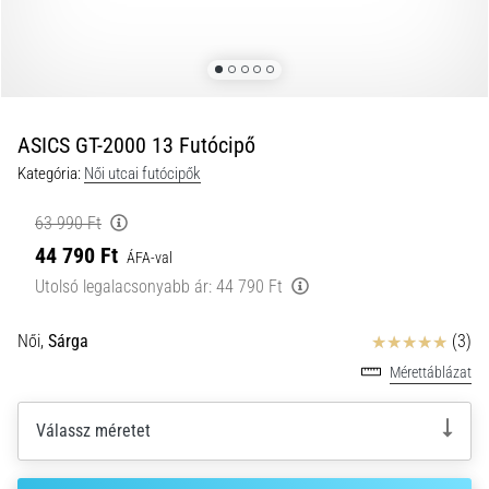
és
hogyan
kell
végrehajtani
őket?
ASICS GT-2000 13 Futócipő
A
Kategória:
Női utcai futócipők
gyakorlatban
az
63 990 Ft
ingafutás
44 790 Ft
a
ÁFA-val
sebességet,
Utolsó legalacsonyabb ár:
44 790 Ft
a
mozgékonyságot
Értékelés
Női,
Sárga
(3)
és
az
Mérettáblázat
irányváltási
képességet
Válassz méretet
teszteli.
Hogyan