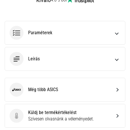
Kiváló
rendkívül
gyakori
egészségügyi
probléma,
amellyel
Paraméterek
a…
Minden cikk
Leírás
megjelenítése
Még több ASICS
ASICS
Küldj be termékértékelést
Küldj be termékértékelést
Szívesen olvasnánk a véleményedet.