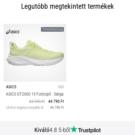
Legutóbb megtekintett termékek
Fenntarthatóság
ASICS
Női
ASICS GT-2000 13 Futócipő
- Sárga
63 990 Ft
44 790 Ft
Utolsó legalacsonyabb ár
44 790 Ft
Kiváló
4.8 5-ből