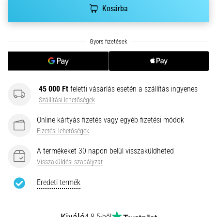
hajtható…
Kosárba
2026.08.06.
•
11 perces olvasási idő
Futótérd:
Okok,
45 000 Ft
feletti vásárlás esetén a szállítás ingyenes
kezelés
Szállítási lehetőségek
és
megelőzés
Online kártyás fizetés vagy egyéb fizetési módok
A
Fizetési lehetőségek
futótérd,
más
A termékeket 30 napon belül visszaküldheted
néven
Visszaküldési szabályzat
iliotibiális
szalag
Eredeti termék
szindróma
(ITBS),
egy
4.8 5-ből