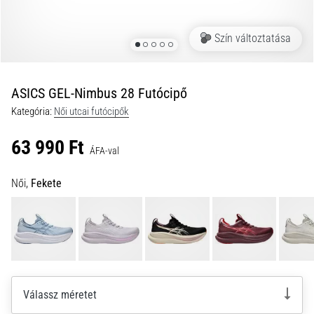
és
hogyan
Szín változtatása
kell
végrehajtani
őket?
ASICS GEL-Nimbus 28 Futócipő
A
Kategória:
Női utcai futócipők
gyakorlatban
az
63 990 Ft
ingafutás
ÁFA-val
a
sebességet,
Női,
Fekete
a
mozgékonyságot
és
az
irányváltási
képességet
teszteli.
Válassz méretet
Hogyan