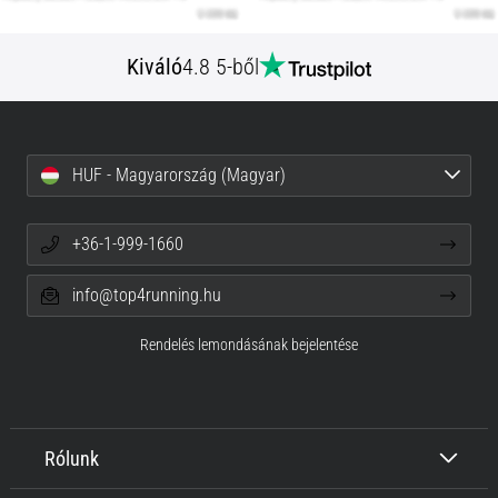
Kiváló
4.8 5-ből
HUF - Magyarország (Magyar)
+36-1-999-1660
info@top4running.hu
Rendelés lemondásának bejelentése
Rólunk