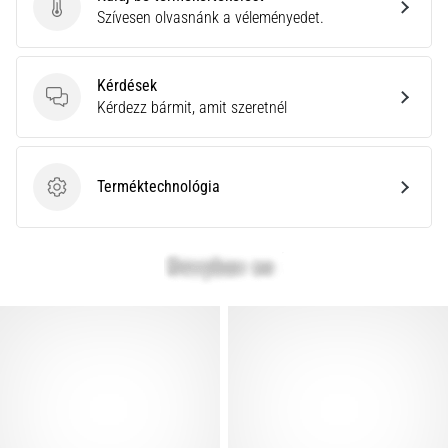
rendkívül
Küldj be termékértékelést
Szívesen olvasnánk a véleményedet.
gyakori
egészségügyi
probléma,
Kérdések
amellyel
Kérdések
Kérdezz bármit, amit szeretnél
a…
Terméktechnológia
Minden cikk
Terméktechnológia
megjelenítése