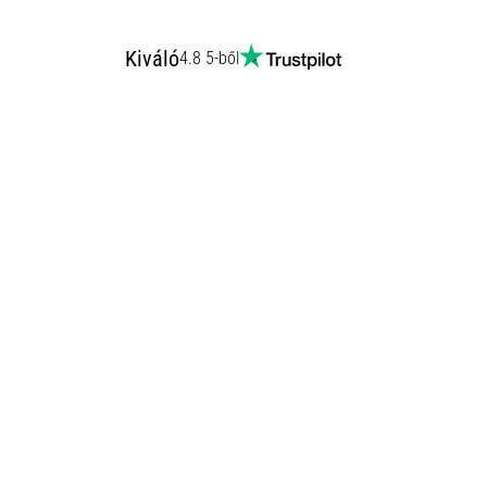
Kiváló
4.8 5-ből