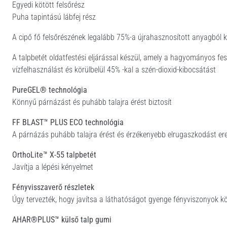
Egyedi kötött felsőrész
Puha tapintású lábfej rész
A cipő fő felsőrészének legalább 75%-a újrahasznosított anyagból 
A talpbetét oldatfestési eljárással készül, amely a hagyományos fes
vízfelhasználást és körülbelül 45% -kal a szén-dioxid-kibocsátást
PureGEL® technológia
Könnyű párnázást és puhább talajra érést biztosít
FF BLAST™ PLUS ECO technológia
A párnázás puhább talajra érést és érzékenyebb elrugaszkodást e
OrthoLite™ X-55 talpbetét
Javítja a lépési kényelmet
Fényvisszaverő részletek
Úgy tervezték, hogy javítsa a láthatóságot gyenge fényviszonyok k
AHAR®PLUS™ külső talp gumi