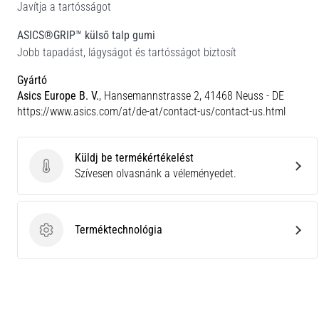
Javítja a tartósságot
ASICS®GRIP™ külső talp gumi
Jobb tapadást, lágyságot és tartósságot biztosít
Gyártó
Asics Europe B. V.
, Hansemannstrasse 2, 41468 Neuss - DE
https://www.asics.com/at/de-at/contact-us/contact-us.html
Küldj be termékértékelést
Küldj be termékértékelést
Szívesen olvasnánk a véleményedet.
Terméktechnológia
Terméktechnológia