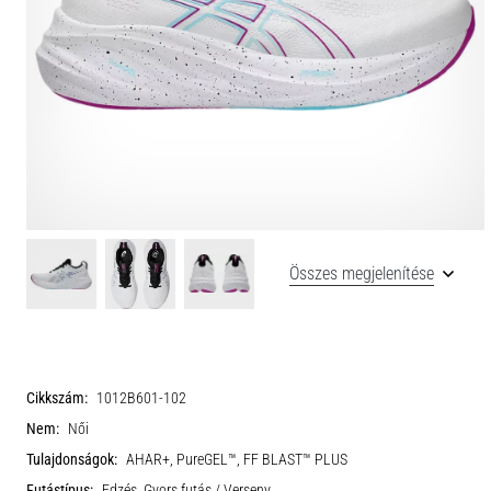
Összes megjelenítése
Cikkszám:
1012B601-102
Nem:
Női
Tulajdonságok:
AHAR+, PureGEL™, FF BLAST™ PLUS
Futástípus:
Edzés, Gyors futás / Verseny