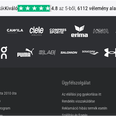
ják
Kiváló
4.8
az 5-ből,
6112 vélemény ala
Ügyfélszolgálat
sta 2010 óta
Az elállási jog gyakorlása itt
m
Rendelés visszaküldése
rogram
Reklamáció hibás termék esetén
Szállítás és fizetés
am