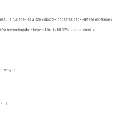
készül a hulladék és a szén-dioxid-kibocsátás csökkentése érdekében
tési technológiához képest körülbelül 33% -kal csökkenti a
redményez
özött