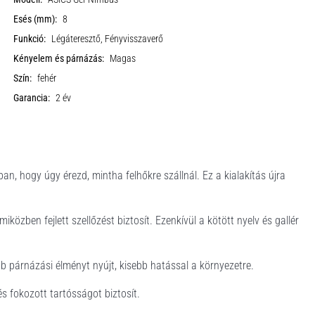
Esés (mm):
8
Funkció:
Légáteresztő, Fényvisszaverő
Kényelem és párnázás:
Magas
Szín:
fehér
Garancia:
2 év
 hogy úgy érezd, mintha felhőkre szállnál. Ez a kialakítás újra
iközben fejlett szellőzést biztosít. Ezenkívül a kötött nyelv és gallér
párnázási élményt nyújt, kisebb hatással a környezetre.
 fokozott tartósságot biztosít.