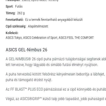
Sport:
Futás
Tömeg:
262 g
Fenntartható:
Ez a termék fenntartható anyagokból készült
Cipő szélesség:
Alapértelmezett
Kollekció:
ASICS Tokyo, ASICS Celebration of Sport, ASICS FEEL THE COMFORT
ASICS GEL-Nimbus 26
A GEL-NIMBUS® 26 cipő puha párnázó tulajdonságai segítenek abban,
lett tervezve, hogy lágyabb és simább futási élményt nyújtson.
A puha tervezésű kötött felsőrész kényelmesen beborítja a lábfejet, m
puha és támogató érzést nyújt.
Az FF BLAST™ PLUS ECO párnázással ez a cipő könnyebb és puhább 
Végül, az ASICS®GRIP™ külső talp jobb tapadást, jobb puhaságot és