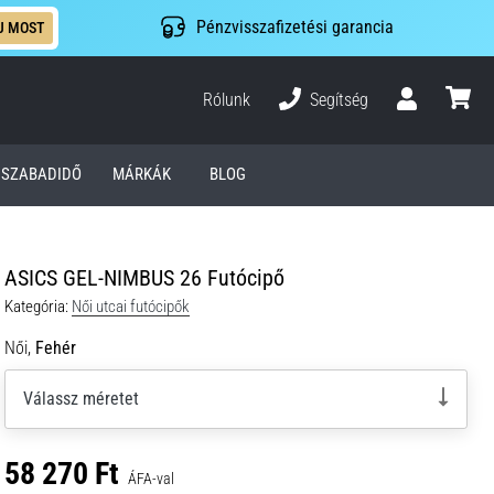
Pénzvisszafizetési garancia
J MOST
Rólunk
Segítség
Felhasználó
kosár
SZABADIDŐ
MÁRKÁK
BLOG
ASICS GEL-NIMBUS 26 Futócipő
Kategória:
Női utcai futócipők
Női,
Fehér
Válassz méretet
58 270 Ft
ÁFA-val