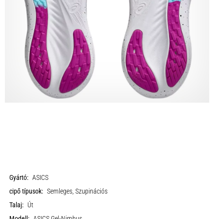
Gyártó:
ASICS
cipő típusok:
Semleges, Szupinációs
Talaj:
Út
Modell:
ASICS Gel-Nimbus