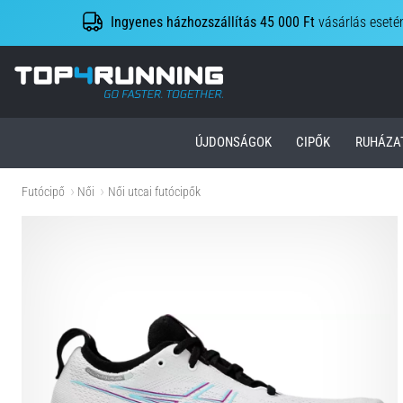
Ingyenes házhozszállítás 45 000 Ft
vásárlás eseté
Top4Running.hu
ÚJDONSÁGOK
CIPŐK
RUHÁZA
Futócipő
Női
Női utcai futócipők