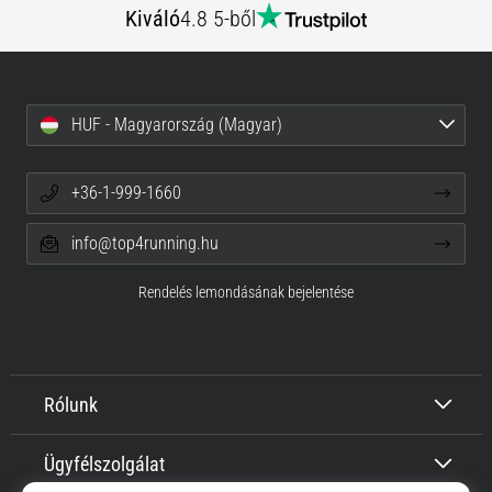
Kiváló
4.8 5-ből
HUF - Magyarország (Magyar)
+36-1-999-1660
info@top4running.hu
Rendelés lemondásának bejelentése
Rólunk
Ügyfélszolgálat