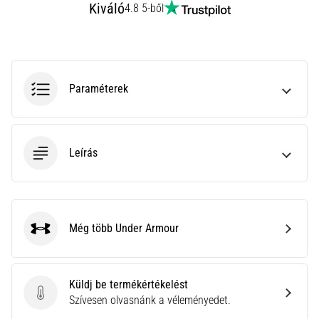
Kiváló
4.8 5-ből
rendkívül
gyakori
egészségügyi
probléma,
amellyel
a…
Paraméterek
Minden cikk
Leírás
megjelenítése
Még több Under Armour
Under Armour
Küldj be termékértékelést
Küldj be termékértékelést
Szívesen olvasnánk a véleményedet.