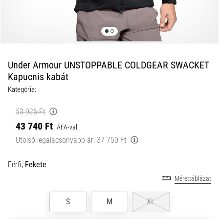
és
hogyan
kell
végrehajtani
őket?
Under Armour UNSTOPPABLE COLDGEAR SWACKET
A
Kapucnis kabát
gyakorlatban
Kategória:
az
ingafutás
53 926 Ft
a
sebességet,
43 740 Ft
ÁFA-val
a
Utolsó legalacsonyabb ár:
37 750 Ft
mozgékonyságot
és
Férfi,
Fekete
az
irányváltási
Mérettáblázat
képességet
teszteli.
S
M
XL
Hogyan