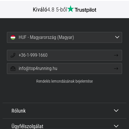
Kiváló
4.8 5-ből
HUF - Magyarország (Magyar)
+36-1-999-1660
info@top4running.hu
Rendelés lemondásának bejelentése
Rólunk
Ügyfélszolgálat