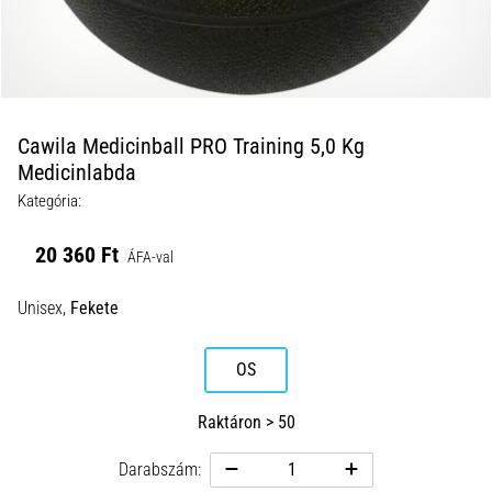
okai
A
térdfájdalom
életében
legalább
egyszer
Cawila Medicinball PRO Training 5,0 Kg
minden
Medicinlabda
futót
Kategória:
elér,
legyen
20 360 Ft
ÁFA-val
szó
amatőrről
Unisex,
Fekete
vagy
profiról.
Mik
OS
a
fájdalom…
Raktáron > 50
Darabszám:
2026.08.05.