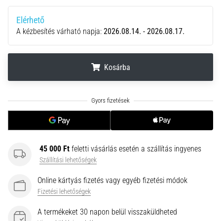
•
10 perces olvasási idő
Elérhető
Plantar
A kézbesítés várható napja:
2026.08.14. - 2026.08.17.
Fasciitis:
Tünetek,
okok
Kosárba
és
a
.
.
.
leghatékonyabb
kezelések
Éles
sarokfájdalmat
tapasztalsz
45 000 Ft
feletti vásárlás esetén a szállítás ingyenes
futás
Szállítási lehetőségek
közben
vagy
Online kártyás fizetés vagy egyéb fizetési módok
után?
Fizetési lehetőségek
Az
A termékeket 30 napon belül visszaküldheted
egyik