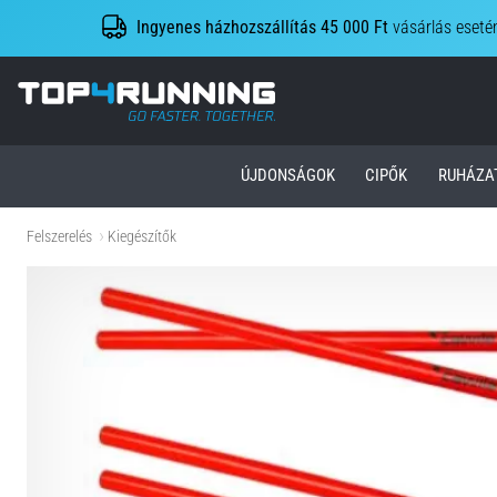
Ingyenes házhozszállítás 45 000 Ft
vásárlás eseté
Top4Running.hu
ÚJDONSÁGOK
CIPŐK
RUHÁZA
Felszerelés
Kiegészítők