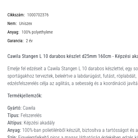
Cikkszám:
1000702376
Nem:
Uniszex
Anyag:
100% polyethylene
Garancia:
2 év
Cawila Stangen L 10 darabos készlet d25mm 160cm - Képzési ak
Emelje fel edzéseit a Cawila Stangen L 10 darabos készlettel, egy s
sportágakhoz terveztek, beleértve a labdarúgást, futást, röplabdát, 
edzésfelszerelés célja az agilitás, a sebesség és a koordináció jav
Termékjellemzők:
Gyártó:
Cawila
Típus:
Felszerelés
Altípus:
Képzési akadály
Anyag:
100%-ban polietilénből készült, biztosítva a tartósságot és
Szín:
Figyelemfelkeltő piros a magas láthatóság érdekében edzés k