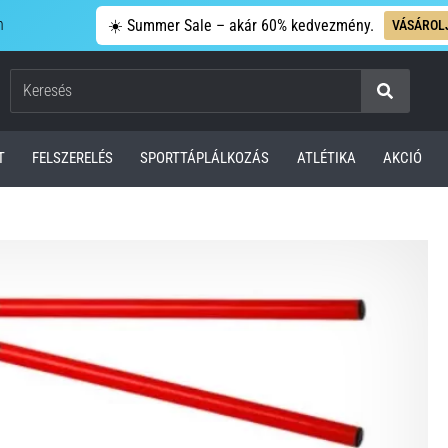
n
☀️ Summer Sale – akár 60% kedvezmény.
VÁSÁROL
Keresés
T
FELSZERELÉS
SPORTTÁPLÁLKOZÁS
ATLÉTIKA
AKCIÓ