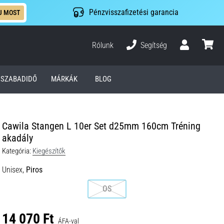
Pénzvisszafizetési garancia
J MOST
Rólunk
Segítség
Felhasználó
kosár
SZABADIDŐ
MÁRKÁK
BLOG
Cawila Stangen L 10er Set d25mm 160cm Tréning
akadály
Kategória:
Kiegészítők
Unisex,
Piros
OS
14 070 Ft
ÁFA-val