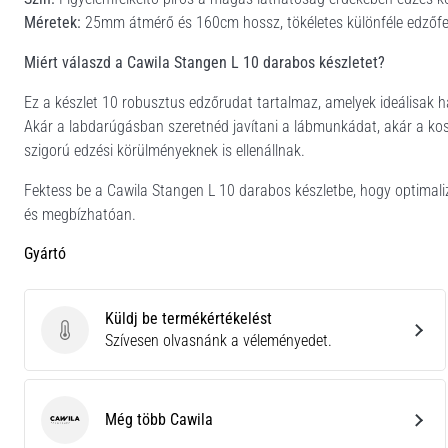
Méretek:
25mm átmérő és 160cm hossz, tökéletes különféle edzőf
Miért válaszd a Cawila Stangen L 10 darabos készletet?
Ez a készlet 10 robusztus edzőrudat tartalmaz, amelyek ideálisak 
Akár a labdarúgásban szeretnéd javítani a lábmunkádat, akár a kos
szigorú edzési körülményeknek is ellenállnak.
Fektess be a Cawila Stangen L 10 darabos készletbe, hogy optimaliz
és megbízhatóan.
Gyártó
Küldj be termékértékelést
Küldj be termékértékelést
Szívesen olvasnánk a véleményedet.
Még több Cawila
Cawila