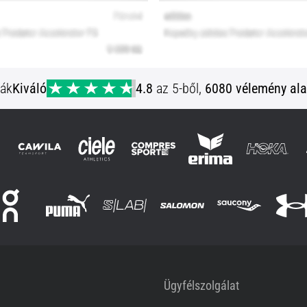
ják
Kiváló
4.8
az 5-ből,
6080 vélemény ala
Ügyfélszolgálat