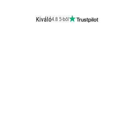
Kiváló
4.8 5-ből