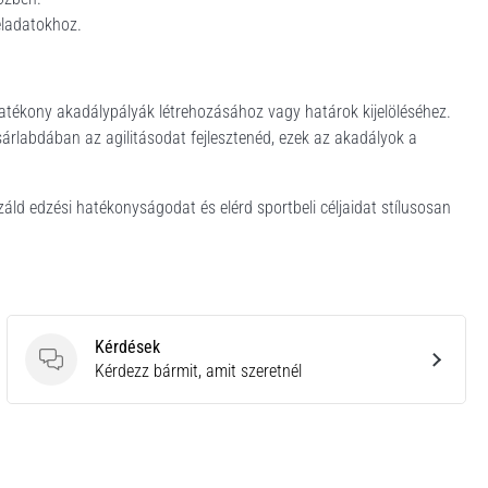
eladatokhoz.
hatékony akadálypályák létrehozásához vagy határok kijelöléséhez.
árlabdában az agilitásodat fejlesztenéd, ezek az akadályok a
áld edzési hatékonyságodat és elérd sportbeli céljaidat stílusosan
Kérdések
Kérdések
Kérdezz bármit, amit szeretnél