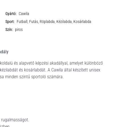
Gyártó:
Cawila
Sport:
Futball, Futás, Röplabda, Kézilabda, Kosárlabda
Szín:
piros
adály
okoldalú és alapvető képzési akadállyal, amelyet különböző
kézilabdát és kosárlabdát. A Cawila által készített unisex
ítása minden szintű sportoló számára.
 a rugalmasságot.
özben.