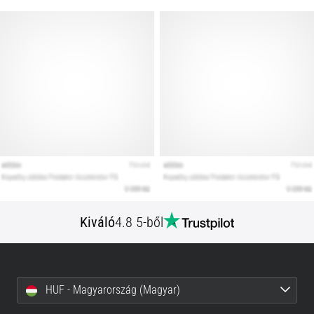
Kiváló
4.8 5-ből
HUF - Magyarország (Magyar)