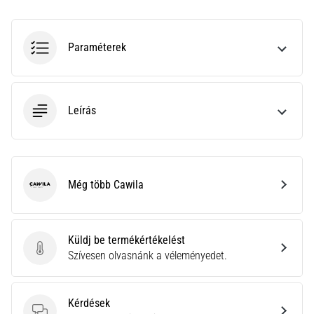
hajtható…
2026.08.06.
Paraméterek
•
11 perces olvasási idő
Futótérd:
Leírás
Okok,
kezelés
és
megelőzés
Még több Cawila
A
Cawila
futótérd,
más
néven
Küldj be termékértékelést
iliotibiális
Küldj be termékértékelést
Szívesen olvasnánk a véleményedet.
szalag
szindróma
(ITBS),
Kérdések
egy