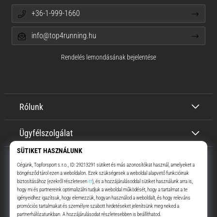
+36-1-999-1660
info@top4running.hu
Rendelés lemondásának bejelentése
Rólunk
Ügyfélszolgálat
Top4Running.hu
Már több, mint 16 éve motiválunk, hogy menj, és fuss. Gyorsabban.
Velünk. Mindennap.