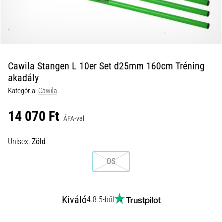
és
hogyan
kell
végrehajtani
őket?
Cawila Stangen L 10er Set d25mm 160cm Tréning
A
akadály
gyakorlatban
Kategória:
Cawila
az
ingafutás
14 070 Ft
a
ÁFA-val
sebességet,
a
Unisex,
Zöld
mozgékonyságot
és
OS
az
irányváltási
képességet
Kiváló
4.8 5-ből
teszteli.
Hogyan